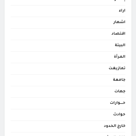
اراء
اشهار
اقتصاد
البيئة
المرأة
تمازيغت
جامعة
جهات
حــــوارات
حوادث
خارج الحدود