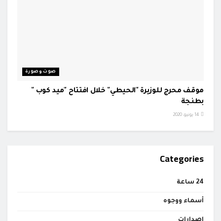
صوت وصورة
موقف محرج للوزيرة "الحيطي" خلال افتتاح "ميد كوب "
بطنجة
14 يونيو، 2020
Categories
24 ساعة
أسماء ووجوه
إصدارات