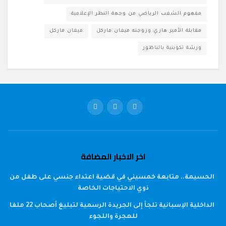
مفهوم الشغب الرياضي من وجهة النظر الإعلامية
مقابلة الأمير هاري وزوجته ميغان ماركل
ميغان ماركل
ورشة تكوينية بالناظور
اخر الاخبار المضافة
الحسيمة.. متابعة خمسيني في قضية اعتداء جنسي على طفل من
ذوي الاحتياجات الخاصة
الداخلية الإسبانية تلجأ إلى الجريدة الرسمية لتبليغ أصحاب 22 ملفا
للهجرة واللجوء