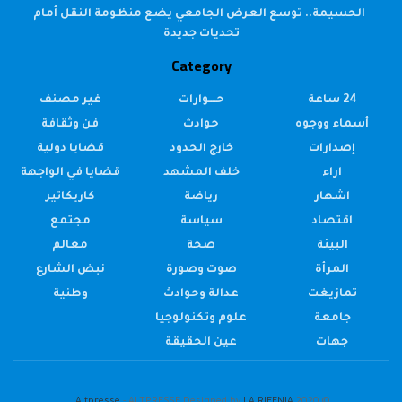
الحسيمة.. توسع العرض الجامعي يضع منظومة النقل أمام
تحديات جديدة
Category
24 ساعة
حــــوارات
غير مصنف
أسماء ووجوه
حوادث
فن وثقافة
إصدارات
خارج الحدود
قضايا دولية
اراء
خلف المشهد
قضايا في الواجهة
اشهار
رياضة
كاريكاتير
اقتصاد
سياسة
مجتمع
البيئة
صحة
معالم
المرأة
صوت وصورة
نبض الشارع
تمازيغت
عدالة وحوادث
وطنية
جامعة
علوم وتكنولوجيا
جهات
عين الحقيقة