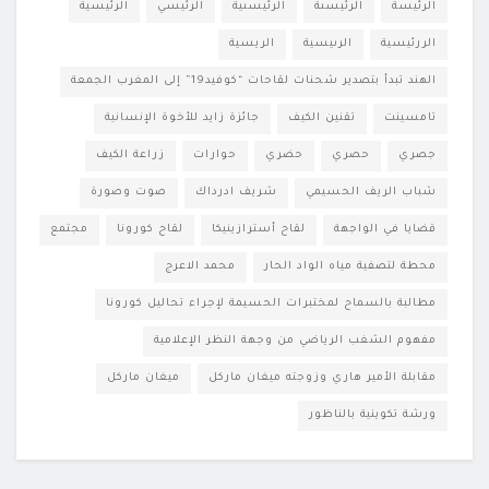
الرئيسة
الرئيسىة
الرئيسىية
الرئيسي
الرئيسية
الررئيسية
الرىيسية
الريسية
الهند تبدأ بتصدير شحنات لقاحات “كوفيد19” إلى المغرب الجمعة
تامسينت
تقنين الكيف
جائزة زايد للأخوة الإنسانية
جصري
حصري
حضري
حوارات
زراعة الكيف
شباب الريف الحسيمي
شريف ادرداك
صوت وصورة
قضايا في الواجهة
لقاح أسترازينيكا
لقاح كورونا
مجتمع
محطة لتصفية مياه الواد الحار
محمد الاعرج
مطالبة بالسماح لمختبرات الحسيمة لإجراء تحاليل كورونا
مفهوم الشغب الرياضي من وجهة النظر الإعلامية
مقابلة الأمير هاري وزوجته ميغان ماركل
ميغان ماركل
ورشة تكوينية بالناظور