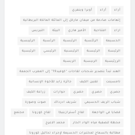
آراء
أراء
أوبرا وينفري
إتهامات صادمة من ميغان ماركل إلى العائلة المالكة البريطانية
اراء
افتتاحية
الأمير هاري
البيئة
التبريس
الحسيمة
الرئئسية
الرئبسية
الرئسية
الرئيبسية
الرئيسة
الرئيسىة
الرئيسىية
الرئيسي
الرئيسية
الررئيسية
الرىيسية
الريسية
الهند تبدأ بتصدير شحنات لقاحات “كوفيد19” إلى المغرب الجمعة
تامسينت
تقنين الكيف
جائزة زايد للأخوة الإنسانية
جصري
حصري
حضري
حوارات
زراعة الكيف
شباب الريف الحسيمي
شريف ادرداك
صوت وصورة
قضايا في الواجهة
لقاح أسترازينيكا
لقاح كورونا
مجتمع
محطة لتصفية مياه الواد الحار
محمد الاعرج
مطالبة بالسماح لمختبرات الحسيمة لإجراء تحاليل كورونا