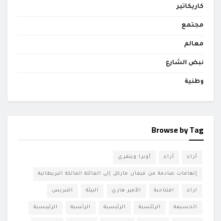
كاريكاتير
مجتمع
معالم
نبض الشارع
وطنية
Browse by Tag
آراء
أراء
أوبرا وينفري
إتهامات صادمة من ميغان ماركل إلى العائلة المالكة البريطانية
اراء
افتتاحية
الأمير هاري
البيئة
التبريس
الحسيمة
الرئئسية
الرئبسية
الرئسية
الرئيبسية