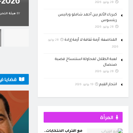
لإيواء
2026-2027
28 يوليو، 2026
BY
هيئة التحري
كبرياء الألم بين أحمد شاملو ويانيس
ريتسوس
28 يوليو، 2026
المناصفة: أزمة ثقافة لا أزمة إرادة
28 يوليو،
2026
لعبة الظلال لمحاولة استنساخ قضية
صنصال
28 يوليو، 2026
قضايا في
انتحار القيم
19 يوليو، 2026
المرأة
مع اقتراب الانتخابات..