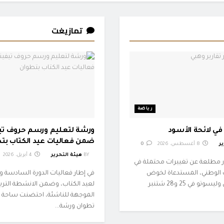
تمازيغت
رياضة
في لائحة الأسود
ورشة لتعليم ورسم حروف تي
ضمن فعاليات عيد الكتاب بت
ر
8 أغسطس، 2026
0
BY
هيئة التحرير
4 أبريل، 2026
طلعة عن تغييرات محتملة في
ب الوطني، المستدعاة لخوض
في إطار فعاليات الدورة السادسة 
مباراتي الغابون وليسوتو في 25 و28 شتنبر
لعيد الكتاب، وضمن الانشطة التربوي
الموجهة للناشئة، احتضنت ساحة الو
تطوان ورشة...