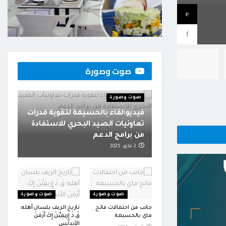
وجوه جديدة في لائحة ا
BY
هيئة التحرير
8 أغسطس، 2026
صوت وصورة
صوت وصورة
فيديو:لقاء بالحسيمة لتقوية قدرات
تعاونيات الصيد البحري للاستفادة
من برامج الدعم
2 مايو، 2025
صوت وصورة
صوت وصورة
جانب من احتفالات فاتح
تاريخ الريف بلسان أهله:
ماي بالحسيمة
قَ ذْ إِِرِيفِيَّنْ إِكْ أَزْمَنْ
الأندلس