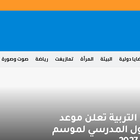
يا دولية
البيئة
المرأة
تمازيغت
رياضة
صوت وصورة
 التربية تعلن موعد
ول المدرسي لموسم