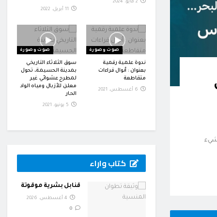
2 مايو، 2024
11 أبريل، 2022
صوت وصورة
صوت وصورة
ندوة علمية رقمية
سوق الثلاثاء التاريخي
بعنوان : أنوال قراءات
بمدينة الحسيمة، تحول
متقاطعة
لمطرح عشوائي غير
معلن للأزبال ومياه الواد
6 أغسطس، 2021
الحار
5 يونيو، 2021
 شيء
كتاب واراء
قنابل بشرية موقوتة
4 أغسطس، 2026
0