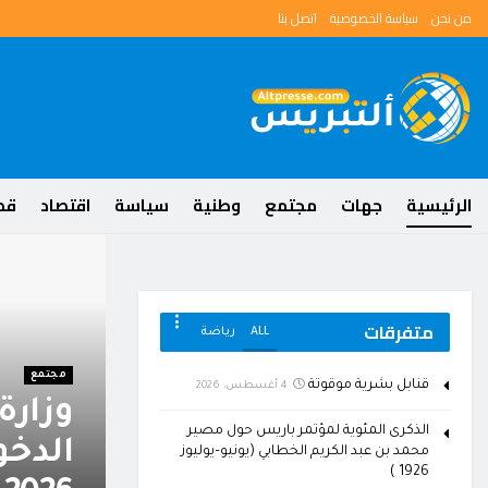
من نحن
سياسة الخصوصية
اتصل بنا
الرئيسية
جهات
مجتمع
وطنية
سياسة
اقتصاد
قضا
متفرقات
ALL
رياضة
مجتمع
قنابل بشرية موقوتة
4 أغسطس، 2026
كلاب
وزارة
الذكرى المئوية لمؤتمر باريس حول مصير
ش حول
الدخ
محمد بن عبد الكريم الخطابي (يونيو–يوليوز
1926 )