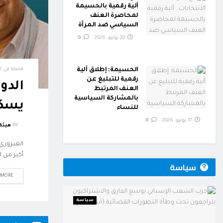
آلية رقمية بالحسيمة
لمحاصرة العنف
السياسي ضد المرأة
20 يوليو، 2026
0
الحسيمة: إطلاق آلية
قضايا في ا
رقمية للتبليغ عن
الدول
العنف المرتبط
بالمشاركة السياسية
يسكن
للنساء
17 يوليو، 2026
0
BY
هيئة 
الغبزوري
أكبر من ال
سياسة
 MORE
سياسة