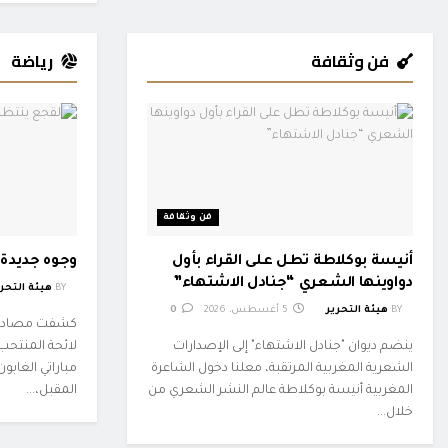
فن وثقافة
رياضة
فن وثقافة
أنيسة بوكلاطة تطل على القراء بأول
وجوه جديدة 
دواوينها الشعري “جنادل الاشتهاء”
BY
هيئة التحري
BY
هيئة التحرير
5 أغسطس، 2026
0
كشفت مصادر م
ينضم ديوان "جنادل الاشتهاء" إلى الإصدارات
لائحة المنتح
الشعرية المغربية المرتقبة، معلنا دخول الشاعرة
المغربية أنيسة بوكلاطة عالم النشر الشعري من
المقبل،...
خلال...