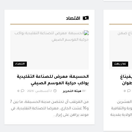
اقتصاد
تمازيغت
اقتصاد
فيناغ
الحسيمة: معرض للصناعة التقليدية
طوان
يواكب حركية الموسم الصيفي
0
BY
هيئة التحرير
2 أغسطس، 2026
0
والعشرين
من المرتقب أن تحتضن مدينة الحسيمة، ما بين 7
ة والثقافية
و16 غشت الجاري، معرضا للصناعة التقليدية، في
لاية بمدينة
موعد يراهن على إبراز...