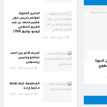
الذكرى المئوية
لمؤتمر باريس حول
مصير محمد بن عبد
الكريم الخطابي
(يونيو–يوليوز 1926 )
28 يوليو، 2026
0
كبرياء الألم بين أحمد
شاملو ويانيس
الدورة
ريتسوس
جهوي
28 يوليو، 2026
0
المناصفة: أزمة ثقافة
لا أزمة إرادة
28 يوليو، 2026
0