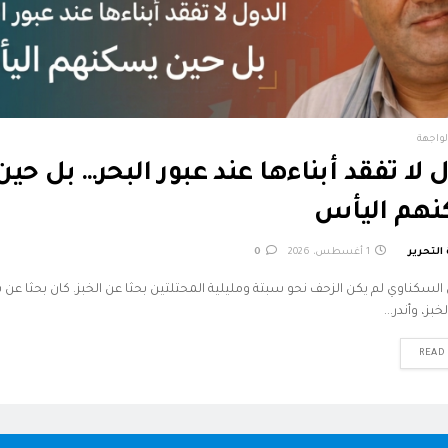
لواجهة
 لا تفقد أبناءها عند عبور البحر… بل حين
هم اليأس
التحرير
1 أغسطس، 2026
0
 السكناوي لم يكن الزحف نحو سبتة ومليلية المحتلتين بحثا عن الخبز. كان بحثا عن
خبز، وأندر...
READ