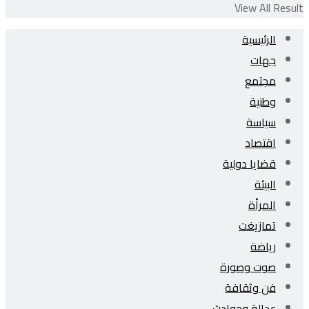
View All Result
الرئيسية
جهات
مجتمع
وطنية
سياسة
اقتصاد
قضايا دولية
البيئة
المرأة
تمازيغت
رياضة
صوت وصورة
فن وثقافة
عدالة وحوادث