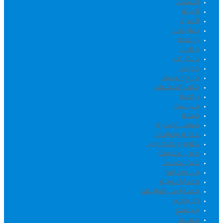
اقتصاد
البيئة
المرأة
تمازيغت
جامعة
جهات
حــــوارات
حوادث
خارج الحدود
خلف المشهد
رياضة
سياسة
صحة
صوت وصورة
عدالة وحوادث
علوم وتكنولوجيا
عين الحقيقة
غير مصنف
فن وثقافة
قضايا دولية
قضايا في الواجهة
كاريكاتير
مجتمع
معالم