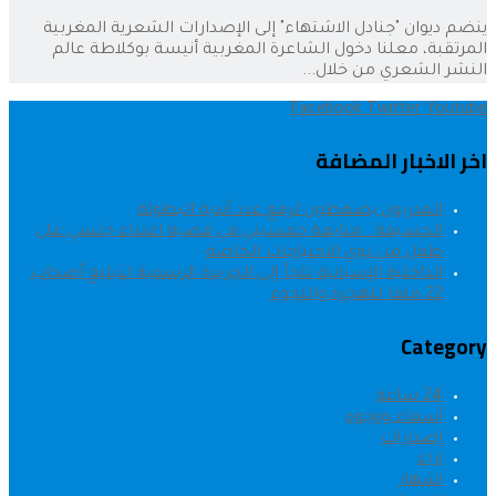
ينضم ديوان "جنادل الاشتهاء" إلى الإصدارات الشعرية المغربية
المرتقبة، معلنا دخول الشاعرة المغربية أنيسة بوكلاطة عالم
النشر الشعري من خلال...
Facebook
Twitter
Youtube
اخر الاخبار المضافة
المدربون يضغطون لرفع عدد أندية البطولة
الحسيمة.. متابعة خمسيني في قضية اعتداء جنسي على
طفل من ذوي الاحتياجات الخاصة
الداخلية الإسبانية تلجأ إلى الجريدة الرسمية لتبليغ أصحاب
22 ملفا للهجرة واللجوء
Category
24 ساعة
أسماء ووجوه
إصدارات
اراء
اشهار