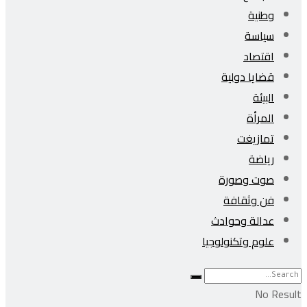
وطنية
سياسة
اقتصاد
قضايا دولية
البيئة
المرأة
تمازيغت
رياضة
صوت وصورة
فن وثقافة
عدالة وحوادث
علوم وتكنولوجيا
No Result