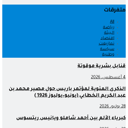
متفرقات
All
رياضة
البيئة
اقتصاد
تمازيغت
سياسة
وطنية
قنابل بشرية موقوتة
4 أغسطس، 2026
الذكرى المئوية لمؤتمر باريس حول مصير محمد بن
عبد الكريم الخطابي (يونيو–يوليوز 1926 )
28 يوليو، 2026
كبرياء الألم بين أحمد شاملو ويانيس ريتسوس