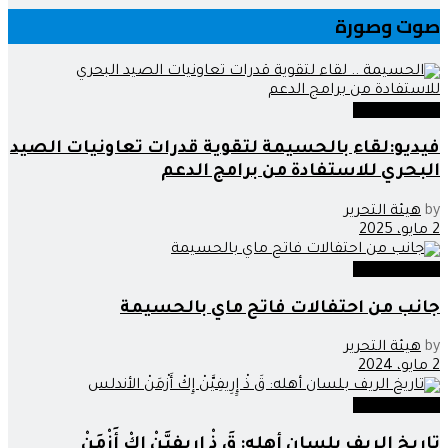
صوت وصورة
صوت وصورة
فيديو:لقاء بالحسيمة لتقوية قدرات تعاونيات الصيد
البحري للاستفادة من برامج الدعم
by
هيئة التحرير
2 مايو، 2025
صوت وصورة
جانب من احتفالات فاتح ماي بالحسيمة
by
هيئة التحرير
2 مايو، 2024
صوت وصورة
تاريخ الريف بلسان أهله: قَ ذْ إِِرِيفِيَّنْ إِكْ أَزْمَنْ