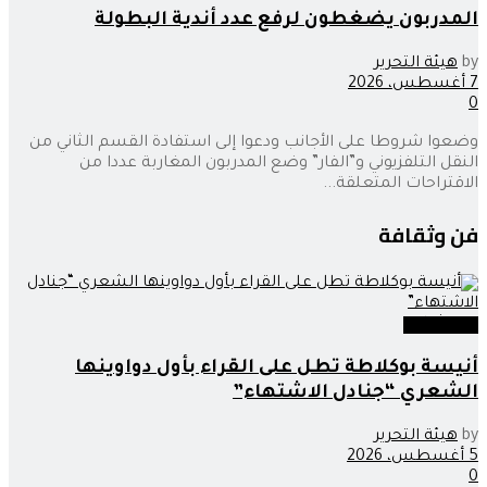
المدربون يضغطون لرفع عدد أندية البطولة
by
هيئة التحرير
7 أغسطس، 2026
0
وضعوا شروطا على الأجانب ودعوا إلى استفادة القسم الثاني من
النقل التلفزيوني و”الفار” وضع المدربون المغاربة عددا من
الاقتراحات المتعلقة...
فن وثقافة
فن وثقافة
أنيسة بوكلاطة تطل على القراء بأول دواوينها
الشعري “جنادل الاشتهاء”
by
هيئة التحرير
5 أغسطس، 2026
0