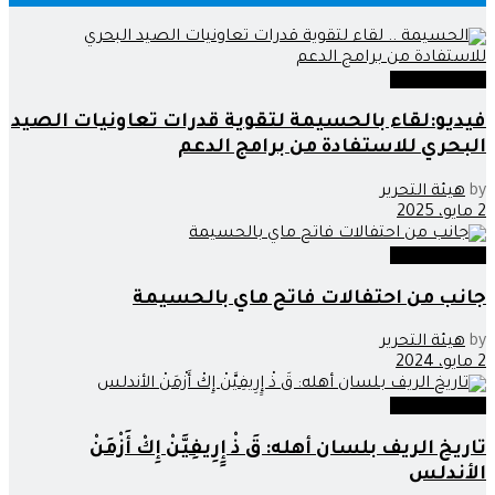
صوت وصورة
فيديو:لقاء بالحسيمة لتقوية قدرات تعاونيات الصيد
البحري للاستفادة من برامج الدعم
by
هيئة التحرير
2 مايو، 2025
صوت وصورة
جانب من احتفالات فاتح ماي بالحسيمة
by
هيئة التحرير
2 مايو، 2024
صوت وصورة
تاريخ الريف بلسان أهله: قَ ذْ إِِرِيفِيَّنْ إِكْ أَزْمَنْ
الأندلس