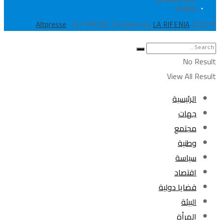
وطنية
.
Altpresse
- ALTPRESSE Designed by
LA RIFENIA
© 2020
No Result
View All Result
الرئيسية
جهات
مجتمع
وطنية
سياسة
اقتصاد
قضايا دولية
البيئة
المرأة