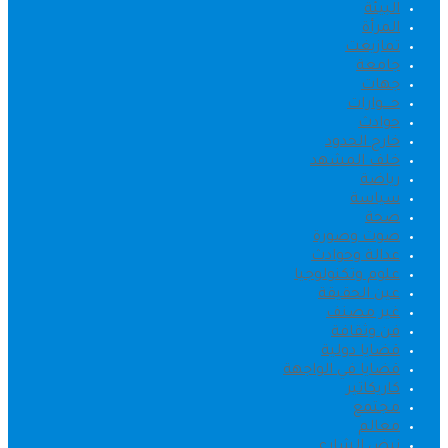
البيئة
المرأة
تمازيغت
جامعة
جهات
حــــوارات
حوادث
خارج الحدود
خلف المشهد
رياضة
سياسة
صحة
صوت وصورة
عدالة وحوادث
علوم وتكنولوجيا
عين الحقيقة
غير مصنف
فن وثقافة
قضايا دولية
قضايا في الواجهة
كاريكاتير
مجتمع
معالم
نبض الشارع