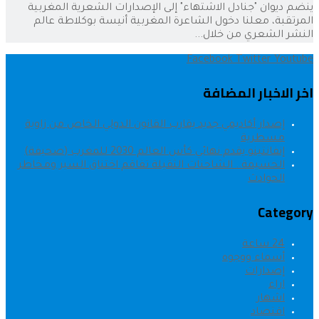
ينضم ديوان "جنادل الاشتهاء" إلى الإصدارات الشعرية المغربية
المرتقبة، معلنا دخول الشاعرة المغربية أنيسة بوكلاطة عالم
النشر الشعري من خلال...
Facebook
Twitter
Youtube
اخر الاخبار المضافة
إصدار أكاديمي جديد يقارب القانون الدولي الخاص من زاوية
مسطرية
إنفانتينو يقدم نهائي كأس العالم 2030 للمغرب (صحيفة)
الحسيمة.. الشاحنات الثقيلة تفاقم اختناق السير ومخاطر
الحوادث
Category
24 ساعة
أسماء ووجوه
إصدارات
اراء
اشهار
اقتصاد