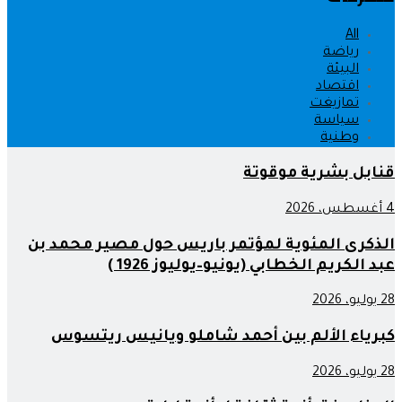
All
رياضة
البيئة
اقتصاد
تمازيغت
سياسة
وطنية
قنابل بشرية موقوتة
4 أغسطس، 2026
الذكرى المئوية لمؤتمر باريس حول مصير محمد بن
عبد الكريم الخطابي (يونيو–يوليوز 1926 )
28 يوليو، 2026
كبرياء الألم بين أحمد شاملو ويانيس ريتسوس
28 يوليو، 2026