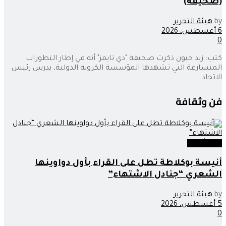
(صحيفة)
by
هيئة التحرير
6 أغسطس، 2026
0
كتب: زيد حيون ذكرت صحيفة "دي تايمز" أنه في إطار التطورات
المتسارعة التي تشهدها المؤسسة الكروية الدولية، يدرس رئيس
الاتحاد...
فن وثقافة
فن وثقافة
أنيسة بوكلاطة تطل على القراء بأول دواوينها
الشعري “جنادل الاشتهاء”
by
هيئة التحرير
5 أغسطس، 2026
0