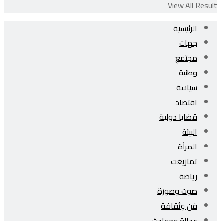
View All Result
الرئيسية
جهات
مجتمع
وطنية
سياسة
اقتصاد
قضايا دولية
البيئة
المرأة
تمازيغت
رياضة
صوت وصورة
فن وثقافة
عدالة وحوادث