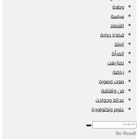
وطنية
سياسة
اقتصاد
قضايا دولية
البيئة
المرأة
تمازيغت
رياضة
صوت وصورة
فن وثقافة
عدالة وحوادث
علوم وتكنولوجيا
No Result