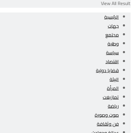
View All Result
الرئيسية
جهات
مجتمع
وطنية
سياسة
اقتصاد
قضايا دولية
البيئة
المرأة
تمازيغت
رياضة
صوت وصورة
فن وثقافة
عدالة وحوادث