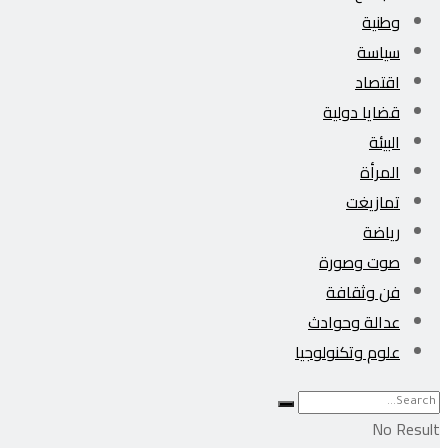
وطنية
سياسة
اقتصاد
قضايا دولية
البيئة
المرأة
تمازيغت
رياضة
صوت وصورة
فن وثقافة
عدالة وحوادث
علوم وتكنولوجيا
No Result