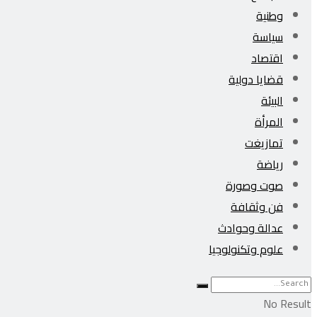
وطنية
سياسة
اقتصاد
قضايا دولية
البيئة
المرأة
تمازيغت
رياضة
صوت وصورة
فن وثقافة
عدالة وحوادث
علوم وتكنولوجيا
No Result