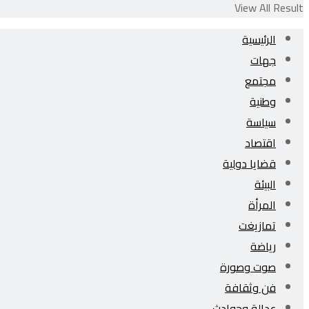
View All Result
الرئيسية
جهات
مجتمع
وطنية
سياسة
اقتصاد
قضايا دولية
البيئة
المرأة
تمازيغت
رياضة
صوت وصورة
فن وثقافة
عدالة وحوادث