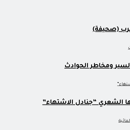
السير ومخاطر الحوادث
ها الشعري “جنادل الاشتهاء”