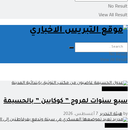
No Result
View All Result
No Result
View All Result
عدالة وحوادث
سبع سنوات لمروج ” كوكايين ” بالحسيمة
by
هيئة التحرير
7 أغسطس، 2026
قضايا دولية