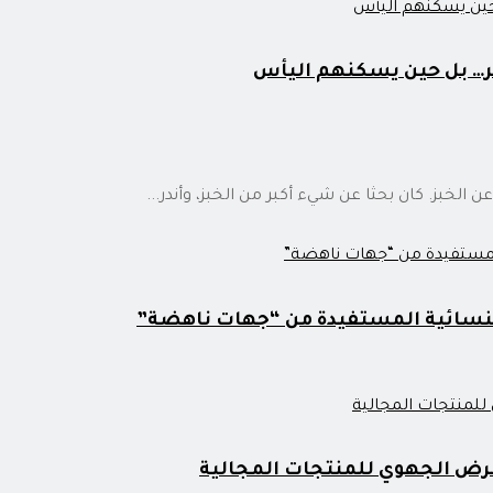
بحر… بل حين يسكنهم اليأس
الخبز. كان بحثا عن شيء أكبر من الخبز، وأندر...
لنسائية المستفيدة من “جهات ناهضة”
رض الجهوي للمنتجات المجالية