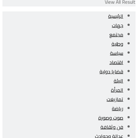
View All Result
الرئيسية
جهات
مجتمع
وطنية
سياسة
اقتصاد
قضايا دولية
البيئة
المرأة
تمازيغت
رياضة
صوت وصورة
فن وثقافة
عدالة وحوادث