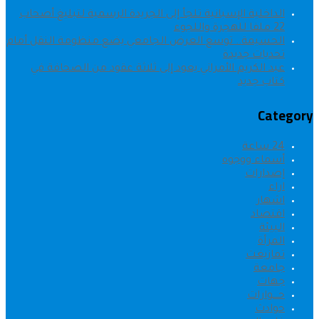
الداخلية الإسبانية تلجأ إلى الجريدة الرسمية لتبليغ أصحاب
22 ملفا للهجرة واللجوء
الحسيمة.. توسع العرض الجامعي يضع منظومة النقل أمام
تحديات جديدة
عبد الكريم الأمراني يعود إلى ثلاثة عقود من الصحافة في
كتاب جديد
Category
24 ساعة
أسماء ووجوه
إصدارات
اراء
اشهار
اقتصاد
البيئة
المرأة
تمازيغت
جامعة
جهات
حــــوارات
حوادث