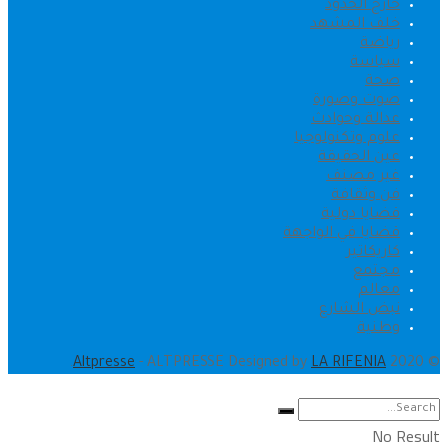
خارج الحدود
خلف المشهد
رياضة
سياسة
صحة
صوت وصورة
عدالة وحوادث
علوم وتكنولوجيا
عين الحقيقة
غير مصنف
فن وثقافة
قضايا دولية
قضايا في الواجهة
كاريكاتير
مجتمع
معالم
نبض الشارع
وطنية
.
Altpresse
- ALTPRESSE Designed by
LA RIFENIA
© 2020
No Result