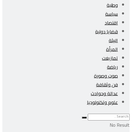
وطنية
سياسة
اقتصاد
قضايا دولية
البيئة
المرأة
تمازيغت
رياضة
صوت وصورة
فن وثقافة
عدالة وحوادث
علوم وتكنولوجيا
No Result