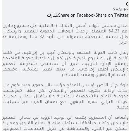
0
SHARES
Share on Twitter
Share on Facebook
شارك
صادق مجلس النواب، أمس ( الثلاثاء ) بالأغلبية على مشروع قانون
رقم 64.23 المتعلق بإحداث الوكالات الجهوية للتعمير والإسكان،
خلال جلسة تشريعية، بحصوله على تأييد 82 نائبا ومعارضة 33
آخرين.
وقال كاتب الدولة المكلف بالإسكان أديب بن إبراهيم، في كلمة
تقديمية، إن المشروع يندرج ضمن تفعيل مبادئ الجهوية المتقدمة
وإصلاح الإدارة الترابية، مبرزا أن تشخيص منظومة التعمير
والإسكان أظهر إكراهات، من بينها تعدد المتدخلين وضعف
الانسجام الجهوي وتعقيد المساطر.
وأوضح أن النص يؤسس لنموذج مؤسساتي جهوي جديد يقوم على
إحداث وكالة جهوية للتعمير والإسكان بكل جهة، كمؤسسة
عمومية تتمتع بالشخصية الاعتبارية والاستقلال المالي، ويطابق
نفوذها الترابي النفوذ الجهوي، مع ضمان القرب عبر تمثيليات
محلية.
وأضاف أن المشروع يهدف إلى توحيد الرؤية في مجالي التعمير
والإسكان، وتعزيز مرافقة الاستثمار، وتنمية العالم القروي، ومحاربة
السكن غير اللائق، والمساهمة في تنزيل السياسات العمومية