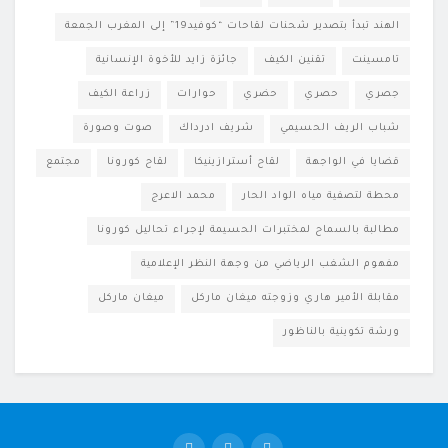
الهند تبدأ بتصدير شحنات لقاحات “كوفيد19” إلى المغرب الجمعة
تامسينت
تقنين الكيف
جائزة زايد للأخوة الإنسانية
جصري
حصري
حضري
حوارات
زراعة الكيف
شباب الريف الحسيمي
شريف ادرداك
صوت وصورة
قضايا في الواجهة
لقاح أسترازينيكا
لقاح كورونا
مجتمع
محطة لتصفية مياه الواد الحار
محمد الاعرج
مطالبة بالسماح لمختبرات الحسيمة لإجراء تحاليل كورونا
مفهوم الشغب الرياضي من وجهة النظر الإعلامية
مقابلة الأمير هاري وزوجته ميغان ماركل
ميغان ماركل
ورشة تكوينية بالناظور