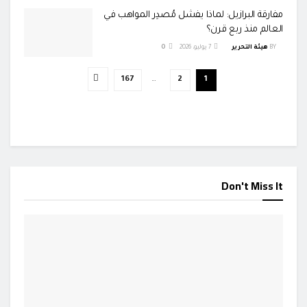
مفارقة البرازيل: لماذا يفشل مُصدِر المواهب في
العالم منذ ربع قرن؟
BY
هيئة التحرير
7 يوليو، 2026
0
167
…
2
1
Don't Miss It