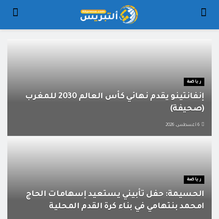
رياضة
إنفانتينو يقدم نهائي كأس العالم 2030 للمغرب
(صحيفة)
6 أغسطس، 2026
رياضة
الحسيمة: حفل تأبيني يستعيد إسهامات الحاج
امحمد بنتهامي في بناء كرة القدم المحلية