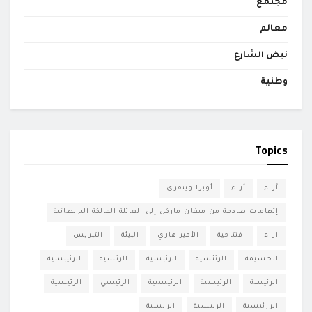
مجتمع
معالم
نبض الشارع
وطنية
Topics
آراء
أراء
أوبرا وينفري
إتهامات صادمة من ميغان ماركل إلى العائلة المالكة البريطانية
اراء
افتتاحية
الأمير هاري
البيئة
التبريس
الحسيمة
الرئئسية
الرئبسية
الرئسية
الرئيبسية
الرئيسة
الرئيسىة
الرئيسىية
الرئيسي
الرئيسية
الررئيسية
الرىيسية
الريسية