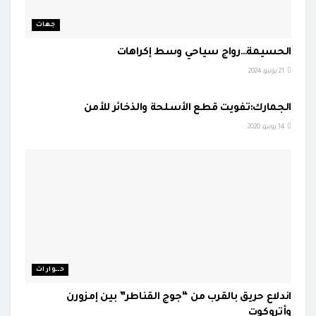
جهات
الحسيمة…رواج سياحي وسط إكراهات
21 يونيو، 2024
24 ساعة
الجمارك:تفويت قطع الأسلحة والذخائر للأمن
14 يونيو، 2020
حــــوارات
اندلاع حريق بالقرب من “جوج القناطر” بين إمزورن
وأتروكوت