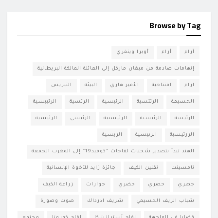
Browse by Tag
آراء
أراء
أوبرا وينفري
إتهامات صادمة من ميغان ماركل إلى العائلة المالكة البريطانية
اراء
افتتاحية
الأمير هاري
البيئة
التبريس
الحسيمة
الرئئسية
الرئبسية
الرئسية
الرئيبسية
الرئيسة
الرئيسىة
الرئيسىية
الرئيسي
الرئيسية
الررئيسية
الرىيسية
الريسية
الهند تبدأ بتصدير شحنات لقاحات “كوفيد19” إلى المغرب الجمعة
تامسينت
تقنين الكيف
جائزة زايد للأخوة الإنسانية
جصري
حصري
حضري
حوارات
زراعة الكيف
شباب الريف الحسيمي
شريف ادرداك
صوت وصورة
قضايا في الواجهة
لقاح أسترازينيكا
لقاح كورونا
مجتمع