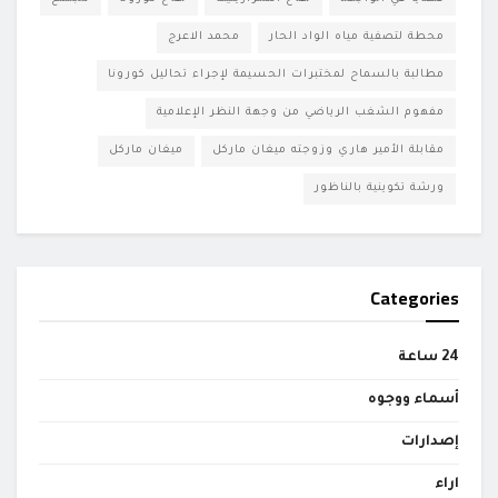
محطة لتصفية مياه الواد الحار
محمد الاعرج
مطالبة بالسماح لمختبرات الحسيمة لإجراء تحاليل كورونا
مفهوم الشغب الرياضي من وجهة النظر الإعلامية
مقابلة الأمير هاري وزوجته ميغان ماركل
ميغان ماركل
ورشة تكوينية بالناظور
Categories
24 ساعة
أسماء ووجوه
إصدارات
اراء