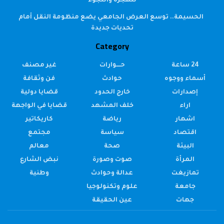
للهجرة واللجوء
الحسيمة.. توسع العرض الجامعي يضع منظومة النقل أمام
تحديات جديدة
Category
24 ساعة
حــــوارات
غير مصنف
أسماء ووجوه
حوادث
فن وثقافة
إصدارات
خارج الحدود
قضايا دولية
اراء
خلف المشهد
قضايا في الواجهة
اشهار
رياضة
كاريكاتير
اقتصاد
سياسة
مجتمع
البيئة
صحة
معالم
المرأة
صوت وصورة
نبض الشارع
تمازيغت
عدالة وحوادث
وطنية
جامعة
علوم وتكنولوجيا
جهات
عين الحقيقة