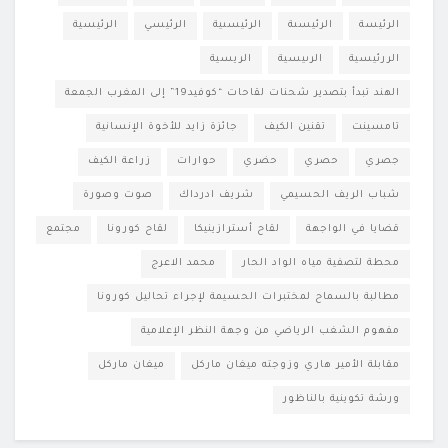
الرئيسة
الرئيسىة
الرئيسىية
الرئيسي
الرئيسية
الررئيسية
الرىيسية
الريسية
الهند تبدأ بتصدير شحنات لقاحات “كوفيد19” إلى المغرب الجمعة
تامسينت
تقنين الكيف
جائزة زايد للأخوة الإنسانية
جصري
حصري
حضري
حوارات
زراعة الكيف
شباب الريف الحسيمي
شريف ادرداك
صوت وصورة
قضايا في الواجهة
لقاح أسترازينيكا
لقاح كورونا
مجتمع
محطة لتصفية مياه الواد الحار
محمد الاعرج
مطالبة بالسماح لمختبرات الحسيمة لإجراء تحاليل كورونا
مفهوم الشغب الرياضي من وجهة النظر الإعلامية
مقابلة الأمير هاري وزوجته ميغان ماركل
ميغان ماركل
ورشة تكوينية بالناظور