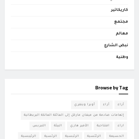
كاريكاتير
مجتمع
معالم
نبض الشارع
وطنية
Browse by Tag
آراء
أراء
أوبرا وينفري
إتهامات صادمة من ميغان ماركل إلى العائلة المالكة البريطانية
اراء
افتتاحية
الأمير هاري
البيئة
التبريس
الحسيمة
الرئئسية
الرئبسية
الرئسية
الرئيبسية