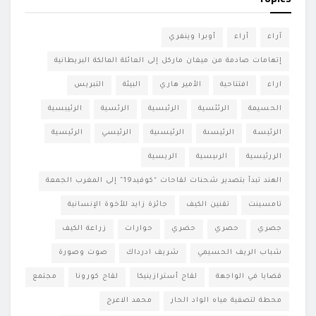
آراء
أراء
أوبرا وينفري
إتهامات صادمة من ميغان ماركل إلى العائلة المالكة البريطانية
اراء
افتتاحية
الأمير هاري
البيئة
التبريس
الحسيمة
الرئئسية
الرئبسية
الرئسية
الرئيبسية
الرئيسة
الرئيسىة
الرئيسىية
الرئيسي
الرئيسية
الررئيسية
الرىيسية
الريسية
الهند تبدأ بتصدير شحنات لقاحات “كوفيد19” إلى المغرب الجمعة
تامسينت
تقنين الكيف
جائزة زايد للأخوة الإنسانية
جصري
حصري
حضري
حوارات
زراعة الكيف
شباب الريف الحسيمي
شريف ادرداك
صوت وصورة
قضايا في الواجهة
لقاح أسترازينيكا
لقاح كورونا
مجتمع
محطة لتصفية مياه الواد الحار
محمد الاعرج