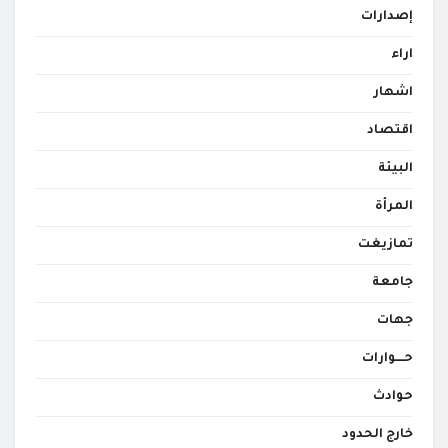
إصدارات
اراء
اشهار
اقتصاد
البيئة
المرأة
تمازيغت
جامعة
جهات
حــــوارات
حوادث
خارج الحدود