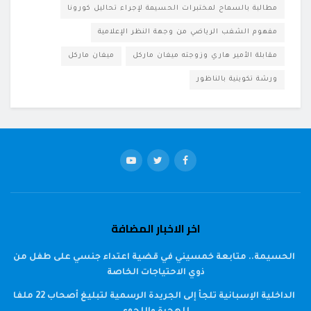
مطالبة بالسماح لمختبرات الحسيمة لإجراء تحاليل كورونا
مفهوم الشغب الرياضي من وجهة النظر الإعلامية
مقابلة الأمير هاري وزوجته ميغان ماركل
ميغان ماركل
ورشة تكوينية بالناظور
اخر الاخبار المضافة
الحسيمة.. متابعة خمسيني في قضية اعتداء جنسي على طفل من
ذوي الاحتياجات الخاصة
الداخلية الإسبانية تلجأ إلى الجريدة الرسمية لتبليغ أصحاب 22 ملفا