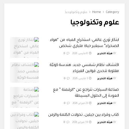
Category
Home
علوم وتكنولوجيا
علوم وتكنولوجيا
ابتكار ثوري عالمي: استخراج المياه من “هواء
الصحراء” سيغير حياة ملياري شخص
BY
هيئة التحرير
8 مارس، 2026
0
اكتشاف نظام شمسي جديد: هندسة كونيّة
مقلوبة تتحدى قوانين الفيزياء
BY
هيئة التحرير
3 مارس، 2026
0
​صناعة السيارات تتراجع عن “الرقمنة ” مع
العودة إلى الحلول البسيطة
BY
هيئة التحرير
23 فبراير، 2026
0
كتاب وقراء بين جيلين، تحولات الكلمة والزمن
BY
هيئة التحرير
19 فبراير، 2026
0