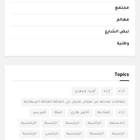
مجتمع
معالم
نبض الشارع
وطنية
Topics
آراء
أراء
أوبرا وينفري
إتهامات صادمة من ميغان ماركل إلى العائلة المالكة البريطانية
اراء
افتتاحية
الأمير هاري
البيئة
التبريس
الحسيمة
الرئئسية
الرئبسية
الرئسية
الرئيبسية
الرئيسة
الرئيسىة
الرئيسىية
الرئيسي
الرئيسية