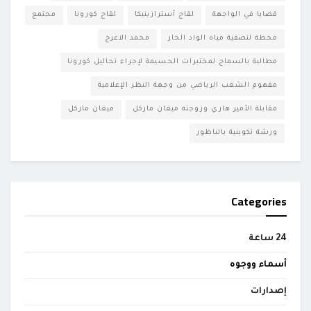
قضايا في الواجهة
لقاح أسترازينيكا
لقاح كورونا
مجتمع
محطة لتصفية مياه الواد الحار
محمد الاعرج
مطالبة بالسماح لمختبرات الحسيمة لإجراء تحاليل كورونا
مفهوم الشغب الرياضي من وجهة النظر الإعلامية
مقابلة الأمير هاري وزوجته ميغان ماركل
ميغان ماركل
ورشة تكوينية بالناظور
Categories
24 ساعة
أسماء ووجوه
إصدارات