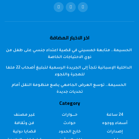
اخر الاخبار المضافة
الحسيمة.. متابعة خمسيني في قضية اعتداء جنسي على طفل من
ذوي الاحتياجات الخاصة
الداخلية الإسبانية تلجأ إلى الجريدة الرسمية لتبليغ أصحاب 22 ملفا
للهجرة واللجوء
الحسيمة.. توسع العرض الجامعي يضع منظومة النقل أمام
تحديات جديدة
Category
24 ساعة
حــــوارات
غير مصنف
أسماء ووجوه
حوادث
فن وثقافة
إصدارات
خارج الحدود
قضايا دولية