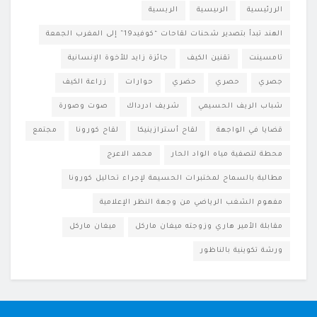
الررئيسية
الرىيسية
الريسية
الهند تبدأ بتصدير شحنات لقاحات “كوفيد19” إلى المغرب الجمعة
تامسينت
تقنين الكيف
جائزة زايد للأخوة الإنسانية
جصري
حصري
حضري
حوارات
زراعة الكيف
شباب الريف الحسيمي
شريف ادرداك
صوت وصورة
قضايا في الواجهة
لقاح أسترازينيكا
لقاح كورونا
مجتمع
محطة لتصفية مياه الواد الحار
محمد الاعرج
مطالبة بالسماح لمختبرات الحسيمة لإجراء تحاليل كورونا
مفهوم الشغب الرياضي من وجهة النظر الإعلامية
مقابلة الأمير هاري وزوجته ميغان ماركل
ميغان ماركل
ورشة تكوينية بالناظور