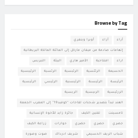
Browse by Tag
آراء
أراء
أوبرا وينفري
إتهامات صادمة من ميغان ماركل إلى العائلة المالكة البريطانية
اراء
افتتاحية
الأمير هاري
البيئة
التبريس
الحسيمة
الرئئسية
الرئبسية
الرئسية
الرئيبسية
الرئيسة
الرئيسىة
الرئيسىية
الرئيسي
الرئيسية
الررئيسية
الرىيسية
الريسية
الهند تبدأ بتصدير شحنات لقاحات “كوفيد19” إلى المغرب الجمعة
تامسينت
تقنين الكيف
جائزة زايد للأخوة الإنسانية
جصري
حصري
حضري
حوارات
زراعة الكيف
شباب الريف الحسيمي
شريف ادرداك
صوت وصورة