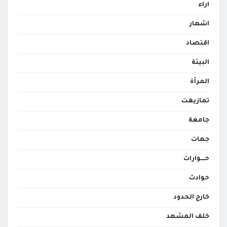
اراء
اشهار
اقتصاد
البيئة
المرأة
تمازيغت
جامعة
جهات
حــــوارات
حوادث
خارج الحدود
خلف المشهد