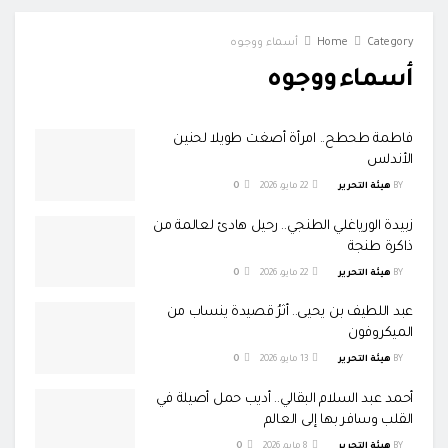
Category
Home
أسماء ووجوه
أسماء ووجوه
فاطمة طحطح.. امرأة أصغت طويلا لحنين
الأندلس
BY
هيئة التحرير
22 مايو، 2026
0
زبيدة الورياغلي الطنجي.. رحيل هادئ لعالمة من
ذاكرة طنجة
BY
هيئة التحرير
22 مايو، 2026
0
عبد اللطيف بن يحيى.. أثرُ قصيدة ينساب من
الميكروفون
BY
هيئة التحرير
13 مايو، 2026
0
أحمد عبد السلام البقالي.. أديب حمل أصيلة في
القلب وسافر بها إلى العالم
BY
هيئة التحرير
8 مايو، 2026
0