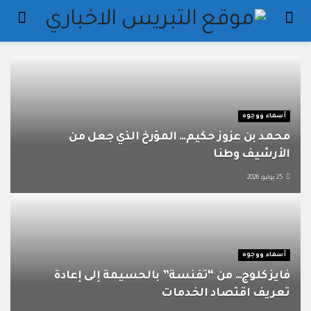
أسماء ووجوه
محمد بن عزوز حكيم… المؤرخ الذي جعل من
الأرشيف وطنا
25 يوليو، 2026
أسماء ووجوه
فايز كلوج… من “تفنسة” بالحسيمة إلى إعادة
تعريف اقتصاد الخدمات