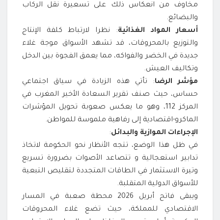
مخاوف من انعكاس ذلك على تسعيرة نقل الركاب
والبضائع.
أسعار المواد الغذائية
: نظرا لارتباط كلفة الإنتاج
والتوزيع بالمحروقات، قد تشهد الأسواق موجة غلاء
جديدة في الخضر والفواكه، مما يعمق الفجوة بين الدخل
وتكاليف العيش.
مؤشر الرضا
: تأتي هذه الزيادة في سياق اجتماعي
حساس، حيث صنف تقرير السعادة الأخير المغرب في
المركز 112، وهو ما يعكس صعوبة تحويل المؤشرات
الماكرو-اقتصادية إلى رفاهية ملموسة للمواطن.
الإجراءات الموازية والبدائل
:
في ظل هذا الوضع، تتجه الأنظار نحو الحكومة لاتخاذ
تدابير استعجالية و تتصاعد الأصوات بضرورة تسريع
وتيرة الاستثمار في الطاقات المتجددة لتقليص التبعية
للأسواق الدولية المتقلبة.
ويبقى فاتح أبريل 2026 محطة صعبة في المسار
الاقتصادي للمملكة، حيث تضع غلاء المحروقات