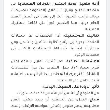
أزمة مضيق هرمز: استمرار التوترات العسكرية
في
منطقة الخليج وقرارات الإغلاق (المدعومة بتصريحات
دونالد ترامب الأخيرة) أدت إلى قفزة في أسعار النفط
الخام دوليا، مما انعكس فورا على تكلفة الاستيراد
المغربية.
تكاليف اللوجستيك
: أدى الاضطراب في مسارات
الملاحة البحرية إلى ارتفاع تكاليف التأمين والشحن، وهي
مصاريف إضافية يتحملها المستهلك النهائي في
محطات الوقود.
الهشاشة الطاقية
: كما أشارت تقارير سابقة (مثل
تقرير ميدياز 24)، يظل المغرب من بين الاقتصادات
الناشئة الأكثر عرضة للمخاطر الطاقية بسبب اعتماده
شبه الكامل على الاستيراد.
تأثير الزيادة على المعيش اليومي:
من المتوقع أن تشمل آثار هذه الزيادة عدة مستويات:
قطاع النقل:
من المرتقب أن يجدد مهنيو النقل
مطالبهم بدعم حكومي إضافي لمواجهة الارتفاع، وسط