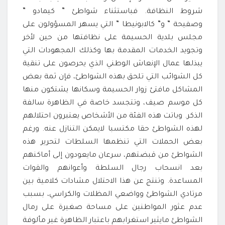
شروط النظافة. فباستثناء شواطئ ” كيمادو ”
وصفيحة ” و” كالابونيطا ” التي يسهر المسؤولون على
مجلس بلدية الحسيمة على نظافتها من حين لأخر
وتجويد الخدمات المقدمة بها وكذلك المجهودات التي
يبذلها عمال الإنعاش الوطني الذي يحرصون على تنقية
كل الشوائب التي تلحق بهذه الشواطئ، فإن ثمة بعض
المشاكل مافتئ زوار الحسيمة وسكانها يشتكون منها
كل موسم صيف، وتتجسد خاصة في الظاهرة سالفة
الذكر. وباتت هذه الفئة من الأشخاص يعتبرون احتلالهم
لهذه الشواطئ حقا مكتسبا لايمكن التنازل عنه. ورغم
بعض الحملات التي تنظمها السلطات لتحرير هذه
الشواطئ من قبضتهم، سرعان مايعودون إلى أماكنهم
بعد انسحاب رجال السلطة وأعوانهم والقوات
المساعدة. وتنتج عن هذا الاحتلال مشادات كلامية بين
مرتادي الشواطئ وواضعي المظلات والكراسي، بسبب
عدم عثور المواطنين على مساحة صغيرة على رمال
الشواطئ مايثير استغرابهم باعتبار الظاهرة غير مألوفة