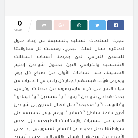
0
SHARES
عجزت السلطات المحلية بالحسيمة عن إيجاد حلول
لظاهرة احتلال الملك البحري، وفشلت كل محاولاتها
للتصدي للترامي الذي يفرضه أصحاب المظلات
الشمسية والكراسي الذين يحتلون شواطئ إقليم
الحسيمة، منذ الساعات الأولى من صباح كل يوم.
ويفرض هؤلاء هيمنتهم لإجبار كل راغب في الاقتراب من
مياه البحر على كراء مايعرضونه من مظلات وكراس،
يحدث هذا في شواطئ ” رمود ” و” تمشذين ” و” كيمادو ”
و”تلايوسف” و”صفيحة ” قبل انتقال العدوى إلى شواطئ
أخرى خاصة شاطئ ” كيمادو “. ورغم توفر الحسيمة على
العديد من المميزات والإمكانيات الطبيعية، فإن بعض
شواطئها تظل بعيدة عن اهتمام المسؤولين، إذ تعاني
الأخيرة من مظاهر الإهمال واللامبالاة، لغياب أبسط