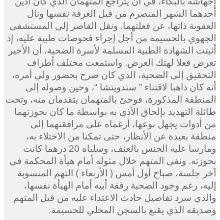
إجهاشه بالبكاء، في أن يتراجع المتهمان الذي كان أدين
أحدهما الشهر المنصرم من قبل الغرفة نفسها ونال
العقوبة ذاتها، عن فعلتهما. ونقل القاصر إلى المستشفى
الجهوي بالحسيمة من أجل إجراء فحوصات طبية عليه، إذ
أثبتت الشهادة الطبية المسلمة لأسرة الضحية، أن الأخير
تعرض فعلا لهتك العرض. واستمعت مختلف أطراف
التحقيق إلى الضحية، الذي كان صرح بحضور ولي أمره،
أنه كان ذاهبا لاقتناء ” سندويتشا “، وحين وصوله إلى
المنطقة المذكورة، فوجئ بالمتهمان يتقدمان منه، وتحت
طائلة التهديد بإلحاق الأذى به بواسطة ما كان بحوزتهما
من أدوات يجهل نوعها، أرغماه على مرافقتهما إلى
منطقة بعيدة عن الأنظار، حتى تمكنا من الاختلاء به،
ومارسا عليه الجنس بالعنف، وسلباه 20 درهما كانت
بحوزته. ونفى المتهم خلال مثوله أمام هيأة المحكمة في
آخر جلسة، صباح أول أمس ( الأربعاء ) التهم المنسوبة
إليه، رغم وجود الضحية رفقة أبيه أمام الهيأة نفسها،
والذي سرد تفاصيل حادث الاعتداء عليه من قبل المتهم
وصديقه الذي يقبع بالسجن المحلي للحسيمة.