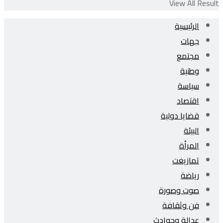
View All Result
الرئيسية
جهات
مجتمع
وطنية
سياسة
اقتصاد
قضايا دولية
البيئة
المرأة
تمازيغت
رياضة
صوت وصورة
فن وثقافة
عدالة وحوادث