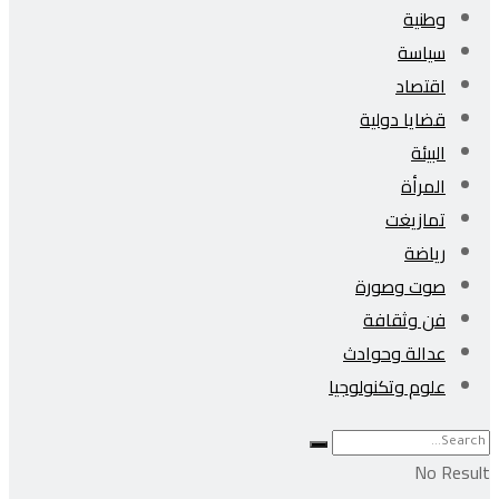
وطنية
سياسة
اقتصاد
قضايا دولية
البيئة
المرأة
تمازيغت
رياضة
صوت وصورة
فن وثقافة
عدالة وحوادث
علوم وتكنولوجيا
No Result