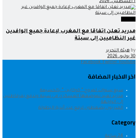
1 أغسطس، 2026
مجتمع
مدريد تعلن اتفاقا مع المغرب لإعادة جميع الوافدين
غير النظاميين إلى سبتة
by
هيئة التحرير
30 يوليو، 2026
Facebook
Twitter
Youtube
اخر الاخبار المضافة
سبع سنوات لمروج ” كوكايين ” بالحسيمة
مدريد تعيد تموضعها العسكري في سبتة وتدفع بفرقاطتين
إلى الواجهة
المدربون يضغطون لرفع عدد أندية البطولة
Category
24 ساعة