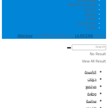
قضايا دولية
قضايا في الواجهة
كاريكاتير
مجتمع
معالم
نبض الشارع
وطنية
.
Altpresse
- ALTPRESSE Designed by
LA RIFENIA
© 2020
No Result
View All Result
الرئيسية
جهات
مجتمع
وطنية
سياسة