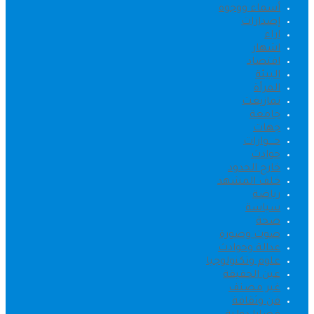
أسماء ووجوه
إصدارات
اراء
اشهار
اقتصاد
البيئة
المرأة
تمازيغت
جامعة
جهات
حــــوارات
حوادث
خارج الحدود
خلف المشهد
رياضة
سياسة
صحة
صوت وصورة
عدالة وحوادث
علوم وتكنولوجيا
عين الحقيقة
غير مصنف
فن وثقافة