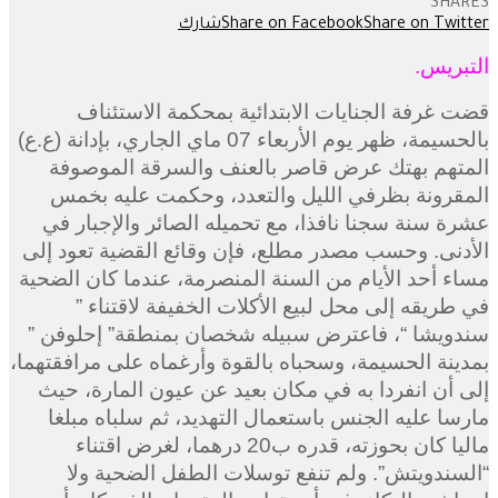
SHARES
Share on Twitter
Share on Facebook
شارك
التبريس.
قضت غرفة الجنايات الابتدائية بمحكمة الاستئناف
بالحسيمة، ظهر يوم الأربعاء 07 ماي الجاري، بإدانة (ع.ع)
المتهم بهتك عرض قاصر بالعنف والسرقة الموصوفة
المقرونة بظرفي الليل والتعدد، وحكمت عليه بخمس
عشرة سنة سجنا نافذا، مع تحميله الصائر والإجبار في
الأدنى. وحسب مصدر مطلع، فإن وقائع القضية تعود إلى
مساء أحد الأيام من السنة المنصرمة، عندما كان الضحية
في طريقه إلى محل لبيع الأكلات الخفيفة لاقتناء ”
سندويشا “، فاعترض سبيله شخصان بمنطقة” إحلوفن ”
بمدينة الحسيمة، وسحباه بالقوة وأرغماه على مرافقتهما،
إلى أن انفردا به في مكان بعيد عن عيون المارة، حيث
مارسا عليه الجنس باستعمال التهديد، ثم سلباه مبلغا
ماليا كان بحوزته، قدره ب20 درهما، لغرض اقتناء
“السندويتش”. ولم تنفع توسلات الطفل الضحية ولا