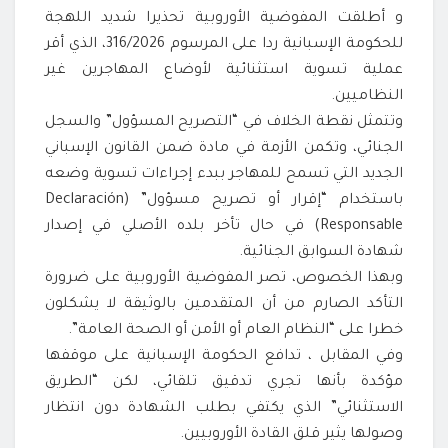
و أطلقت المفوضية الأوروبية تحذيرا شديد اللهجة
للحكومة الإسبانية ردا على المرسوم 316/2026، الذي أقر
عملية تسوية استثنائية لأوضاع المهاجرين غير
النظاميين.
وتتمثل نقطة الخلاف في “التصريح المسؤول” والسجل
الجنائي، وتكمن الأزمة في مادة ضمن القانون الإسباني
الجديد التي تسمح للمهاجر ببدء إجراءات تسوية وضعه
باستخدام “إقرار أو تصريح مسؤول” (Declaración
Responsable) في حال تأخر بلده الأصلي في إصدار
شهادة السوابق الجنائية.
وبهذا الخصوص، تصر المفوضية الأوروبية على ضرورة
التأكد الصارم من أن المتقدمين بالوثيقة لا يشكلون
خطرا على “النظام العام أو الأمن أو الصحة العامة”.
وفي المقابل ، تدافع الحكومة الإسبانية على موقفها
مؤكدة بأنها تجري تدقيق تلقائي، لكن “الطريق
الاستثنائي” الذي يكتفي بطلب الشهادة دون انتظار
وصولها يثير قلق القادة الأوروبيين.