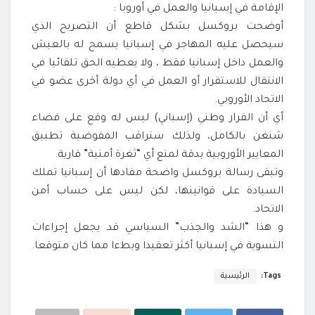
الإقامة في إسبانيا والعمل في أوروبا :
أوضحت بروكسل بشكل قاطع أن التصريح الذي
سيحصل عليه المهاجر في إسبانيا يسمح له بالعيش
والعمل داخل إسبانيا فقط ، ولا يعطيه الحق تلقائيا في
الانتقال للاستقرار أو العمل في أي دولة أخرى عضو في
الاتحاد الأوروبي.
أي أن القرار وطني (إسباني) ليس له وقع على فضاء
شنغن بالكامل، ولذلك ستراقب المفوضية تطبيق
المعايير الأوروبية بدقة لمنع أي “ثغرة أمنية” قارية.
وتبقى رسالة بروكسل واضحة مفادها أن إسبانيا تملك
السيادة على قوانينها، لكن ليس على حساب أمن
الاتحاد.
و هذا “الشد والجذب” السياسي قد يجعل إجراءات
التسوية في إسبانيا أكثر تعقيدا وبطءا مما كان متوقعا.
Tags:
الرئيسية