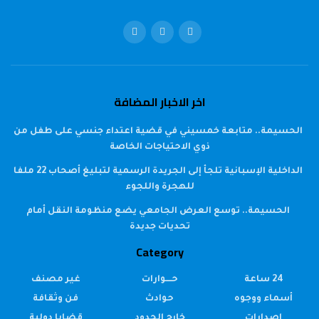
اخر الاخبار المضافة
الحسيمة.. متابعة خمسيني في قضية اعتداء جنسي على طفل من
ذوي الاحتياجات الخاصة
الداخلية الإسبانية تلجأ إلى الجريدة الرسمية لتبليغ أصحاب 22 ملفا
للهجرة واللجوء
الحسيمة.. توسع العرض الجامعي يضع منظومة النقل أمام
تحديات جديدة
Category
24 ساعة
حــــوارات
غير مصنف
أسماء ووجوه
حوادث
فن وثقافة
إصدارات
خارج الحدود
قضايا دولية