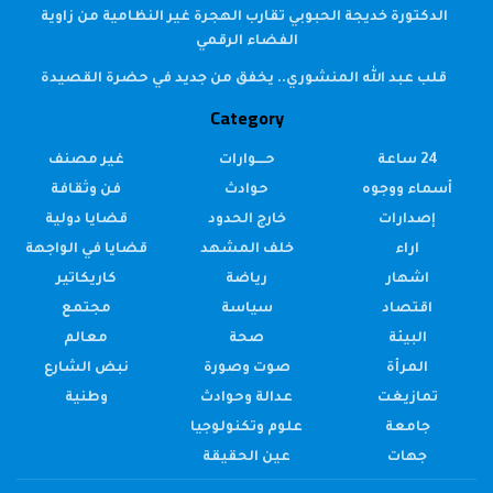
الدكتورة خديجة الحبوبي تقارب الهجرة غير النظامية من زاوية
الفضاء الرقمي
قلب عبد الله المنشوري.. يخفق من جديد في حضرة القصيدة
Category
24 ساعة
حــــوارات
غير مصنف
أسماء ووجوه
حوادث
فن وثقافة
إصدارات
خارج الحدود
قضايا دولية
اراء
خلف المشهد
قضايا في الواجهة
اشهار
رياضة
كاريكاتير
اقتصاد
سياسة
مجتمع
البيئة
صحة
معالم
المرأة
صوت وصورة
نبض الشارع
تمازيغت
عدالة وحوادث
وطنية
جامعة
علوم وتكنولوجيا
جهات
عين الحقيقة