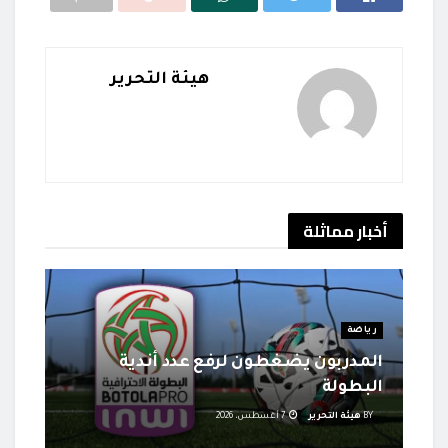
هيئة التحرير
أخبار
مماثلة
رياضة
المدربون يضغطون لرفع عدد أندية
البطولة
BY
هيئة التحرير
7 أغسطس، 2026