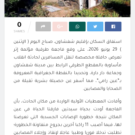
0
SHARES
استفاق السكان بإقليم شفشاون، صباح اليوم ( الإثنين
) 29 يونيو 2026، على وقع فاجعة طرقية مؤلمة إثر
تعرض حافلة مخصصة لنقل المسافرين لحادثة انقلاب
مأساوية بالمقطع الطرقي الرابط بين مدينة شفشاون
وجماعة دار دارة، وتحديدا بالنقطة الجغرافية المعروفة
بـ”عين رامي”، مما أسفر عن حصيلة بشرية ثقيلة من
الضحايا والمصابين.
وأفادت المعطيات الأولية الواردة من مكان الحادث، بأن
الفاجعة أودت بحياة سيدتين فارقتا الحياة في عين
المكان نتيجة خطورة الإصابات الجسدية التي تعرضتا
لها، فيما أصيب 11 راكبا آخرين بجروح متفاوتة الخطورة؛
تطلبت تدخلا فوريا وطبيا عاجلا لإنقاذ وإجلاء المصابين