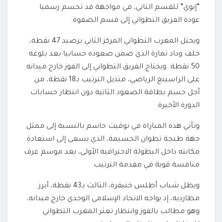
“إنوي” للقسم الثاني، في مواجهة قد تحسم رسميا
عودة الفريق التطواني إلى قسم الصفوة.
ويحتل المغرب التطواني المركز الثاني برصيد 47 نقطة،
خلف وداد تمارة الذي ضمن صعوده حسابيا بعد بلوغه
50 نقطة. ويحتاج الفريق التطواني إلى الفوز خارج ميدانه
على الراسينغ الرياضي، متذيل الترتيب بـ18 نقطة، من
أجل حسم بطاقة الصعود الثانية دون انتظار حسابات
الدورة الأخيرة.
وتأتي هذه المباراة في توقيت حاسم بالنسبة إلى ممثل
جهة طنجة تطوان الحسيمة، الذي يسعى إلى استعادة
مكانته داخل البطولة الاحترافية الأولى، بعد موسم عرف
منافسة قوية في مقدمة الترتيب.
ويظل شباب أطلس خنيفرة، الثالث بـ43 نقطة، أبرز
مطارديه، إذ يواجه الاتحاد الإسلامي الوجدي خارج ميدانه،
وهو مطالب بالفوز وانتظار تعثر المغرب التطواني