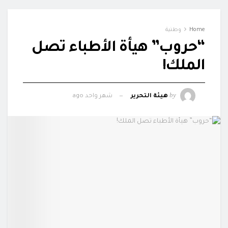
Home
وطنية
“حروب” هيأة الأطباء تصل
الملك!
by
هيئة التحرير
شهر واحد ago