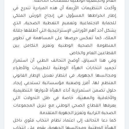
العام والجمعية الوطنية للمصحات الخاصة.
وأكدت التنظيمات الأربعة أن هذه المبادرة تندرج في
إطار انخراطها المسؤول في إنجاح الورش الملكي
للحماية الاجتماعية وتعميم التغطية الصحية، الذي
يشكل أحد أهم الأوراش الإستراتيجية التي أطلقها جلالة
الملك، كما تعكس حرصها على المساهمة في تطوير
المنظومة الصحية الوطنية وتعزيز التكامل بين
القطاعين العام والخاص.
وفي هذا السياق، أوضح التحالف الطبي أن استمرار
تجميد انتخابات الهيأة الوطنية للطبيبات والأطباء
ومجالسها الجهوية، في انتظار تعديل الإطار القانوني
المنظم لها، أفرز وضعية مؤسساتية تستدعي إيجاد
حلول تضمن استمرارية أداء الهيأة لأدوارها التنظيمية
والأخلاقية والمهنية، خاصة في ظل التحولات التي
يعرفها القطاع الصحي الوطني مع تنزيل المجموعات
الصحية الترابية وتعزيز الجهوية المتقدمة.
كما دعا التحالف إلى اعتماد نظام انتخاب فئوي داخل
الهيأة الوطنية ومجالسها الجهوية، يقوم على انتخاب