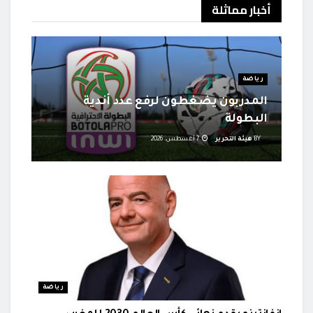
أخبار
مماثلة
رياضة
المدربون يضغطون لرفع عدد أندية
البطولة
BY
هيئة التحرير
7 أغسطس، 2026
رياضة