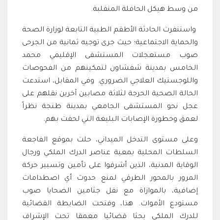
من وسط هيكل الحافلة المنقلبة.
واستنفرت الحادثة الأطقم الطبية التابعة لوزارة الصحة
والحماية الاجتماعية؛ حيث جرى توجيه ثمانية من الجرحى
صوب مستعجلات المستشفى الإقليمي محمد
الخامس بمدينة شفشاون لتمكينهم من الفحوصات
واللوجستيك العلاجي الضروري. وفي المقابل، استدعت
الحالة الصحية الحرجة لثلاثة مصابين آخرين نقلهم على
عجل نحو المستشفى الجامعي بمدينة طنجة نظراً
لعمق وخطورة الإصابات البليغة التي لحقت بهم.
وعلى مستوى التدخل الميداني، حلت بموقع الفاجعة
السلطات المحلية بمعية عناصر الدرك الملكي ورجال
الوقاية المدنية، الذين أشرفوا على تأمين وتسيير حركة
المرور بالمحور الطرقي لمنع حدوث أي اصطدامات
إضافية، بالموازاة مع نقل جثامين الضحايا صوب
مستودع الأموات. هذا، وفتحت الضابطة القضائية
للدرك الملكي بحثا قضائيا معمقا تحت الإشراف