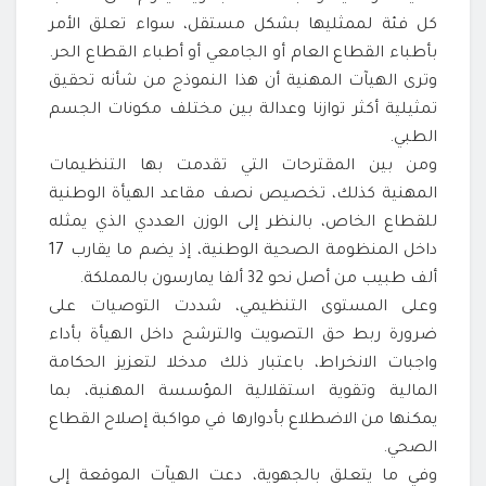
كل فئة لممثليها بشكل مستقل، سواء تعلق الأمر
بأطباء القطاع العام أو الجامعي أو أطباء القطاع الحر.
وترى الهيآت المهنية أن هذا النموذج من شأنه تحقيق
تمثيلية أكثر توازنا وعدالة بين مختلف مكونات الجسم
الطبي.
ومن بين المقترحات التي تقدمت بها التنظيمات
المهنية كذلك، تخصيص نصف مقاعد الهيأة الوطنية
للقطاع الخاص، بالنظر إلى الوزن العددي الذي يمثله
داخل المنظومة الصحية الوطنية، إذ يضم ما يقارب 17
ألف طبيب من أصل نحو 32 ألفا يمارسون بالمملكة.
وعلى المستوى التنظيمي، شددت التوصيات على
ضرورة ربط حق التصويت والترشح داخل الهيأة بأداء
واجبات الانخراط، باعتبار ذلك مدخلا لتعزيز الحكامة
المالية وتقوية استقلالية المؤسسة المهنية، بما
يمكنها من الاضطلاع بأدوارها في مواكبة إصلاح القطاع
الصحي.
وفي ما يتعلق بالجهوية، دعت الهيآت الموقعة إلى