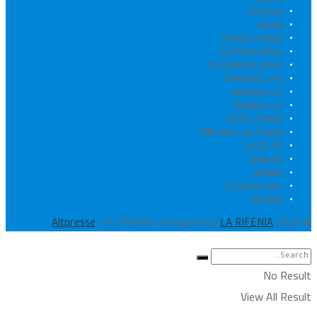
سياسة
صحة
صوت وصورة
عدالة وحوادث
علوم وتكنولوجيا
عين الحقيقة
غير مصنف
فن وثقافة
قضايا دولية
قضايا في الواجهة
كاريكاتير
مجتمع
معالم
نبض الشارع
وطنية
.
Altpresse
- ALTPRESSE Designed by
LA RIFENIA
© 2020
No Result
View All Result