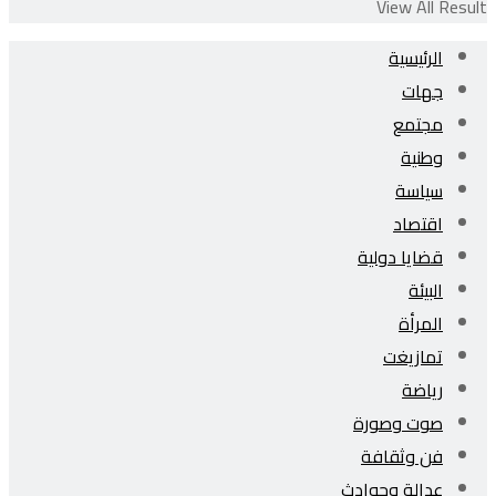
View All Result
الرئيسية
جهات
مجتمع
وطنية
سياسة
اقتصاد
قضايا دولية
البيئة
المرأة
تمازيغت
رياضة
صوت وصورة
فن وثقافة
عدالة وحوادث