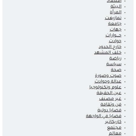
اقتصاد
البيئة
المرأة
تمازيغت
جامعة
جهات
حــــوارات
حوادث
خارج الحدود
خلف المشهد
رياضة
سياسة
صحة
صوت وصورة
عدالة وحوادث
علوم وتكنولوجيا
عين الحقيقة
غير مصنف
فن وثقافة
قضايا دولية
قضايا في الواجهة
كاريكاتير
مجتمع
معالم