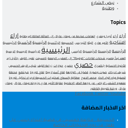
نبض الشارع
وطنية
Topics
اراء
آراء
أراء
أوبرا وينفري
إتهامات صادمة من ميغان ماركل إلى العائلة المالكة البريطانية
افتتاحية
الرئبسية
الرئسية
التبريس
الرئئسية
الرئيبسية
الأمير هاري
البيئة
الحسيمة
الرئيسية
الرئيسة
الرئيسىة
الرئيسىية
الرئيسي
الررئيسية
الرىيسية
الريسية
الهند تبدأ بتصدير شحنات لقاحات “كوفيد19” إلى المغرب الجمعة
تامسينت
تقنين الكيف
جائزة زايد
حصري
جصري
للأخوة الإنسانية
حضري
حوارات
زراعة الكيف
شباب الريف الحسيمي
مجتمع
شريف ادرداك
صوت وصورة
قضايا في الواجهة
لقاح أسترازينيكا
لقاح كورونا
محطة
لتصفية مياه الواد الحار
محمد الاعرج
مطالبة بالسماح لمختبرات الحسيمة لإجراء تحاليل كورونا
مفهوم الشغب الرياضي من وجهة النظر الإعلامية
مقابلة الأمير هاري وزوجته ميغان ماركل
ميغان
ماركل
ورشة تكوينية بالناظور
Facebook
Twitter
Youtube
اخر الاخبار المضافة
الحسيمة.. متابعة خمسيني في قضية اعتداء جنسي على
طفل من ذوي الاحتياجات الخاصة