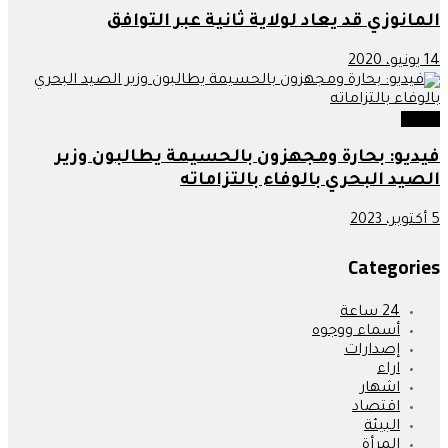
المانوزي قد يعاد لولاية ثانية عبر التوافق
14 يونيو، 2020
جهات
فيديو: بحارة ومجهزون بالحسيمة يطالبون وزير
الصيد البحري بالوفاء بالتزاماته
5 أكتوبر، 2023
Categories
24 ساعة
أسماء ووجوه
إصدارات
اراء
اشهار
اقتصاد
البيئة
المرأة