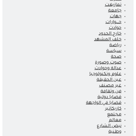
تمازيغت
جامعة
جهات
حــــوارات
حوادث
خارج الحدود
خلف المشهد
رياضة
سياسة
صحة
صوت وصورة
عدالة وحوادث
علوم وتكنولوجيا
عين الحقيقة
غير مصنف
فن وثقافة
قضايا دولية
قضايا في الواجهة
كاريكاتير
مجتمع
معالم
نبض الشارع
وطنية