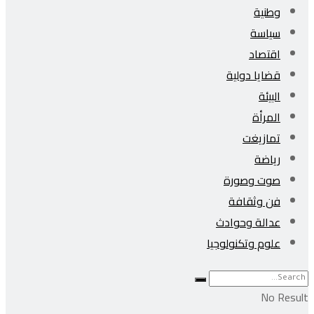
وطنية
سياسة
اقتصاد
قضايا دولية
البيئة
المرأة
تمازيغت
رياضة
صوت وصورة
فن وثقافة
عدالة وحوادث
علوم وتكنولوجيا
No Result