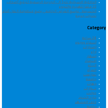
الداخلية الإسبانية تلجأ إلى الجريدة الرسمية لتبليغ أصحاب
22 ملفا للهجرة واللجوء
الحسيمة.. توسع العرض الجامعي يضع منظومة النقل أمام
تحديات جديدة
Category
24 ساعة
أسماء ووجوه
إصدارات
اراء
اشهار
اقتصاد
البيئة
المرأة
تمازيغت
جامعة
جهات
حــــوارات
حوادث
خارج الحدود
خلف المشهد
رياضة