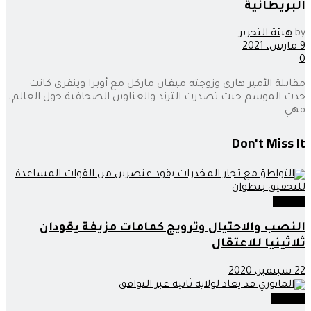
البريطانية
by
هيئة التحرير
9 مارس، 2021
0
مقابلة الأمير هاري وزوجته ميغان ماركل مع أوبرا وينفري كانت
حدث الموسم حيث تصدرت الترند والعناوين الصحافية حول العالم،
فهي ...
Don't Miss It
مجتمع
النصب والاحتيال وترويج كمامات مزيفة يقودان
ثلاثينيا للاعتقال
22 سبتمبر، 2020
سياسة