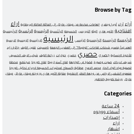
Browse by Tag
اراء
آراء
أراء
أوبرا وينفري
إتهامات صادمة من ميغان ماركل إلى العائلة المالكة البريطانية
افتتاحية
الرئبسية
الرئسية
التبريس
الرئئسية
الرئيبسية
الأمير هاري
البيئة
الحسيمة
الرئيسية
الرئيسة
الرئيسىة
الرئيسىية
الرئيسي
الررئيسية
الرىيسية
الريسية
الهند تبدأ بتصدير شحنات لقاحات “كوفيد19” إلى المغرب الجمعة
تامسينت
تقنين الكيف
جائزة زايد
حصري
جصري
للأخوة الإنسانية
حضري
حوارات
زراعة الكيف
شباب الريف الحسيمي
مجتمع
شريف ادرداك
صوت وصورة
قضايا في الواجهة
لقاح أسترازينيكا
لقاح كورونا
محطة
لتصفية مياه الواد الحار
محمد الاعرج
مطالبة بالسماح لمختبرات الحسيمة لإجراء تحاليل كورونا
مفهوم الشغب الرياضي من وجهة النظر الإعلامية
مقابلة الأمير هاري وزوجته ميغان ماركل
ميغان
ماركل
ورشة تكوينية بالناظور
Categories
24 ساعة
أسماء ووجوه
إصدارات
اراء
اشهار