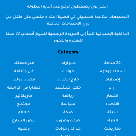
المدربون يضغطون لرفع عدد أندية البطولة
الحسيمة.. متابعة خمسيني في قضية اعتداء جنسي على طفل من
ذوي الاحتياجات الخاصة
الداخلية الإسبانية تلجأ إلى الجريدة الرسمية لتبليغ أصحاب 22 ملفا
للهجرة واللجوء
Category
24 ساعة
حــــوارات
غير مصنف
أسماء ووجوه
حوادث
فن وثقافة
إصدارات
خارج الحدود
قضايا دولية
اراء
خلف المشهد
قضايا في الواجهة
اشهار
رياضة
كاريكاتير
اقتصاد
سياسة
مجتمع
البيئة
صحة
معالم
المرأة
صوت وصورة
نبض الشارع
تمازيغت
عدالة وحوادث
وطنية