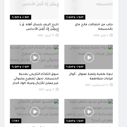
صوت وصورة
صوت وصورة
جانب من احتفالات فاتح ماي
تاريخ الريف بلسان أهله: قَ ذْ
بالحسيمة
إِِرِيفِيَّنْ إِكْ أَزْمَنْ الأندلس
2 مايو، 2024
11 أبريل، 2022
صوت وصورة
صوت وصورة
ندوة علمية رقمية بعنوان : أنوال
سوق الثلاثاء التاريخي بمدينة
قراءات متقاطعة
الحسيمة، تحول لمطرح عشوائي
غير معلن للأزبال ومياه الواد الحار
6 أغسطس، 2021
5 يونيو، 2021
صوت وصورة
جهات