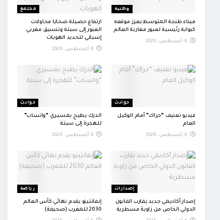
وطنية
مجتمع
ميناء طنجة المتوسط يعزز موقعه
ارتفاع حصيلة ضحايا محاولات
كبوابة رئيسية لعبور مغاربة العالم
العبور إلى سبتة وتنسيق مغربي
إسباني لتحديد الهويات
6 أغسطس، 2026
6 أغسطس، 2026
حوادث
حوادث
فيديو تعنيف “حراك” أمام الوكيل
الدرك يطيح بمسيري “واتساب”
العام
للهجرة إلى سبتة
6 أغسطس، 2026
6 أغسطس، 2026
إصدارات
رياضة
إصدار أكاديمي جديد يقارب القانون
إنفانتينو يقدم نهائي كأس العالم
الدولي الخاص من زاوية مسطرية
2030 للمغرب (صحيفة)