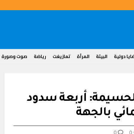
يا دولية
البيئة
المرأة
تمازيغت
رياضة
صوت وصورة
 للحسيمة: أربعة سدود
ائي بالجهة
0
0