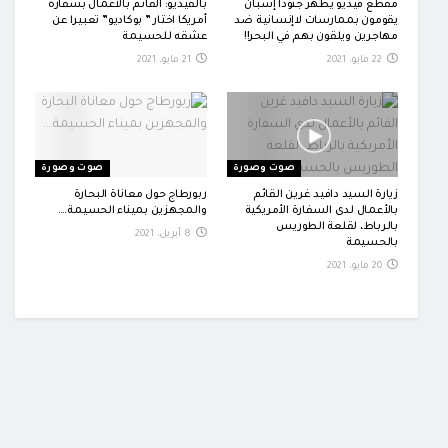
مقطع فيديو يظهر جنودا إسبان
بالفيديو: القائم بالأعمال بسفارة
يقومون بممارسات لاإنسانية ضد
أمريكا اختار ” بوكاديو” تعبيرا عن
مهاجرين ويلقون بهم في البحر!!
عشقه للحسيمة
22 مايو، 2021
21 مايو، 2021
صوت وصورة
صوت وصورة
زيارة السيد دافيد غرين القائم
ربورطاج حول معاناة البحارة
بالأعمال لدى السفارة الأمريكية
والمجهزين بميناء الحسيمة….
بالرباط، لقلعة الطوريس
8 أبريل، 2021
بالحسيمة
20 مايو، 2021