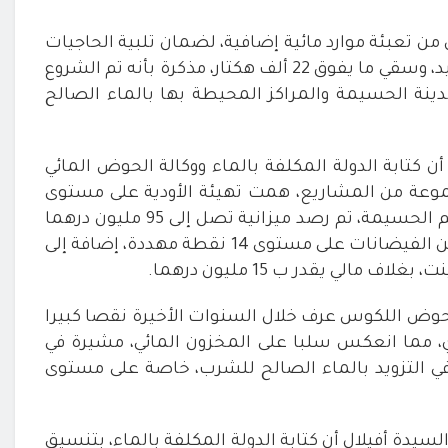
ن تعبئة موارد مائية إضافية، لضمان تلبية الحاجيات
من الماء الصالح للشرب، على المدى المتوسط والبعيد، وسقي ما يفوق 22 ألف هكتار، مذكرة بأنه تم الشروع
دينة الحسيمة والمراكز المحيطة بها بالماء الصالح
كتابة الدولة المكلفة بالماء ووكالة الحوض المائي
مجموعة من المشاريع، همت تهيئة الأودية على مستوى
يم الحسيمة، تم رصد ميزانية تصل إلى
95
مليون درهما
في إطار اتفاقية “الحسيمة منارة المتوسط” للوقاية من الفيضانات على مستوى 14 نقطة مهددة، إضافة إلى
الي يقدر ب 15 مليون درهما
.
أن حوض اللكوس عرف خلال السنوات الأخيرة نقصا كبيرا
، مما انعكس سلبا على المخزون المائي، مشيرة في
 التزويد بالماء الصالح للشرب، خاصة على مستوى
دة أفيلال أن كتابة الدولة المكلفة بالماء، بتنسيق