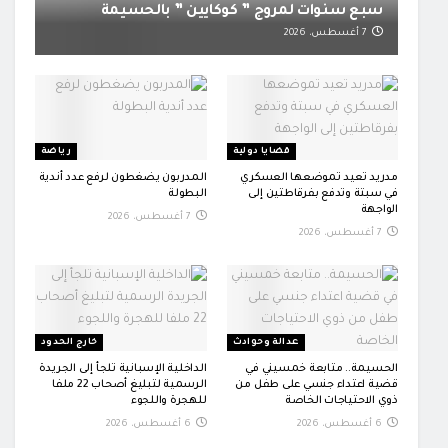
سبع سنوات لمروج ” كوكايين ” بالحسيمة
7 أغسطس، 2026
قضايا دولية
رياضة
مدريد تعيد تموضعها العسكري
المدربون يضغطون لرفع عدد أندية
في سبتة وتدفع بفرقاطتين إلى
البطولة
الواجهة
7 أغسطس، 2026
7 أغسطس، 2026
عدالة وحوادث
خارج الحدود
الحسيمة.. متابعة خمسيني في
الداخلية الإسبانية تلجأ إلى الجريدة
قضية اعتداء جنسي على طفل من
الرسمية لتبليغ أصحاب 22 ملفا
ذوي الاحتياجات الخاصة
للهجرة واللجوء
6 أغسطس، 2026
6 أغسطس، 2026