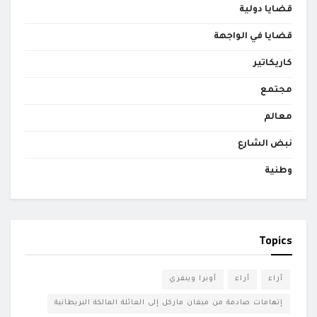
قضايا دولية
قضايا في الواجهة
كاريكاتير
مجتمع
معالم
نبض الشارع
وطنية
Topics
آراء
أراء
أوبرا وينفري
إتهامات صادمة من ميغان ماركل إلى العائلة المالكة البريطانية