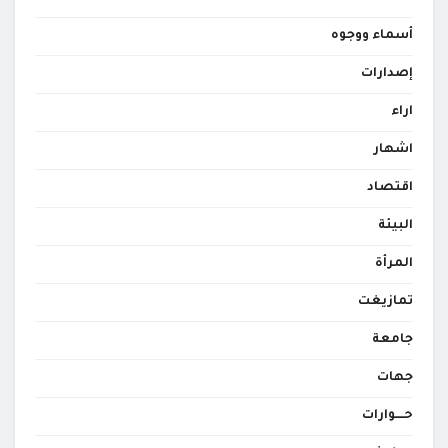
أسماء ووجوه
إصدارات
اراء
اشهار
اقتصاد
البيئة
المرأة
تمازيغت
جامعة
جهات
حــــوارات