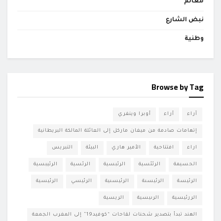
معالم
نبض الشارع
وطنية
Browse by Tag
آراء
أراء
أوبرا وينفري
إتهامات صادمة من ميغان ماركل إلى العائلة المالكة البريطانية
اراء
افتتاحية
الأمير هاري
البيئة
التبريس
الحسيمة
الرئئسية
الرئبسية
الرئسية
الرئيبسية
الرئيسة
الرئيسىة
الرئيسىية
الرئيسي
الرئيسية
الررئيسية
الرىيسية
الريسية
الهند تبدأ بتصدير شحنات لقاحات “كوفيد19” إلى المغرب الجمعة