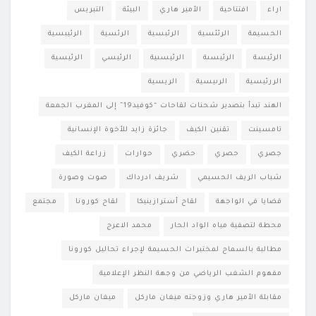
اراء
افتتاحية
الأمير هاري
البيئة
التبريس
الحسيمة
الرئئسية
الرئبسية
الرئسية
الرئيبسية
الرئيسة
الرئيسىة
الرئيسىية
الرئيسي
الرئيسية
الررئيسية
الرىيسية
الريسية
الهند تبدأ بتصدير شحنات لقاحات “كوفيد19” إلى المغرب الجمعة
تامسينت
تقنين الكيف
جائزة زايد للأخوة الإنسانية
جصري
حصري
حضري
حوارات
زراعة الكيف
شباب الريف الحسيمي
شريف ادرداك
صوت وصورة
قضايا في الواجهة
لقاح أسترازينيكا
لقاح كورونا
مجتمع
محطة لتصفية مياه الواد الحار
محمد الاعرج
مطالبة بالسماح لمختبرات الحسيمة لإجراء تحاليل كورونا
مفهوم الشغب الرياضي من وجهة النظر الإعلامية
مقابلة الأمير هاري وزوجته ميغان ماركل
ميغان ماركل