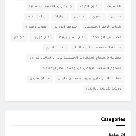
تامسينت
تقنين الكيف
جائزة زايد للأخوة الإنسانية
جصري
حصري
حضري
حوارات
زراعة الكيف
شباب الريف الحسيمي
شريف ادرداك
صوت وصورة
قضايا في الواجهة
لقاح أسترازينيكا
لقاح كورونا
مجتمع
محطة لتصفية مياه الواد الحار
محمد الاعرج
مطالبة بالسماح لمختبرات الحسيمة لإجراء تحاليل كورونا
مفهوم الشغب الرياضي من وجهة النظر الإعلامية
مقابلة الأمير هاري وزوجته ميغان ماركل
ميغان ماركل
ورشة تكوينية بالناظور
Categories
24 ساعة