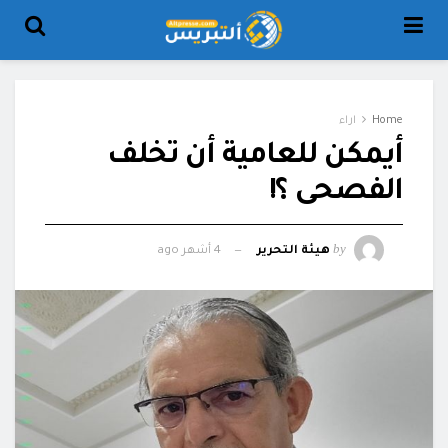
Home
اراء
أيمكن للعامية أن تخلف
الفصحى ؟!
by
هيئة التحرير
4 أشهر ago