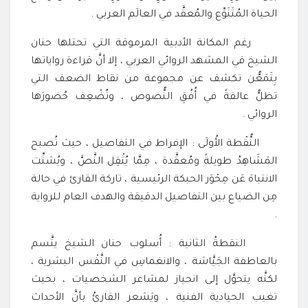
الحياة المُتَنَوِّع والمُعقَّد في العالَم العربي .
رغم المكانة الأدبية المرموقة التي تحتلها حنان
الشيخ في المشهد الروائي العربي ، إلا أنَّ قراءة رواياتها
بِتَمَعُّن تكشف عن مجموعة من نقاط الضعف التي
تظلُّ عالقةً في أُفُقِ النُّصوص ، وتُضْعِف حُضورَها
الروائي .
النُّقْطة الأُولَى : الإفراط في التفاصيل ، حيث تُصبح
المَشَاهِدُ طويلةً ومُعقَّدة ، مِمَّا يُثْقِل النَّصَّ ، ويُشتِّت
الانتباهَ عَن مِحْوَر الحبكة الرئيسية ، تاركة القارئ في حالة
مِن الضياع بين التفاصيل الدقيقة والهدف العام للرواية
.
النقطةُ الثانية : أُسلوب حنان الشيخ يتَّسم
بالعاطفة الجَيَّاشة ، والانغماسِ في النَّفْس البشرية ،
لكنَّه يتحوَّل إلى انحياز لمشاعر الشخصيات ، بحيث
تغيب الحيادية الفنية ، ويَشعر القارئُ بأنَّ الأحداث