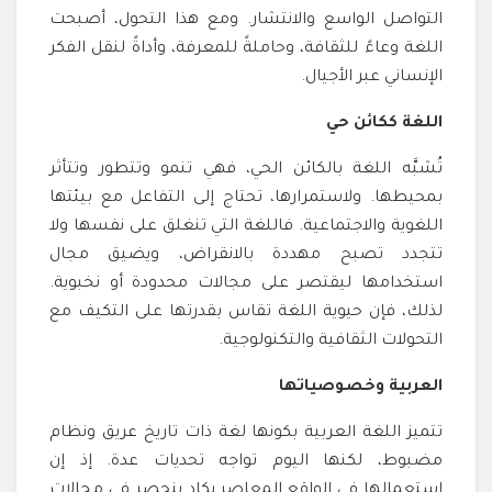
التواصل الواسع والانتشار. ومع هذا التحول، أصبحت
اللغة وعاءً للثقافة، وحاملةً للمعرفة، وأداةً لنقل الفكر
الإنساني عبر الأجيال.
اللغة ككائن حي
تُشبَّه اللغة بالكائن الحي، فهي تنمو وتتطور وتتأثر
بمحيطها. ولاستمرارها، تحتاج إلى التفاعل مع بيئتها
اللغوية والاجتماعية. فاللغة التي تنغلق على نفسها ولا
تتجدد تصبح مهددة بالانقراض، ويضيق مجال
استخدامها ليقتصر على مجالات محدودة أو نخبوية.
لذلك، فإن حيوية اللغة تقاس بقدرتها على التكيف مع
التحولات الثقافية والتكنولوجية.
العربية وخصوصياتها
تتميز اللغة العربية بكونها لغة ذات تاريخ عريق ونظام
مضبوط، لكنها اليوم تواجه تحديات عدة. إذ إن
استعمالها في الواقع المعاصر يكاد ينحصر في مجالات