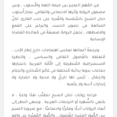
مِن المُهم التمييز بين قيمة اللغة والأُسلوب ، وبين
مضمون الرواية وأثرها الاجتماعي والثقافي. يمتاز أُسلوب
حنان الشيخ بالسَّلاسة والقُدرة على جذب القارئ، لكنَّ
المبالغة في تصوير الجسد، والتركيز على القمع
والاضطهاد ، يَجعل الروايةَ ضعيفةً في مُعالجة القضايا
الإنسانية .
وترجمةُ أعمالها تعكس اهتمامات خارج إطار الأدب ،
مُتعلقة بالفُضول الثقافي والسياسي ، والنظرةِ
الاستشراقية المُتطرفة إلى الأُمَّة العربية باعتبارها
جماعات بدوية بِدائية مُتخلفة في عَالَمِ الصَّحَاري والخِيَام
والجِمَال ، لَيْسَ لها تاريخٌ ولا مدنية ولا حضارة ولا
إنجازات أدبية ولا عِلْمية .
قراءة روايات حنان الشيخ تتطلَّب نقدًا واعيًا ، لا
يكتفي بالشُّهرة أو الترجمات الغربية . وينبغي النظر إلى
أبعاد الروايات أدبيًّا وفكريًّا واجتماعيًّا ، مع ضرورة التمييز
بين الصُّوَرِ المثيرة للفُضولِ ، والصُّوَرِ المُعبِّرة عن واقع