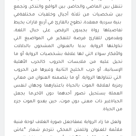
تتنقل بين الماضي والحاضر، بين الواقع والتذكر، وتجمع
بين شخصيات من ثلاثة أجيال وخلفيات مختلفةفي
بنية سردية معقدة، تطوح بالقارئ في أربع قارات يخيط
تفاصيلها رواة يجيدون الرقص على حبال اللغة،
ويقدمون للقارئ فرصة للتفكير في المواضيع التي
تناولتها الرواية. بدءا بالعنوان المشحون بالدلالات
والأفكار سواء التي لها علاقة بشخصيات الرواية أو ما
تحيل عليه من ملابسات الحروب كالحرب الأهلية
الإسبانية، أو حرب الخليج الثانية وغيرها من الحروب
التي تتناولها الرواية. أو ما يتضمنه العنوان من معاني
رمزية لعلاقة الموت بالحياة باعتبارهما وجهان لنفس
العملة يستحيل تصور أحدهما دون الآخر،ما يجعل
الحياةغير ذات معنى دون موت، حين يغدو الموت جزء
من الحياة.
ولعل ما زاد الرواية عمقاجعل صورة الغلاف لوحة فنية
ملائمة للعنوان وللمتن المحكي تترجم شعار “عاش