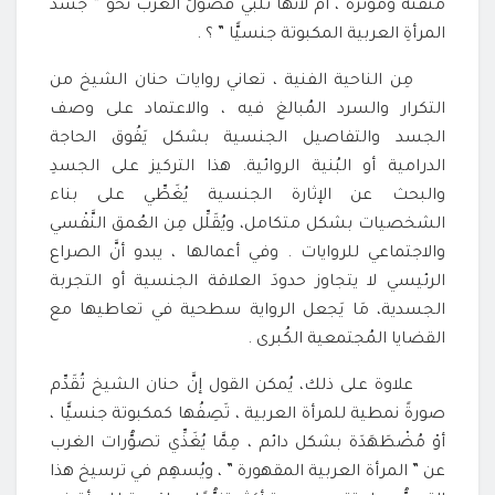
مُتْقَنَة ومُؤثِّرة ، أَمْ لأنَّها تُلبِّي فُضولَ الغرب نحو ” جسد
المرأةِ العربية المكبوتة جنسيًّا ” ؟ .
مِن الناحية الفنية ، تعاني روايات حنان الشيخ من
التكرار والسرد المُبالغ فيه ، والاعتماد على وصف
الجسد والتفاصيل الجنسية بشكل يَفُوق الحاجة
الدرامية أو البُنية الروائية. هذا التركيز على الجسدِ
والبحث عن الإثارة الجنسية يُغَطِّي على بناء
الشخصيات بشكل متكامل، ويُقَلِّل مِن العُمق النَّفْسي
والاجتماعي للروايات . وفي أعمالها ، يبدو أنَّ الصراع
الرئيسي لا يتجاوز حدودَ العلاقة الجنسية أو التجربة
الجسدية، مَا يَجعل الرواية سطحية في تعاطيها مع
القضايا المُجتمعية الكُبرى .
علاوة على ذلك، يُمكن القول إنَّ حنان الشيخ تُقَدِّم
صورةً نمطية للمرأة العربية ، تَصِفُها كمكبوتة جنسيًّا ،
أوْ مُضْطَهَدَة بشكل دائم ، مِمَّا يُغَذِّي تصوُّرات الغرب
عن ” المرأة العربية المقهورة ” ، ويُسهِم في ترسيخ هذا