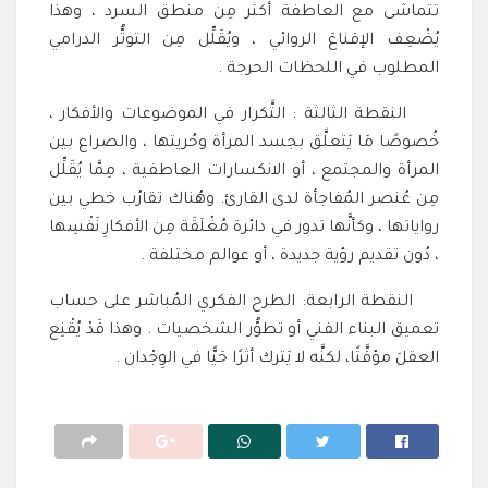
تتماشى مع العاطفة أكثر مِن منطق السرد ، وهذا
يُضْعِف الإقناعَ الروائي ، ويُقَلِّل مِن التوتُّر الدرامي
المطلوب في اللحظات الحرجة .
النقطة الثالثة : التَّكرار في الموضوعات والأفكار ،
خُصوصًا مَا يَتعلَّق بجسد المرأة وحُريتها ، والصراع بين
المرأة والمجتمع ، أو الانكسارات العاطفية ، مِمَّا يُقَلِّل
مِن عُنصر المُفاجأة لدى القارئ. وهُناك تقارُب خطي بين
رواياتها ، وكأنَّها تدور في دائرة مُغْلَقَة مِن الأفكارِ نَفْسِها
، دُون تقديم رؤية جديدة ، أو عوالم مختلفة .
النقطة الرابعة: الطرح الفكري المُباشر على حساب
تعميق البناء الفني أو تطوُّر الشخصيات . وهذا قَدْ يُقْنِع
العقلَ مؤقَّتًا، لكنَّه لا يَترك أثرًا حَيًّا في الوِجْدان .