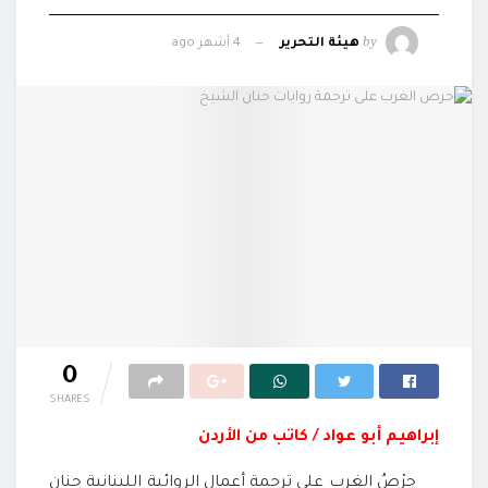
by
هيئة التحرير
4 أشهر ago
0
SHARES
إبراهيم أبو عواد / كاتب من الأردن
حِرْصُ الغرب على ترجمة أعمال الروائية اللبنانية حنان