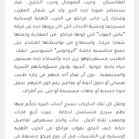
أفغانستان وحرب الصومال وحرب الخليج… صار
يستحضر صورة جده الذي ولد في شمال المغرب
وشارك إلى جانب فرانكو في الحرب الأهلية الإسبانية
مسترجعا وحشية الأحداث التي كان يرويها جده عن فرقة
“عاش الموت” التي كونها فرانكو من المغاربة وجعلها
شعارا مرعبا، واستطاع من بواسطتها القضاء على
جميع منافسيه خاصة “الروخوس” الشيوعيين…ليقف
الطبيب مستغرباوهو يرى جده وأصدقاء جده يعيشون
حياة عادية تزوجوا ، أنجبوا، يؤدون مسؤولياتهم الأسرية
والمجتمعية… دون أن يفكر أحد منهم في زيارة طبيب
نفساني أو تناول أدوية أو عقاقير رغم كون اكثرهم يحمل
ندوبا جسدية أو عاهات مستديمة أو حتى بتر أطراف…
وخلال كل تلك الذكريات تنسج أحداث كثيرة تحكّـم فيها
نظم سردي متسلسل لحكاية عبرت أربع قارات
وجمعت ثلاثة أجيال… بدأت والجد يستعرض تفاصيل
حياته كيف التحق بقوات فرانكو في الحرب الأهلية
الإسبانية في الثلاثينيات قبل أن يلزم فرنكو مشتغلا في