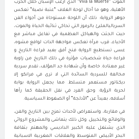
الموت “Viva la Muerte” الذي أرعب الإسبان خلال الحرب
الأهلية، وهو ما أحال لوحة الغلاف “عتبة نصية” تعكس
جوهر الرواية: ذلك أن اللوحة مستوحاة من أجواء الفن
السرياليالمليئ بالرموز التي تحاكي ثنائية الحياة والموت،
حيث الجثث والهياكل العظمية في تفاعل مباشر مع
الأحياء، قرب مرآة تعكس مواجهة الذات لواقع مشوه،
عسى تستطيع الرواية فتح أفق يعيد قراءة التاريخ و
قراءة حياة شخصيات مؤثرة في ذلك التاريخ من زاوية
غير معتادة. خاصة وأن شهادة جد المؤلف، تقدم سردية
مخالفة للسردية السائدة التي لا ترى في فرانكو إلا
ديكتاتور مستعمر متسلط. مما يجعل الرواية بوابة
لحرية الرؤية: وحق الفرد في نقل الحقيقة كما رآها
أسلافه، بعيداً عن “الأدلجة” أو الضغوط السياسية.
في مقاربة، واستعراض لأحداث تمزج بين التاريخ والفن،
والوقائع والتخييل. وكل ذلك يتماشى والمشروع الروائي
الذي يشتغل عليه الكبير الداديسي والمهتم بثقافة
البحر الأبيض المتوسط والعلاقات المغربية الاسبانية