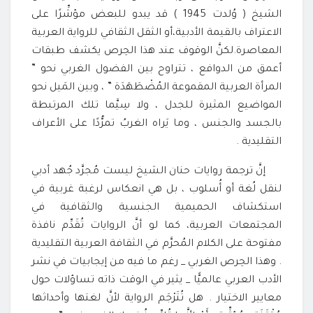
الشيخ ( وُلدت 1945 ) قد يبدو للبعض مؤشِّرًا على
الاعتراف بالقيمة الأدبية،أو الثقل الثقافي للرواية العربية
المعاصرة.لكنَّ الوقوف عند هذا الحِرص يكشف طبقات
أعمق من الدوافع ، تتراوح بين الفضول الغربي نحو ”
المرأة العربية المقموعة المُضْطَهَدَة ” ، وبين المَيل نحو
المواضيع المثيرة للجدل ، ولا سِيَّما تلك المرتبطة
بالجسد والجنس ، وما يَراه الغربُ تمرُّدًا على الأعراف
التقليدية .
إنَّ ترجمة روايات حنان الشيخ ليست مُجرَّد جُهد أدبي
لنقل لُغة أو أُسلوب ، بل هي انعكاس لرغبة غربية في
استكشاف الحميمية الجنسية والثقافية في
المجتمعات العربية، كما لو أنَّ الروايات تُقَدِّم نافذة
مفتوحة على الكلام المُحرَّم في الثقافة العربية التقليدية
. وهذا الحِرص الغربي _ رغم ما فيه من إيجابيات في نشر
الأدب العربي عالميًّا _ يثير في الوقت ذاته تساؤلات حول
معايير الاختيار . هل تُتَرْجَم الرواية لأنَّ لغتها وأحداثها