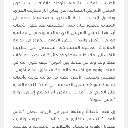
الطبيب المغربي يتابعها تتوطد علاقته بالسيد جون
الجندي الأمريكي المتقاعد الذي يعاني أثار متلازمة العراق،
ويتعلق الطبيب بابنة الجندي، ويصحبهما معه إلى
المغرب لحضور جنازة جده، ليكتشف بعد تطور الأحداث
أن هذا الجندي الأمريكي الذي يعالجه ويحلم أن يصاهره
هو في الأصل والده ، لتلقى الرواية بالقارئ في دوامة
العلاقات العائلية المتشابكة، استعصى على الطبيب
النفساني فك طلاسمها،وهو حائر كيف يحدد العلاقات
فيها وقد ولد من علاقة بين أخوين؟ كيف تكون أمه هي
عمته، وأبوه هو نفسه خاله، وكيف يكون ابواه أخوين…
ليعيش وتعيش الأسرة معه في دوامة غريبة وأحداث
لم يفك خيوطها سوى الصدمة التي أعادت للجدة القدرة
على الكلام، في أعداث لا يمكن أن تجتمع إلا في رواية
“عاش الموت”.
إن هذه الأحداث ومثلها كثير في الرواية تجعل “عاش
الموت” تسافر بالقارئ في متاهات الحروب وتقارب
قضايا الهوية والانتماء والعلاقات الإنسانية والعائلية،