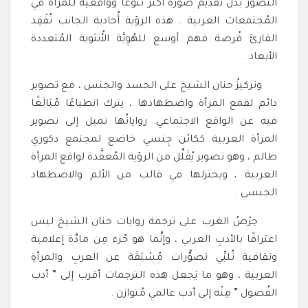
التصوُّر بدل تقديم صورة أكثر تنوُّعًا وواقعية للمرأة في
المُجتمعات العربية . هذه الرؤية أُحادية الجانب تُفْقِد
القارئَ فُرصة فهم أوسع للهُوِيَّة الأُنثوية المُتعددة
الأبعاد .
وتركيزُ حنان الشيخ على الجسد والجنس ، مع تصوير
دائم لقمع المرأة واضطهادها ، يترك انطباعًا مُبَالَغًا
فيه عن الواقع الاجتماعي. رواياتُها تميل إلى تصوير
المرأة العربية ككائن جِنسي خاضع لمجتمع ذكوري
ظالم ، وهو تصوير يُقَلِّل من الرؤية المُعقَّدة لواقع المرأة
العربية ، ويختزلها في قالب من الألم والاضطهاد
الجنسي .
حِرْصُ الغرب على ترجمة روايات حنان الشيخ ليس
اعترافًا بالأدبِ العربي ، وإنَّما هو جُزء مِن مادَّة إعلامية
وثقافية تُلبِّي تصوُّرات مُسْبَقَة عن العربِ والمرأةِ
العربية ، وهو ما يَجعل هذه الترجمات أقرب إلى ” أدب
الفُضول ” مِنْه إلى أدب عالمي مُتوازن .