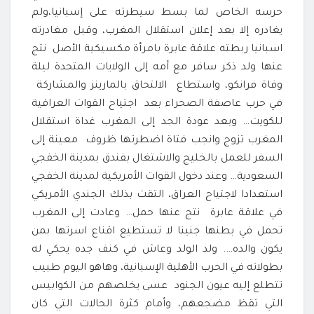
حرسه الخاص لما بسط سيطرته على إسبانيا،ولم
يغادره إلا بعد إعلان استقلال المغرب، وقبل مغادرته
اسبانيا ربطته علاقة عابرة بامرأة مكسيكية الأصل نتج
عنها ولد ذكر سافر مع أمه إلى الولايات المتحدة ليلة
وفاة فرانكو، واستطاع الالتحاق بالمارينز والمشاركة
في حرب عاصفة الصحراء بعد اجتياح القوات العراقية
للكويت… وبعد عودة الجد إلى المغرب غداة استقلال
المغرب تزوج وانجب فتاة اضطرتها ظروف معينة إلى
السفر للعمل بالخليج والاشتغال بفندق بمدينة الخفجي
السعودية… وعند دخول القوات الأمريكية لمدينة الخفجي
استعدادا لاجتياح العراق، التقت بذلك الجندي الأمريكي
في علاقة عابرة نتج عنها حمل… وعادت إلى المغرب
تحمل في بطنها جنينا لا تستطيع اقناع اسرتها بمن
يكون والده…. ولد الولد وعاش في كنف جده يحكي له
بطولاته في الحرب الأهلية الإسبانية، وهاهو اليوم طبيب
تتطلع إليه عيون الجنود عسى يخلصهم من الكوابيس
التي تقظ مضجعهم، وأمام كثرة الحالات التي كان