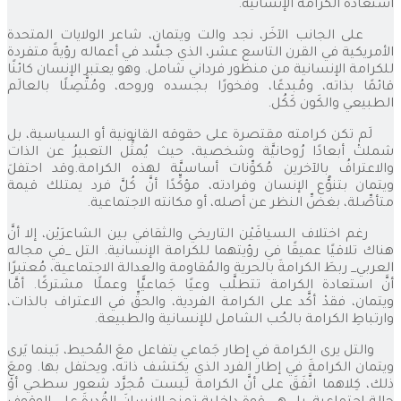
استعادة الكرامة الإنسانية.
على الجانب الآخَر، نجد والت ويتمان، شاعر الولايات المتحدة
الأمريكية في القرن التاسع عشر، الذي جسَّد في أعماله رؤيةً متفردة
للكرامة الإنسانية من منظور فرداني شامل. وهو يعتبر الإنسان كائنًا
قائمًا بذاته، ومُبدعًا، وفخورًا بجسده وروحه، ومُتَّصِلًا بالعالَم
الطبيعي والكَون كَكُل.
لَم تكن كرامته مقتصرة على حقوقه القانونية أو السياسية، بل
شملتْ أبعادًا رُوحانيَّة وشخصية، حيث يُمثِّل التعبيرُ عن الذات
والاعترافُ بالآخرين مُكوِّنات أساسيَّة لهذه الكرامة.وقد احتفلَ
ويتمان بتنوُّع الإنسان وفرادته، مؤكِّدًا أنَّ كُلَّ فرد يمتلك قيمة
متأصِّلة، بغضِّ النظر عن أصله، أو مكانته الاجتماعية.
رغم اختلاف السياقَيْن التاريخي والثقافي بين الشاعرَيْن، إلا أنَّ
هناك تلاقيًا عميقًا في رؤيتهما للكرامة الإنسانية. التل _في مجاله
العربي_ ربطَ الكرامةَ بالحرية والمُقاومة والعدالة الاجتماعية، مُعتبرًا
أنَّ استعادة الكرامة تتطلَّب وعيًا جَماعيًّا وعملًا مشتركًا. أمَّا
ويتمان، فقدْ أكَّد على الكرامة الفردية، والحقِّ في الاعتراف بالذات،
وارتباطِ الكرامة بالحُب الشامل للإنسانية والطبيعة.
والتل يرى الكرامة في إطار جَماعي يتفاعل معَ المُحيط، بَينما يَرى
ويتمان الكرامةَ في إطار الفرد الذي يكتشف ذاته، ويحتفل بها. ومعَ
ذلك، كِلاهما اتَّفَقَ على أنَّ الكرامة لَيست مُجرَّد شعور سطحي أوْ