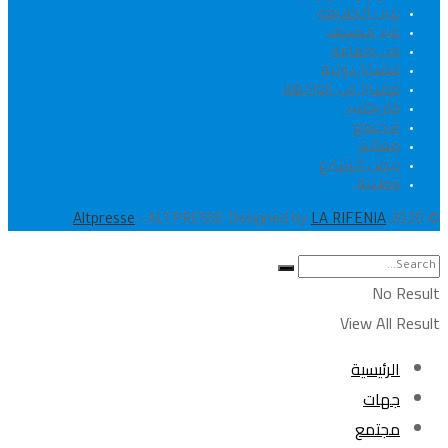
عين الحقيقة
غير مصنف
فن وثقافة
قضايا دولية
قضايا في الواجهة
كاريكاتير
مجتمع
معالم
نبض الشارع
وطنية
.
Altpresse
- ALTPRESSE Designed by
LA RIFENIA
© 2020
No Result
View All Result
الرئيسية
جهات
مجتمع