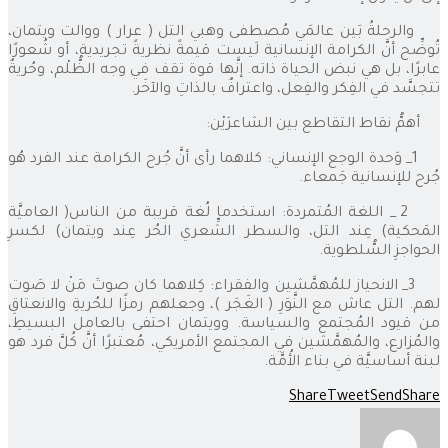
والرحلةُ بَين عالمَي مُصطفى وهبي التل ( عرار ) ووالت ويتمان،
تُوضِّح أنَّ الكرامة الإنسانية لَيست قيمةً نظريةً تجريدية، أو شُعورًا
عابرًا، بل هي نبض الحياة ذاته. إنَّها قوة تقف في وجه الظُّلْم، وحُريةٌ
تتجسَّد في الفِكر والفِعل، واعترافٌ بالذاتِ والآخَر.
أهمُّ نقاط التقاطع بين الشاعرَيْن:
1_ وَحدة الوجع الإنساني: كلاهما رأى أنَّ جُرح الكرامة عند الفرد هُو
جُرح للإنسانية جَمعاء.
2 _ اللغة المُتمردة: استخدما لُغة قريبة من الناس( العاميَّة
المَحكية) عِند التل، والسطر الشِّعري الحُر عِند ويتمان) لكسرِ
الحواجزِ السُّلطوية.
3_ الانحياز للمُهمَّشين والفقراء: كِلاهما كان صوتَ مَنْ لا صَوت
لهم. التل عاش مع النَّوَرِ ( الغَجَر )، وجعلهم رمزًا للحُريةِ والانعتاقِ
من قيود المُجتمع والسياسة. وويتمان احتفى بالعامل البسيطِ،
والمُزارع، والمُهمَّشين في المجتمع الأمريكي، مُعتبرًا أنَّ كُلَّ فرد هو
لبنة أساسيَّة في بناء الأُمَّة.
Share
Tweet
Send
Share