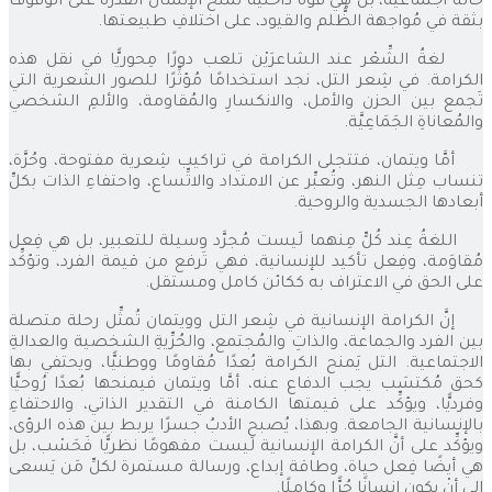
حالة اجتماعية، بل هي قوة داخلية تمنح الإنسانَ القُدرةَ على الوقوف
بثقة في مُواجهة الظُّلم والقيود، على اختلافِ طبيعتها.
لغةُ الشِّعْر عند الشاعرَيْن تلعب دورًا مِحوريًّا في نقل هذه
الكرامة. في شِعر التل، نجد استخدامًا مُؤثِّرًا للصور الشعرية التي
تَجمع بين الحزن والأمل، والانكسارِ والمُقاومة، والألمِ الشخصي
والمُعاناةِ الجَمَاعِيَّة.
أمَّا ويتمان، فتتجلى الكرامة في تراكيب شِعرية مفتوحة، وحُرَّة،
تنساب مِثل النهر، وتُعبِّر عن الامتداد والاتِّساع، واحتفاءِ الذات بكلِّ
أبعادها الجسدية والروحية.
اللغةُ عِند كُلٍّ مِنهما لَيست مُجرَّد وسيلة للتعبير، بل هي فِعل
مُقاوَمة، وفِعل تأكيد للإنسانية، فهي تَرفع من قيمة الفرد، وتؤكِّد
على الحق في الاعتراف به ككائن كامل ومستقل.
إنَّ الكرامة الإنسانية في شِعر التل وويتمان تُمثِّل رحلة متصلة
بين الفرد والجماعة، والذاتِ والمُجتمع، والحُرِّيةِ الشخصية والعدالةِ
الاجتماعية. التل يَمنح الكرامة بُعدًا مُقاومًا ووطنيًّا، ويحتفي بها
كحق مُكتسَب يجب الدفاع عنه، أمَّا ويتمان فيمنحها بُعدًا رُوحيًّا
وفرديًّا، ويؤكِّد على قيمتها الكامنة في التقدير الذاتي، والاحتفاءِ
بالإنسانية الجامعة. وبهذا، يُصبح الأدبُ جسرًا يربط بين هذه الرؤى،
ويؤكِّد على أنَّ الكرامة الإنسانية لَيست مفهومًا نظريًّا فَحَسْب، بل
هي أيضًا فِعل حياة، وطاقة إبداع، ورسالة مستمرة لكلِّ مَن يَسعى
إلى أنْ يكون إنسانًا حُرًّا وكاملًا.