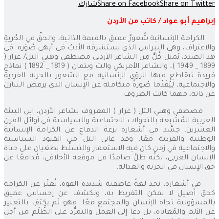
Share on Twitter
Share on Facebook
شارك
إبراهيم أبو عواد / كاتب من الأردن
الكرامة الإنسانية شُعورٌ عميق بالقيمة الذاتية، والحقِّ في الحُريةِ
والاعتراف، وهي النبراس الذي يستشرفه الأدبُ في أبهى صُوَره. في
هذ الصدد، يُمثِّل كُلٌّ مِن الشاعر الأردني مصطفى وهبي التل/ عرار (
1899 _ 1949 )، والشاعر الأمريكي والت ويتمان ( 1819 _ 1892 ) نماذج
فريدة تتقاطع فيها الرؤى الإنسانية مع الشعور بالحرية الفردية
والاجتماعية، لِيُقَدِّما صُورةً متكاملة عن الإنسان الذي يرفض التنازلَ
عن ذاته، مهما كانت الظروف.
مصطفى وهبي التل ( عرار ) المعروف بشاعر الأردن، ابن البيئة
العربية المُشْبعة بالتحولات الاجتماعية والسياسية في أوائل القرن
العشرين، جسَّد في أشعاره نزعة الدفاع عن الكرامة الإنسانية
الوطنية والفردية معًا. وقد عانى التل من القيود السياسية
والاجتماعية في زمن كان فيه الاستعمار والتسلُّط يطغيان على حياة
الإنسان العربي، لكنَّه ظلَّ صامدًا في موقفه الأخلاقي، مُدافعًا عن
حق الإنسان في الحرية والعدالة.
في أشعاره، نجد لغةً عاطفية شديدة القوة، تُعبِّر عن الكرامة
كحق أصيل لا يمكن التفريط به، وتكشف عن إحساس عميق
بالمسؤولية تجاه الإنسانِ والمجتمع معًا. فهو لَم يكتفِ بالتعبير
عن الألم والمُعاناة، بل دعا إلى العمل والتمرُّد على الظُّلْم من أجل