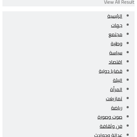
View All Result
الرئيسية
جهات
مجتمع
وطنية
سياسة
اقتصاد
قضايا دولية
البيئة
المرأة
تمازيغت
رياضة
صوت وصورة
فن وثقافة
عدالة وحوادث