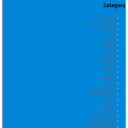
Category
24 ساعة
أسماء ووجوه
إصدارات
اراء
اشهار
اقتصاد
البيئة
المرأة
تمازيغت
جامعة
جهات
حــــوارات
حوادث
خارج الحدود
خلف المشهد
رياضة
سياسة
صحة
صوت وصورة
عدالة وحوادث
علوم وتكنولوجيا