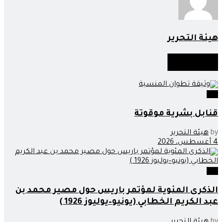
هيئة التحرير
أخبار
مماثلة
اراء
قنابل بشرية موقوتة
by
هيئة التحرير
4 أغسطس، 2026
اراء
الذكرى المئوية لمؤتمر باريس حول مصير محمد بن
عبد الكريم الخطابي (يونيو–يوليوز 1926 )
by
هيئة التحرير