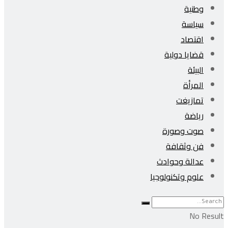
وطنية
سياسة
اقتصاد
قضايا دولية
البيئة
المرأة
تمازيغت
رياضة
صوت وصورة
فن وثقافة
عدالة وحوادث
علوم وتكنولوجيا
No Result