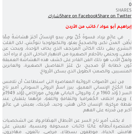
0
SHARES
Share on Twitter
Share on Facebook
شارك
إبراهيم أبو عواد / كاتب من الأردن
في عالَمٍ يزداد قسوةً كُلَّ يوم، يبدو الإنسانُ أكثرَ هَشاشةً مِمَّا
يَظُن. المدنُ تكبر، والضجيجُ يعلو، والتكنولوجيا تتوحَّش، لكن القلبَ
البشري يبقى ذلك الكائن المرتجف الذي يخاف الوَحدةَ، ويبحث عن
معنى، ويحتمي بالأحلام الصغيرة من الانهيار الداخلي الذي لا يراه أحد.
ولعلَّ الأدب هو ذلك الفن القادر على كشف هذه الهشاشة العميقة
دُون خَطابة أوْ ضجيج، بلْ عَبْرَ التفاصيل الصغيرة، والعابرين
المنسيين، والصمتِ الطويل الذي يسكن الأرواحَ.
مِن بَين الأصوات الروائية المعاصرة التي استطاعتْ أن تلامس
هذا الجُرْحَ الإنساني العميق، يبرز اسمُ الروائي السوداني أمير تاج
السر ( وُلد 1960 م )، والروائي الياباني هاروكي موراكامي (وُلد 1949م
). ورغم اختلاف الجُغرافيا والثقافةِ واللغةِ، فإنَّهما يلتقيان عند
نقطة مركزية: الإنسان كائن هَش، وحيد، مُرتبك، يعيش في عالَمٍ
أكبر مِن قُدرته على الفهم.
لا يكتب أمير تاج السر عن الأبطال العِظَام،ولا عن الشخصيات
المنتصرة.أبطالُه غالبًا كائنات مسحوقة ومنسية، تعيش على
هامش الحياة، موظفون بسطاء، مرضى، بائعون، مهاجرون،