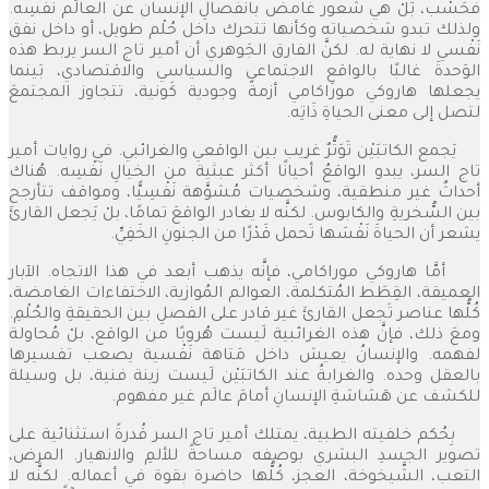
فَحَسْب، بَلْ هي شُعور غامض بانفصالِ الإنسان عن العالَم نَفْسِه.
ولذلك تبدو شخصياته وكأنها تتحرك داخل حُلْم طويل، أو داخل نفق
نَفْسي لا نهاية له. لكنَّ الفارق الجَوهري أن أمير تاج السر يربط هذه
الوَحدةَ غالبًا بالواقعِ الاجتماعي والسياسي والاقتصادي، بَينما
يجعلها هاروكي موراكامي أزمةً وجودية كَونية، تتجاوز المجتمعَ
لتصل إلى معنى الحياةِ ذَاتِه.
يَجمع الكاتبَيْن تَوَتُّرٌ غريب بين الواقعي والغرائبي. في روايات أمير
تاج السر، يبدو الواقعُ أحيانًا أكثر عبثية من الخيالِ نَفْسِه. هُناك
أحداثٌ غير منطقية، وشخصيات مُشوَّهة نَفْسِيًّا، ومواقف تتأرجح
بين السُّخريةِ والكابوس. لكنَّه لا يغادر الواقعَ تمامًا، بلْ يَجعل القارئَ
يشعر أن الحياةَ نَفْسَها تَحمل قَدْرًا من الجنونِ الخَفِيِّ.
أمَّا هاروكي موراكامي، فإنَّه يذهب أبعد في هذا الاتجاه. الآبار
العميقة، القِطَط المُتكلمة، العوالم المُوازية، الاختفاءات الغامضة،
كُلُّها عناصر تَجعل القارئَ غير قادر على الفصلِ بين الحقيقةِ والحُلْمِ.
ومعَ ذلك، فإنَّ هذه الغرائبية لَيست هُروبًا من الواقع، بلْ مُحاولة
لفهمه. والإنسانُ يعيش داخل مَتاهة نَفْسية يصعب تفسيرها
بالعقل وحده. والغرابةُ عند الكاتبَيْن لَيست زينة فنية، بل وسيلة
للكشف عن هَشاشةِ الإنسانِ أمامَ عالَم غير مفهوم.
بِحُكم خلفيته الطبية، يمتلك أمير تاج السر قُدرةً استثنائية على
تصوير الجسدِ البشري بوصفه مساحةً للألمِ والانهيار. المرض،
التعب، الشَّيخوخة، العجز، كُلُّها حاضرة بقوة في أعماله. لكنَّه لا