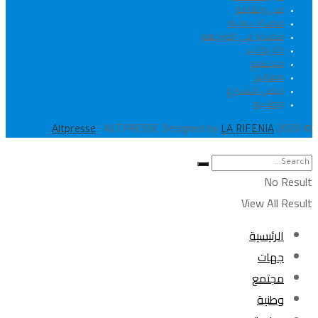
فن وثقافة
قضايا دولية
قضايا في الواجهة
كاريكاتير
مجتمع
معالم
نبض الشارع
وطنية
.
Altpresse
- ALTPRESSE Designed by
LA RIFENIA
© 2020
No Result
View All Result
الرئيسية
جهات
مجتمع
وطنية