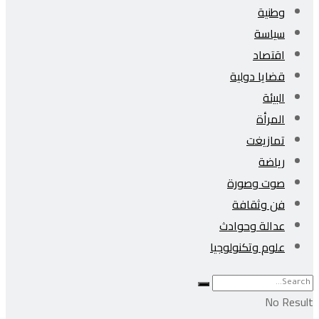
وطنية
سياسة
اقتصاد
قضايا دولية
البيئة
المرأة
تمازيغت
رياضة
صوت وصورة
فن وثقافة
عدالة وحوادث
علوم وتكنولوجيا
No Result