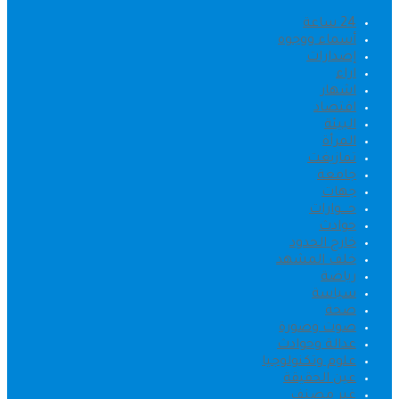
24 ساعة
أسماء ووجوه
إصدارات
اراء
اشهار
اقتصاد
البيئة
المرأة
تمازيغت
جامعة
جهات
حــــوارات
حوادث
خارج الحدود
خلف المشهد
رياضة
سياسة
صحة
صوت وصورة
عدالة وحوادث
علوم وتكنولوجيا
عين الحقيقة
غير مصنف