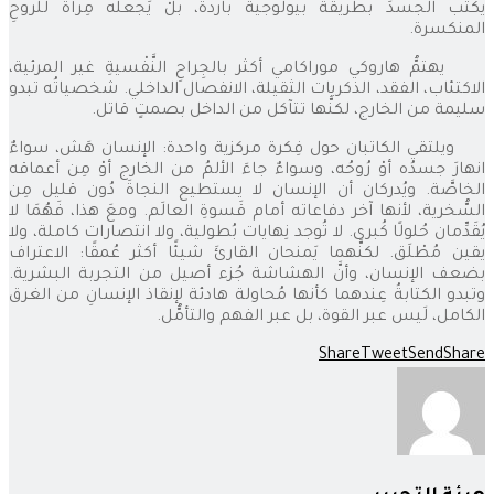
يكتب الجسدَ بطريقة بيولوجية باردة، بلْ يَجعله مِرآةً للروحِ
المنكسرة.
يهتمُّ هاروكي موراكامي أكثر بالجِراحِ النَّفْسيةِ غير المرئية،
الاكتئاب، الفقد، الذكريات الثقيلة، الانفصال الداخلي. شخصياتُه تبدو
سليمة من الخارج، لكنَّها تتآكل من الداخل بصمتٍ قاتل.
ويلتقي الكاتبان حول فِكرة مركزية واحدة: الإنسان هَش، سواءٌ
انهارَ جسدُه أوْ رُوحُه، وسواءٌ جاءَ الألمُ من الخارج أوْ مِن أعماقه
الخاصَّة. ويُدركان أن الإنسان لا يستطيع النجاةَ دُون قليل مِن
السُّخرية، لأنها آخر دفاعاته أمام قَسوةِ العالَم. ومعَ هذا، فَهُمَا لا
يُقَدِّمان حُلولًا كُبرى. لا تُوجد نِهايات بُطولية، ولا انتصارات كاملة، ولا
يقين مُطْلَق. لكنَّهما يَمنحان القارئَ شيئًا أكثر عُمقًا: الاعتراف
بضعف الإنسان، وأنَّ الهشاشة جُزء أصيل من التجربة البشرية.
وتبدو الكتابةُ عِندهما كأنها مُحاولة هادئة لإنقاذ الإنسانِ من الغرق
الكامل، لَيس عبر القوة، بل عبر الفهم والتأمُّل.
Share
Tweet
Send
Share