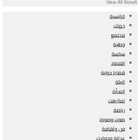
View All Result
الرئيسية
جهات
مجتمع
وطنية
سياسة
اقتصاد
قضايا دولية
البيئة
المرأة
تمازيغت
رياضة
صوت وصورة
فن وثقافة
عدالة وحوادث