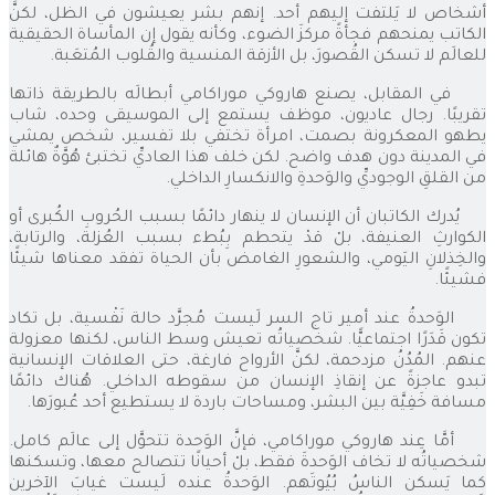
أشخاص لا يَلتفت إليهم أحد. إنهم بشر يعيشون في الظل، لكنَّ
الكاتب يمنحهم فجأةً مركزَ الضوء، وكأنه يقول إن المأساة الحقيقية
للعالَم لا تسكن القُصورَ، بل الأزقة المنسية والقُلوب المُتعَبة.
في المقابل، يصنع هاروكي موراكامي أبطالَه بالطريقة ذاتها
تقريبًا. رجال عاديون، موظف يستمع إلى الموسيقى وحده، شاب
يطهو المعكرونة بصمت، امرأة تختفي بلا تفسير، شخص يمشي
في المدينة دون هدف واضح. لكن خلف هذا العاديِّ تختبئ هُوَّةٌ هائلة
من القلقِ الوجوديِّ والوَحدةِ والانكسارِ الداخلي.
يُدرك الكاتبان أن الإنسان لا ينهار دائمًا بسبب الحُروبِ الكُبرى أو
الكوارثِ العنيفة، بلْ قدْ يتحطم بِبُطء بسبب العُزلة، والرتابة،
والخِذلانِ اليَومي، والشعورِ الغامض بأن الحياة تفقد معناها شيئًا
فشيئًا.
الوَحدةُ عند أمير تاج السر لَيست مُجرَّد حالة نَفْسية، بل تكاد
تكون قَدَرًا اجتماعيًّا. شخصياتُه تعيش وسط الناس، لكنها معزولة
عنهم. المُدُنُ مزدحمة، لكنَّ الأرواح فارغة، حتى العلاقات الإنسانية
تبدو عاجزةً عن إنقاذِ الإنسان من سقوطه الداخلي. هُناك دائمًا
مسافة خَفِيَّة بين البشر، ومساحات باردة لا يستطيع أحد عُبورَها.
أمَّا عِند هاروكي موراكامي، فإنَّ الوَحدة تتحوَّل إلى عالَم كامل.
شخصياتُه لا تخاف الوَحدةَ فقط، بلْ أحيانًا تتصالح معها، وتسكنها
كما يَسكن الناسُ بُيُوتَهم. الوَحدةُ عنده لَيست غيابَ الآخرين