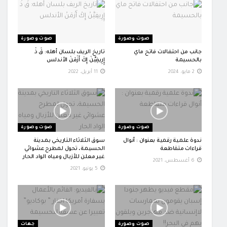
صوت وصورة
صوت وصورة
جانب من احتفالات فاتح ماي
تاريخ الريف بلسان أهله: قَ ذْ
بالحسيمة
إِِرِيفِيَّنْ إِكْ أَزْمَنْ الأندلس
2 مايو، 2024
11 أبريل، 2022
صوت وصورة
صوت وصورة
ندوة علمية رقمية بعنوان : أنوال
سوق الثلاثاء التاريخي بمدينة
قراءات متقاطعة
الحسيمة، تحول لمطرح عشوائي
غير معلن للأزبال ومياه الواد الحار
6 أغسطس، 2021
5 يونيو، 2021
صوت وصورة
جهات