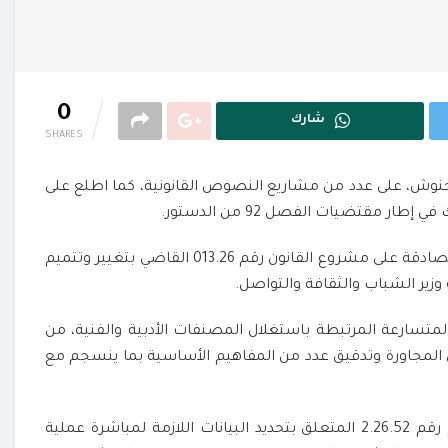
0
شارك
SHARES
نوش، على عدد من مشاريع النصوص القانونية، كما اطلع على
 مقتضيات الفصل 92 من الدستور.
وأوضح بلاغ لرئاسة الحكومة، أن المجلس استهل أشغاله بالمصادقة على مشروع القانون رقم 013.26 القاضي بتغيير وتتميم
وزير الشباب والثقافة والتواصل.
المتسارعة المرتبطة باستغلال المصنفات الأدبية والفنية، من
وق المجاورة وتدقيق عدد من المفاهيم الأساسية بما ينسجم مع
وأضاف البلاغ أن المجلس صادق أيضا على مشروع المرسوم رقم 2.26.52 المتعلق بتحديد البيانات اللازمة لمباشرة عملية