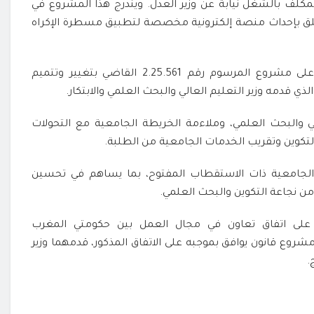
المكلف بالشغل نيابة عن وزير العدل. ويندرج هذا المشروع في
تعلق بإحداث منصة إلكترونية مخصصة لتطبيق مسطرة الإكراه
وفي قطاع التعليم العالي، أفاد البلاغ بأن المجلس صادق على مشروع المرسوم رقم 2.25.561 القاضي بتغيير وتتميم
 قدمه وزير التعليم العالي والبحث العلمي والابتكار.
 والبحث العلمي، وملاءمة الخريطة الجامعية مع التحولات
لتكوين وتقريب الخدمات الجامعية من الطلبة.
لجامعية ذات الاستقطاب المفتوح، بما يساهم في تحسين
 من نجاعة التكوين والبحث العلمي.
 على اتفاق تعاون في مجال العمل بين حكومتي المغرب
قع بواغادوغو في 10 دجنبر 2025، إلى جانب مشروع قانون يوافق بموجبه على الاتفاق المذكور، قدمهما وزير
.