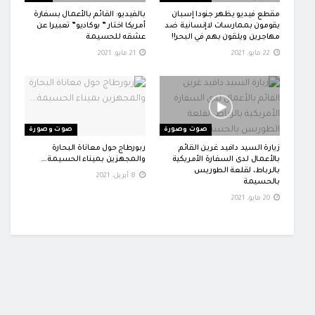
مقطع فيديو يظهر جنودا إسبان
بالفيديو: القائم بالأعمال بسفارة
يقومون بممارسات لاإنسانية ضد
أمريكا اختار ” بوكاديو” تعبيرا عن
مهاجرين ويلقون بهم في البحر!!
عشقه للحسيمة
22 مايو، 2021
21 مايو، 2021
صوت وصورة
صوت وصورة
زيارة السيد دافيد غرين القائم
ربورطاج حول معاناة البحارة
بالأعمال لدى السفارة الأمريكية
والمجهزين بميناء الحسيمة….
بالرباط، لقلعة الطوريس
8 أبريل، 2021
بالحسيمة
20 مايو، 2021