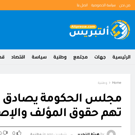
من نحن
سياسة الخصوصية
اتصل بنا
الرئيسية
جهات
مجتمع
وطنية
سياسة
اقتصاد
قضا
Home
وطنية
مجلس الحكومة يصادق ع
تهم حقوق المؤلف والإص
0
0
in
by
هيئة التحرير
شهرين ago
وطنية