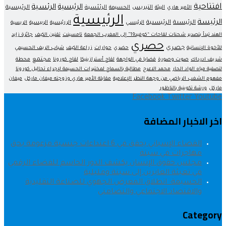
افتتاحية
الرئبسية
الرئسية
التبريس
الرئئسية
الرئيبسية
الأمير هاري
البيئة
الحسيمة
الرئيسية
الرئيسة
الرئيسىة
الرئيسىية
الرئيسي
الررئيسية
الرىيسية
الريسية
الهند تبدأ بتصدير شحنات لقاحات “كوفيد19” إلى المغرب الجمعة
تامسينت
تقنين الكيف
جائزة زايد
حصري
جصري
للأخوة الإنسانية
حضري
حوارات
زراعة الكيف
شباب الريف الحسيمي
مجتمع
شريف ادرداك
صوت وصورة
قضايا في الواجهة
لقاح أسترازينيكا
لقاح كورونا
محطة
لتصفية مياه الواد الحار
محمد الاعرج
مطالبة بالسماح لمختبرات الحسيمة لإجراء تحاليل كورونا
مفهوم الشغب الرياضي من وجهة النظر الإعلامية
مقابلة الأمير هاري وزوجته ميغان ماركل
ميغان
ماركل
ورشة تكوينية بالناظور
Facebook
Twitter
Youtube
اخر الاخبار المضافة
القضاء الإسباني يحقق في 6 اعتداءات جنسية مزعومة بحق
مهاجرات في سبتة
مجلس حقوق الإنسان يكشف الدور الحاسم للفضاء الرقمي
في تعبئة العابرين إلى سبتة ومليلية
الحسيمة: انطلاق المعرض الجهوي للصناعة التقليدية
والاقتصاد الاجتماعي والتضامني
Category