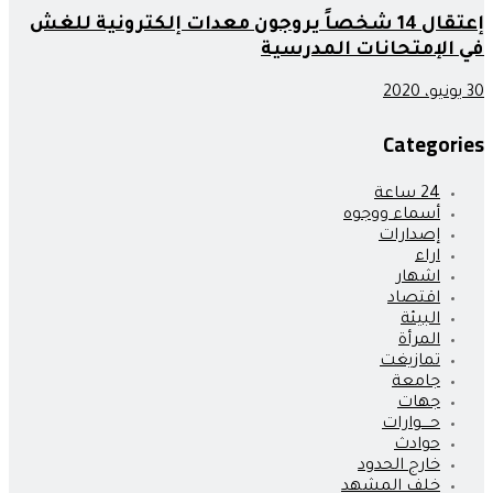
إعتقال 14 شخصاً يروجون معدات إلكترونية للغش
في الإمتحانات المدرسية
30 يونيو، 2020
Categories
24 ساعة
أسماء ووجوه
إصدارات
اراء
اشهار
اقتصاد
البيئة
المرأة
تمازيغت
جامعة
جهات
حــــوارات
حوادث
خارج الحدود
خلف المشهد