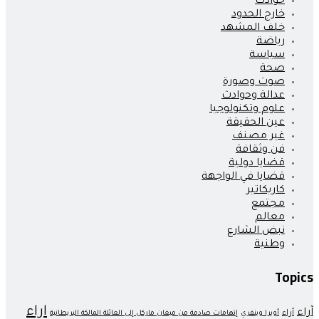
حوادث
خارج الحدود
خلف المشهد
رياضة
سياسة
صحة
صوت وصورة
عدالة وحوادث
علوم وتكنولوجيا
عين الحقيقة
غير مصنف
فن وثقافة
قضايا دولية
قضايا في الواجهة
كاريكاتير
مجتمع
معالم
نبض الشارع
وطنية
Topics
اراء
آراء
أراء
أوبرا وينفري
إتهامات صادمة من ميغان ماركل إلى العائلة المالكة البريطانية