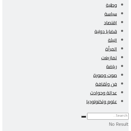
وطنية
سياسة
اقتصاد
قضايا دولية
البيئة
المرأة
تمازيغت
رياضة
صوت وصورة
فن وثقافة
عدالة وحوادث
علوم وتكنولوجيا
No Result