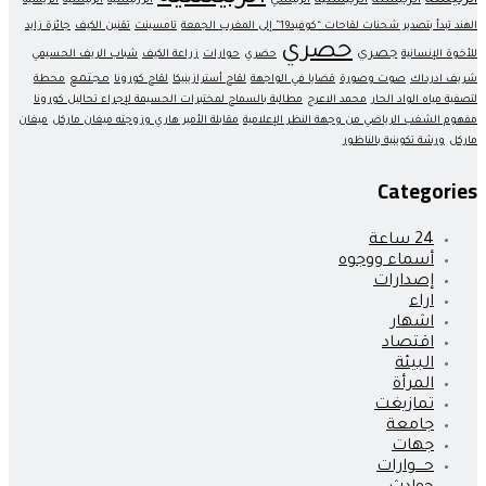
الرئيسة
الرئيسىة
الرئيسىية
الرئيسي
الررئيسية
الرىيسية
الريسية
الهند تبدأ بتصدير شحنات لقاحات “كوفيد19” إلى المغرب الجمعة
تامسينت
تقنين الكيف
جائزة زايد
حصري
جصري
للأخوة الإنسانية
حضري
حوارات
زراعة الكيف
شباب الريف الحسيمي
مجتمع
شريف ادرداك
صوت وصورة
قضايا في الواجهة
لقاح أسترازينيكا
لقاح كورونا
محطة
لتصفية مياه الواد الحار
محمد الاعرج
مطالبة بالسماح لمختبرات الحسيمة لإجراء تحاليل كورونا
مفهوم الشغب الرياضي من وجهة النظر الإعلامية
مقابلة الأمير هاري وزوجته ميغان ماركل
ميغان
ماركل
ورشة تكوينية بالناظور
Categories
24 ساعة
أسماء ووجوه
إصدارات
اراء
اشهار
اقتصاد
البيئة
المرأة
تمازيغت
جامعة
جهات
حــــوارات