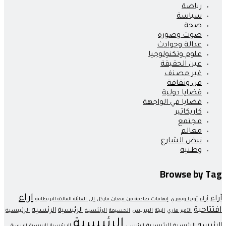
رياضة
سياسة
صحة
صوت وصورة
عدالة وحوادث
علوم وتكنولوجيا
عين الحقيقة
غير مصنف
فن وثقافة
قضايا دولية
قضايا في الواجهة
كاريكاتير
مجتمع
معالم
نبض الشارع
وطنية
Browse by Tag
اراء
آراء
أراء
أوبرا وينفري
إتهامات صادمة من ميغان ماركل إلى العائلة المالكة البريطانية
افتتاحية
الرئبسية
الرئسية
التبريس
الرئئسية
الرئيبسية
الأمير هاري
البيئة
الحسيمة
الرئيسية