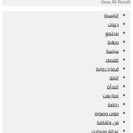
View All Result
الرئيسية
جهات
مجتمع
وطنية
سياسة
اقتصاد
قضايا دولية
البيئة
المرأة
تمازيغت
رياضة
صوت وصورة
فن وثقافة
عدالة وحوادث