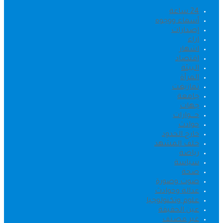
24 ساعة
أسماء ووجوه
إصدارات
اراء
اشهار
اقتصاد
البيئة
المرأة
تمازيغت
جامعة
جهات
حــــوارات
حوادث
خارج الحدود
خلف المشهد
رياضة
سياسة
صحة
صوت وصورة
عدالة وحوادث
علوم وتكنولوجيا
عين الحقيقة
غير مصنف