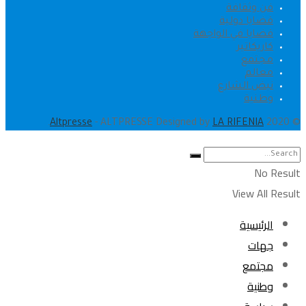
فن وثقافة
قضايا دولية
قضايا في الواجهة
كاريكاتير
مجتمع
معالم
نبض الشارع
وطنية
.
Altpresse
- ALTPRESSE Designed by
LA RIFENIA
© 2020
No Result
View All Result
الرئيسية
جهات
مجتمع
وطنية