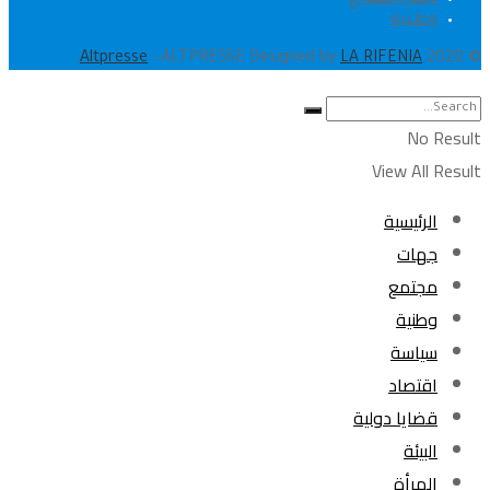
وطنية
.
Altpresse
- ALTPRESSE Designed by
LA RIFENIA
© 2020
No Result
View All Result
الرئيسية
جهات
مجتمع
وطنية
سياسة
اقتصاد
قضايا دولية
البيئة
المرأة