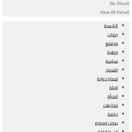
No Result
View All Result
الرئيسية
جهات
مجتمع
وطنية
سياسة
اقتصاد
قضايا دولية
البيئة
المرأة
تمازيغت
رياضة
صوت وصورة
فن وثقافة