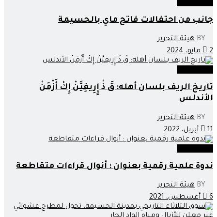
صوت وصورة
جانب من احتفالات فاتح ماي بالحسيمة
BY
هيئة التحرير
2 مايو، 2024
صوت وصورة
تاريخ الريف بلسان أهله: قَ ذْ إِِرِيفِيَّنْ إِكْ أَزْمَنْ
الأندلس
BY
هيئة التحرير
11 أبريل، 2022
صوت وصورة
ندوة علمية رقمية بعنوان : أنوال قراءات متقاطعة
BY
هيئة التحرير
6 أغسطس، 2021