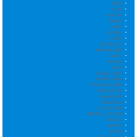
البيئة
المرأة
تمازيغت
جامعة
جهات
حــــوارات
حوادث
خارج الحدود
خلف المشهد
رياضة
سياسة
صحة
صوت وصورة
عدالة وحوادث
علوم وتكنولوجيا
عين الحقيقة
غير مصنف
فن وثقافة
قضايا دولية
قضايا في الواجهة
كاريكاتير
مجتمع
معالم
نبض الشارع