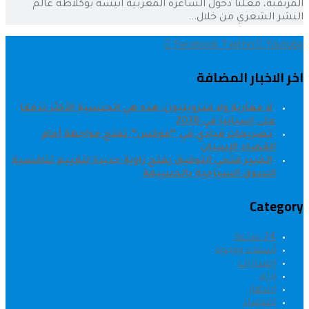
المرتقبة، معلنا دخول الشاعرة المغربية أنيسة بوكلاطة عالم
النشر الشعري من خلال...
Facebook
Twitter
Youtube
اخر الاخبار المضافة
لا مغاربة ولا فنزويليون: هذه هي الجنسية الأكثر تدفقا
على إسبانيا في 2026
تصريحات قيادي في “فوكس” تفتح مواجهة أمام
القضاء الإسبان
الخبير فتحي التوفيق يفتح زاوية جديدة لتقييم تنافسية
السوق السياحية بالحسيمة
Category
24 ساعة
أسماء ووجوه
إصدارات
اراء
اشهار
اقتصاد