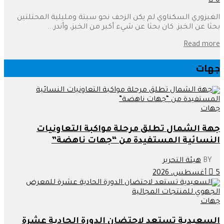
0
الغبزوري السكناوي لم يكن الزحف نحو سبتة ومليلية المحتلتين
بحثا عن الخبز. كان بحثا عن شيء أكبر من الخبز، وأندر...
Read more
جهات
جهات
جهة الشمال تطلق مرحلة مواكبة التعاونيات
النسائية المستفيدة من “جهات ناهضة”
BY
هيئة التحرير
5 أغسطس، 2026
جهات
السعيدية تستعد لاحتضان الدورة الحادية عشرة