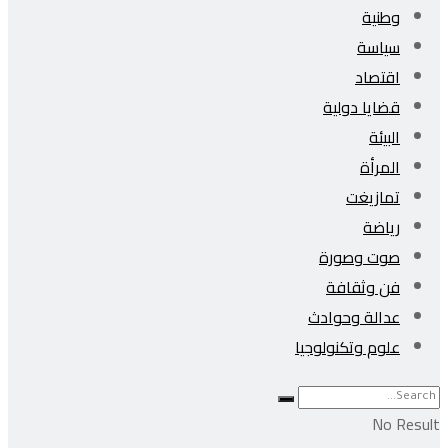
وطنية
سياسة
اقتصاد
قضايا دولية
البيئة
المرأة
تمازيغت
رياضة
صوت وصورة
فن وثقافة
عدالة وحوادث
علوم وتكنولوجيا
No Result