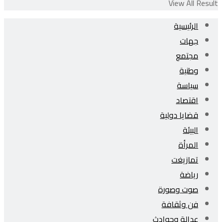
View All Result
الرئيسية
جهات
مجتمع
وطنية
سياسة
اقتصاد
قضايا دولية
البيئة
المرأة
تمازيغت
رياضة
صوت وصورة
فن وثقافة
عدالة وحوادث