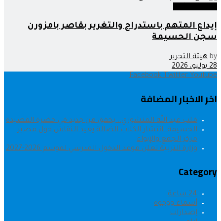
عدالة وحوادث
إيداع المتهم باستدراج والتغرير بقاصر بامزورن
سجن الحسيمة
by
هيئة التحرير
28 يوليو، 2026
Facebook
Twitter
Youtube
اخر الاخبار المضافة
قلب عبد الله المنشوري.. يخفق من جديد في حضرة القصيدة
الحسيمة: انتشار الكلاب الضالة يعيد النقاش حول مصير
مركز الجمع والإيواء
وزارة التربية تعلن موعد الدخول المدرسي لموسم 2026-2027
Category
24 ساعة
أسماء ووجوه
إصدارات