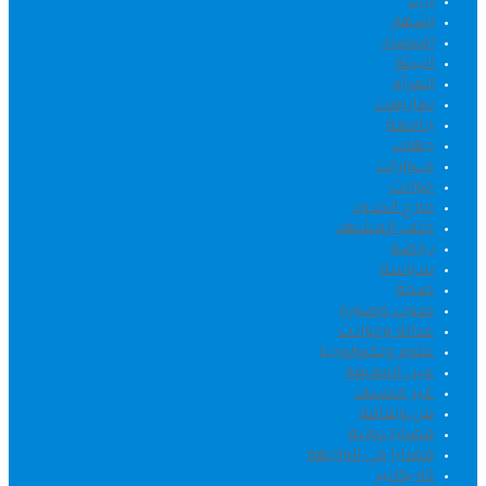
اراء
اشهار
اقتصاد
البيئة
المرأة
تمازيغت
جامعة
جهات
حــــوارات
حوادث
خارج الحدود
خلف المشهد
رياضة
سياسة
صحة
صوت وصورة
عدالة وحوادث
علوم وتكنولوجيا
عين الحقيقة
غير مصنف
فن وثقافة
قضايا دولية
قضايا في الواجهة
كاريكاتير