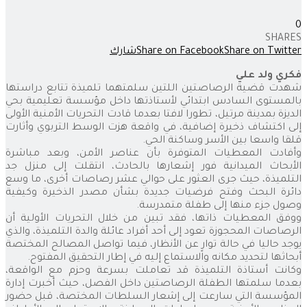
0
SHARES
Share on Twitter
Share on Facebook
شارك
فكري ولد علي
شهدت قضية الرصاصتين اللتين سلمتهما تلميذة تتابع دراستها
بالمستوى السادس ابتدائي لأستاذتها داخل مؤسسة تعليمية بحي
الديزة بمدينة مرتيل، تطورا لافتا بعدما قادت التحريات الأمنية الأولى
إلى اكتشاف ذخيرة إضافية، في واقعة هزت الوسط التربوي وأثارت
قلقا واسعا بين الأسر وساكنة الحي.
وأفادت المعطيات المتوفرة بأن عناصر الأمن، وبعد مباشرة
الأبحاث الميدانية فور إشعارها بالحادث، انتقلت إلى منزل جد
التلميذة، حيث جرى العثور على حوالي عشر رصاصات أخرى، ما وسع
دائرة البحث وفتح فرضيات جديدة بشأن مصدر الذخيرة وكيفية
وصول جزء منها إلى طفلة متمدرسة.
ووفق المعطيات ذاتها، فقد تبين من خلال التحريات الأولية أن
الرصاصات المحجوزة تعود إلى أحد أفراد عائلة والدة التلميذة، والذي
يوجد حاليا في حالة توارٍ عن الأنظار، فيما تواصل المصالح المختصة
أبحاثها لتحديد مكانه والاستماع إليه في إطار التحقيق المفتوح.
وكانت أستاذة التلميذة قد تعاملت بسرعة وحزم مع الواقعة،
بعدما سلمتها الطفلة الرصاصتين داخل الفصل، حيث أخبرت إدارة
المؤسسة التي سارعت إلى إشعار السلطات المختصة، قبل حضور