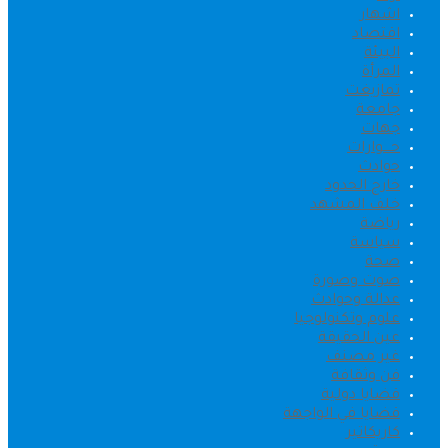
اشهار
اقتصاد
البيئة
المرأة
تمازيغت
جامعة
جهات
حــــوارات
حوادث
خارج الحدود
خلف المشهد
رياضة
سياسة
صحة
صوت وصورة
عدالة وحوادث
علوم وتكنولوجيا
عين الحقيقة
غير مصنف
فن وثقافة
قضايا دولية
قضايا في الواجهة
كاريكاتير