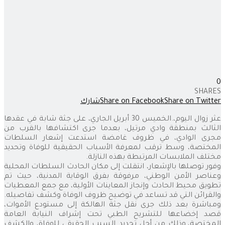
0
SHARES
Share on Twitter
Share on Facebook
شارك
عثر زوال اليوم،.الخميس 30 أبريل الجاري، على جثة شابة في عقدها
الثالث بمنطقة وادي مرتيل، بعدما جرى اكتشافها بالقرب من
مجرى الوادي، في ظروف غامضة استدعت إشعار السلطات
المختصة، وسط ترقب لمعرفة الأسباب الحقيقية للوفاة وتحديد
مختلف الملابسات المرتبطة بهذه النازلة.
وفور توصلها بالإشعار، انتقلت إلى مكان الحادث السلطات المحلية
وعناصر الأمن الوطني، مرفوقة بفرق الوقاية المدنية، حيث تم
تطويق محيط الحادث وإنجاز المعاينات الأولية، مع جمع المعطيات
والقرائن التي قد تساعد في توضيح ظروف الوفاة وكشف تفاصيله.
ومباشرة بعد ذلك جرى نقل جثة الهالكة إلى مستودع الأموات،
قصد إخضاعها للتشريح الطبي تحت إشراف النيابة العامة
المختصة،.وذلك من أجل تحديد السبب الحقيقي للوفاة، والكشف