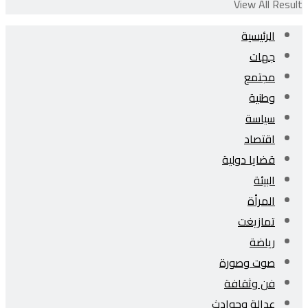
View All Result
الرئيسية
جهات
مجتمع
وطنية
سياسة
اقتصاد
قضايا دولية
البيئة
المرأة
تمازيغت
رياضة
صوت وصورة
فن وثقافة
عدالة وحوادث