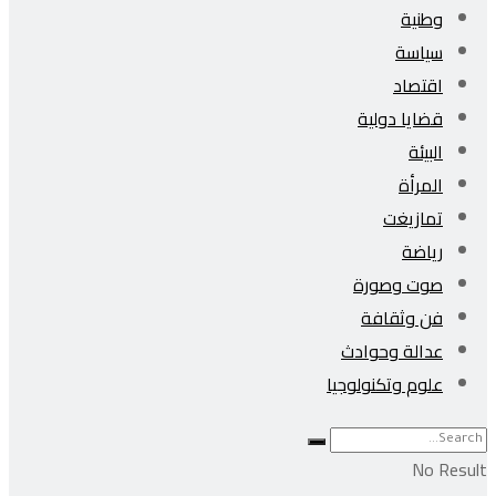
وطنية
سياسة
اقتصاد
قضايا دولية
البيئة
المرأة
تمازيغت
رياضة
صوت وصورة
فن وثقافة
عدالة وحوادث
علوم وتكنولوجيا
No Result