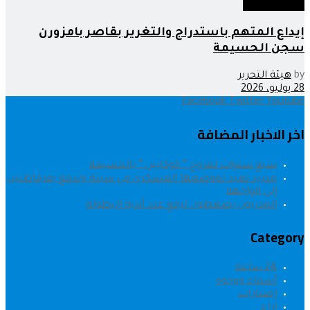
عدالة وحوادث
إيداع المتهم باستدراج والتغرير بقاصر بامزورن
سجن الحسيمة
by
هيئة التحرير
28 يوليو، 2026
Facebook
Twitter
Youtube
اخر الاخبار المضافة
سبع سنوات لمروج ” كوكايين ” بالحسيمة
مدريد تعيد تموضعها العسكري في سبتة وتدفع بفرقاطتين
إلى الواجهة
المدربون يضغطون لرفع عدد أندية البطولة
Category
24 ساعة
أسماء ووجوه
إصدارات
اراء