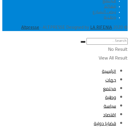
مجتمع
معالم
نبض الشارع
وطنية
.
Altpresse
- ALTPRESSE Designed by
LA RIFENIA
© 2020
No Result
View All Result
الرئيسية
جهات
مجتمع
وطنية
سياسة
اقتصاد
قضايا دولية