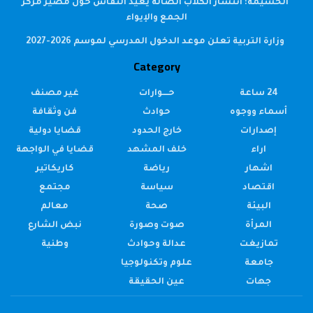
الحسيمة: انتشار الكلاب الضالة يعيد النقاش حول مصير مركز
الجمع والإيواء
وزارة التربية تعلن موعد الدخول المدرسي لموسم 2026-2027
Category
24 ساعة
حــــوارات
غير مصنف
أسماء ووجوه
حوادث
فن وثقافة
إصدارات
خارج الحدود
قضايا دولية
اراء
خلف المشهد
قضايا في الواجهة
اشهار
رياضة
كاريكاتير
اقتصاد
سياسة
مجتمع
البيئة
صحة
معالم
المرأة
صوت وصورة
نبض الشارع
تمازيغت
عدالة وحوادث
وطنية
جامعة
علوم وتكنولوجيا
جهات
عين الحقيقة