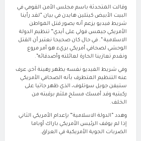
وقالت المتحدثة باسم مجلس الأمن القومي في
البيت
الأبيض كيتلين هايدن في بيان “لقد رأينا
شريط فيديو يزعم أنه يصور قتل
المواطن
الأمريكي جيمس فولي على أيدي” تنظيم الدولة
الاسلامية “
.
في حال كان صحيحا نعتبر أن القتل
الوحشي لصحافي أمريكي بريء هو أمر مروع
ونقدم تعازينا الحارة لعائلته وأصدقائه
“.
وفي شريط الفيديو نفسه يظهر رهينة آخر، عرف
عنه
التنظيم المتطرف بأنه الصحافي الأمريكي
ستيفن جويل سوتلوف، الذي ظهر جاثيا
على
ركبتيه وقد أمسك مسلح ملثم برقبته من
الخلف
.
وهدد “الدولة الاسلامية” بإعدام الأمريكي الثاني
إذا لم يوقف الرئيس الأمريكي باراك أوباما
الضربات الجوية الأمريكية في العراق
.