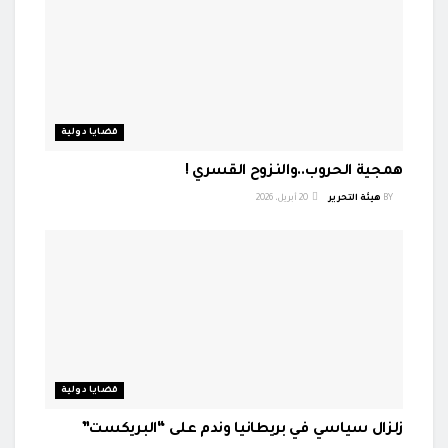
قضايا دولية
همجية الحروب..والنزوح القسري !
BY
هيئة التحرير
20 أبريل، 2026
قضايا دولية
زلزال سياسي في بريطانيا وندم على “البريكست”