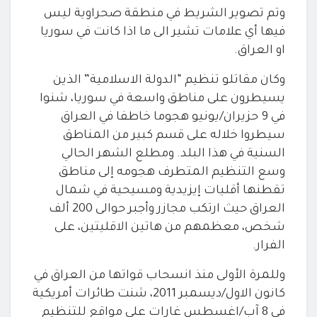
وتم تصوير الشريط في منطقة صحراوية ليس
فيها أي علامات تشير الى ما اذا كانت في سوريا
او العراق
.
وكان مقاتلو تنظيم “الدولة الاسلامية” الذين
يسيطرون
على مناطق واسعة في سوريا، شنوا
في 9 حزيران/يونيو هجوما خاطفا في العراق
سيطروا خلاله على قسم كبير من المناطق
السنية في هذا البلد. ومطلع الشهر
الحالي
وسع التنظيم المتطرف هجومه إلى مناطق
تقطنها أقليات إيزيدية ومسيحية
في شمال
العراق حيث ارتكب مجازر وأجبر حوالى 200 ألف
شخص، معظمهم من هاتين
الاقليتين، على
الفرار
.
وللمرة الأولى منذ انسحاب قواتها من العراق في
كانون
الاول/ديسمبر 2011، شنت طائرات أمريكية
في 8 آب/اغسطس غارات على مواقع
للتنظيم