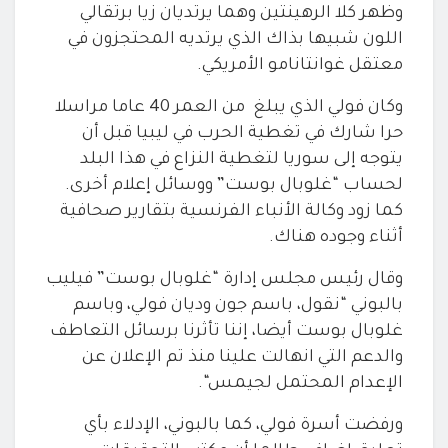
وظهر كلا الرهينتين وهما يرتديان زيا برتقالي
اللون شبيها بذاك الذي يرتديه المحتجزون في
معتقل غوانتانامو الأمريكي
.
وكان فولي الذي يبلغ من العمر 40 عاما مراسلا
حرا
شارك في تغطية الحرب في ليبيا قبل أن
يتوجه إلى سوريا لتغطية النزاع في هذا
البلد
لحساب “غلوبال بوست” ووسائل إعلام أخرى.
كما زود وكالة الأنباء
الفرنسية بتقارير صحافية
أثناء وجوده هناك
.
وقال رئيس مجلس إدارة “غلوبال بوست” فيليب
بالبوني
“
نقول، باسم جون وديان فولي، وباسم
غلوبال بوست أيضا، إننا تأثرنا برسائل
التعاطف
والدعم التي انهالت علينا منذ تم الإعلان عن
الإعدام المحتمل
لجيمس
“.
ورفضت أسرة فولي، كما بالبوني، الإدلاء بأي