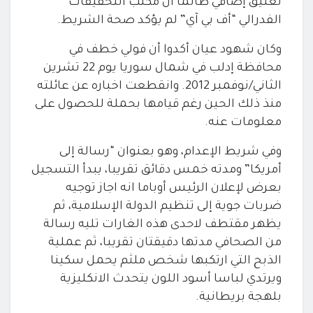
تعليق إضافي طالما أن مكتب التحقيقات
الفدرالي “أف بي آي” لم يؤكد صحة الشريط
.
وكان شهود عيان أكدوا أن فولي خطف في
محافظة إدلب في
شمال سوريا يوم 22 تشرين
الثاني/نوفمبر 2012. وانقطعت اخباره عن عائلته
منذ
ذلك الحين رغم قيامها بحملة للحصول على
معلومات عنه
.
وفي شريط الإعدام، وهو بعنوان “رسالة إلى
أمريكا
”
ومدته خمس دقائق تقريبا، يبدأ التسجيل
بعرض لإعلان الرئيس أوباما انه اجاز
توجيه
ضربات جوية إلى تنظيم الدولة الإسلامية، ثم
يظهر مقتطف لاحدى هذه
الغارات تليه رسالة
من الصحافي مدتها دقيقتان تقريبا، ثم عملية
الذبح التي
ارتكبها شخص ملثم يحمل سكينا
ويرتدي لباسا أسود اللون يتحدث الانكليزية
بلهجة بريطانية
.