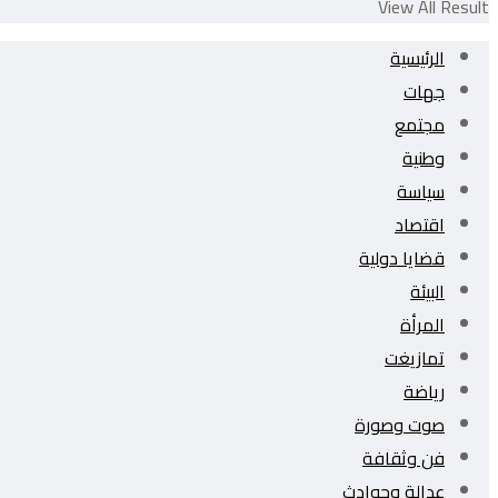
View All Result
الرئيسية
جهات
مجتمع
وطنية
سياسة
اقتصاد
قضايا دولية
البيئة
المرأة
تمازيغت
رياضة
صوت وصورة
فن وثقافة
عدالة وحوادث