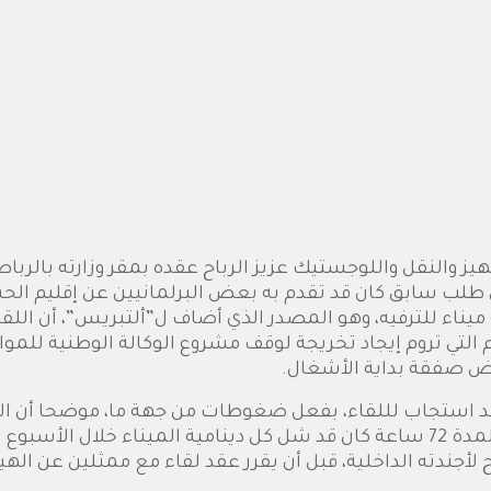
يز والنقل واللوجستيك عزيز الرباح عقده بمقر وزارته بالربا
لى طلب سابق كان قد تقدم به بعض البرلمانيين عن إقليم ال
ميناء للترفيه، وهو المصدر الذي أضاف ل”ألتبريس”، أن ال
تي تروم إيجاد تخريجة لوقف مشروع الوكالة الوطنية للموانئ 
رض صفقة بداية الأشغال.
 قد استجاب لللقاء، بفعل ضغوطات من جهة ما، موضحا أن الل
هيئات الثماني بميناء الحسيمة لقرار خوض إضراب إنذاري لمدة 72 ساعة كان قد شل كل 
 لأجندته الداخلية، قبل أن يقرر عقد لقاء مع ممثلين عن اله