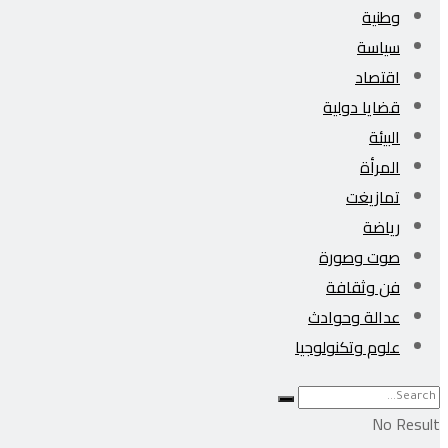
وطنية
سياسة
اقتصاد
قضايا دولية
البيئة
المرأة
تمازيغت
رياضة
صوت وصورة
فن وثقافة
عدالة وحوادث
علوم وتكنولوجيا
No Result