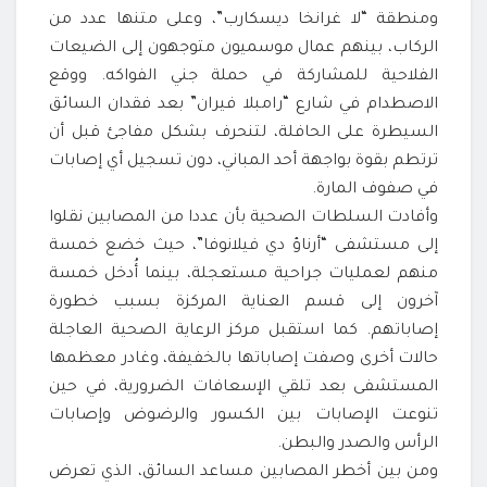
ومنطقة “لا غرانخا ديسكارب”، وعلى متنها عدد من
الركاب، بينهم عمال موسميون متوجهون إلى الضيعات
الفلاحية للمشاركة في حملة جني الفواكه. ووقع
الاصطدام في شارع “رامبلا فيران” بعد فقدان السائق
السيطرة على الحافلة، لتنحرف بشكل مفاجئ قبل أن
ترتطم بقوة بواجهة أحد المباني، دون تسجيل أي إصابات
في صفوف المارة.
وأفادت السلطات الصحية بأن عددا من المصابين نقلوا
إلى مستشفى “أرناؤ دي فيلانوفا”، حيث خضع خمسة
منهم لعمليات جراحية مستعجلة، بينما أُدخل خمسة
آخرون إلى قسم العناية المركزة بسبب خطورة
إصاباتهم. كما استقبل مركز الرعاية الصحية العاجلة
حالات أخرى وصفت إصاباتها بالخفيفة، وغادر معظمها
المستشفى بعد تلقي الإسعافات الضرورية، في حين
تنوعت الإصابات بين الكسور والرضوض وإصابات
الرأس والصدر والبطن.
ومن بين أخطر المصابين مساعد السائق، الذي تعرض