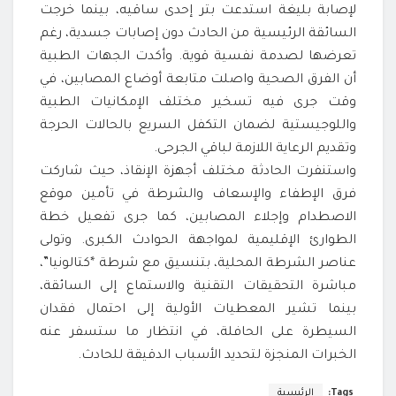
لإصابة بليغة استدعت بتر إحدى ساقيه، بينما خرجت
السائقة الرئيسية من الحادث دون إصابات جسدية، رغم
تعرضها لصدمة نفسية قوية. وأكدت الجهات الطبية
أن الفرق الصحية واصلت متابعة أوضاع المصابين، في
وقت جرى فيه تسخير مختلف الإمكانيات الطبية
واللوجيستية لضمان التكفل السريع بالحالات الحرجة
وتقديم الرعاية اللازمة لباقي الجرحى.
واستنفرت الحادثة مختلف أجهزة الإنقاذ، حيث شاركت
فرق الإطفاء والإسعاف والشرطة في تأمين موقع
الاصطدام وإجلاء المصابين، كما جرى تفعيل خطة
الطوارئ الإقليمية لمواجهة الحوادث الكبرى. وتولى
عناصر الشرطة المحلية، بتنسيق مع شرطة *كتالونيا”،
مباشرة التحقيقات التقنية والاستماع إلى السائقة،
بينما تشير المعطيات الأولية إلى احتمال فقدان
السيطرة على الحافلة، في انتظار ما ستسفر عنه
الخبرات المنجزة لتحديد الأسباب الدقيقة للحادث.
Tags:
الرئيسية