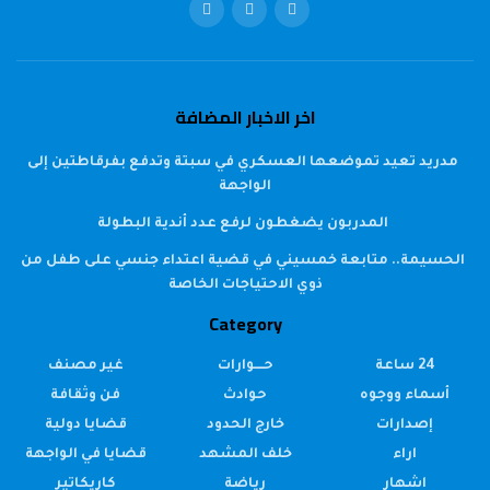
اخر الاخبار المضافة
مدريد تعيد تموضعها العسكري في سبتة وتدفع بفرقاطتين إلى
الواجهة
المدربون يضغطون لرفع عدد أندية البطولة
الحسيمة.. متابعة خمسيني في قضية اعتداء جنسي على طفل من
ذوي الاحتياجات الخاصة
Category
24 ساعة
حــــوارات
غير مصنف
أسماء ووجوه
حوادث
فن وثقافة
إصدارات
خارج الحدود
قضايا دولية
اراء
خلف المشهد
قضايا في الواجهة
اشهار
رياضة
كاريكاتير