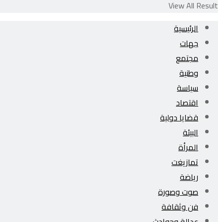
View All Result
الرئيسية
جهات
مجتمع
وطنية
سياسة
اقتصاد
قضايا دولية
البيئة
المرأة
تمازيغت
رياضة
صوت وصورة
فن وثقافة
عدالة وحوادث