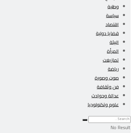
وطنية
سياسة
اقتصاد
قضايا دولية
البيئة
المرأة
تمازيغت
رياضة
صوت وصورة
فن وثقافة
عدالة وحوادث
علوم وتكنولوجيا
No Result