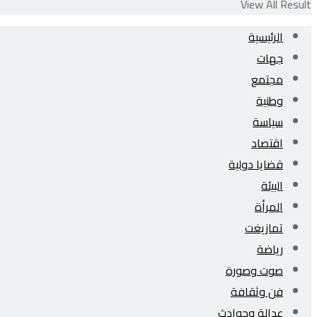
View All Result
الرئيسية
جهات
مجتمع
وطنية
سياسة
اقتصاد
قضايا دولية
البيئة
المرأة
تمازيغت
رياضة
صوت وصورة
فن وثقافة
عدالة وحوادث