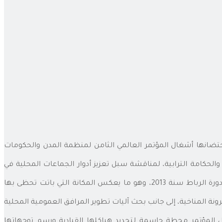
اء الدوليين، بمناسبة احتضانها أشغال المؤتمر العالمي الثامن لمنظمة المدن والحكومات
الحكامة الترابية، لمناقشة سبل تعزيز أدوار الجماعات المحلية في
ويكتسي تنظيم هذه الدورة بالمغرب أهمية خاصة، لكونها المرة الثانية التي تستضيف فيها المملكة المغربية هذا الحدث العالمي بعد دورة الرباط سنة 2013، وهو ما يعكس المكانة التي باتت تحظى بها
ة المناخية، إلى جانب بحث آليات تطوير المرافق العمومية المحلية
ل المؤتمر محطة حاسمة لتجديد هياكلها القيادية ورسم توجهاتها