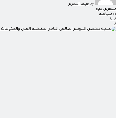
by
هيئة التحرير
شهرين ago
in
سياسة
0
0
0