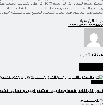
الاستراتيجية للفترة التي تلي سنة 2030، في ظل التحولات المتسارعة التي تعرفها المدن والمجالات الترابية عبر العالم.
ويواصل المغرب تعزيز حضوره داخل الشبكات الدولية للجماعات ال
استضافته، مباشرة بعد اختتام المؤتمر، للجمع العام لشبكة “متروبو
Tags:
الرئيسية
Share
Tweet
Send
Share
هيئة التحرير
أخبار
مماثلة
سياسة
الحرائق تنقل المواجهة بين الاشتراكيين والحزب الش
by
هيئة التحرير