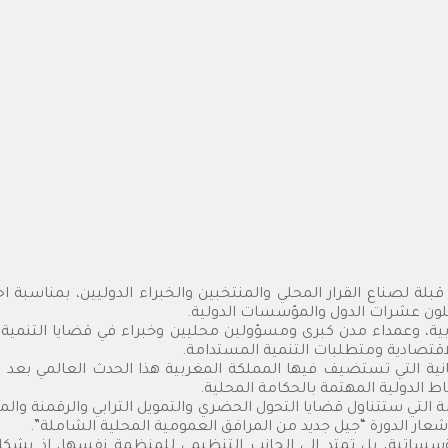
ينة طنجة، ابتداء من 22 يونيو الجاري، إلى قبلة لصناع القرار المحلي والمنتخبين والخبر
رابية، وعمداء مدن كبرى ومسؤولين محليين وخبراء في قضايا التنمية و
الاقتصادية ومتطلبات التنمية المستدامة.
اط الدولية المهتمة بالحكامة المحلية.
 ستتناول قضايا التحول الحضري والتمويل الترابي والرقمنة والمرون
شعار الدورة “جيل جديد من المرافق العمومية المحلية الشاملة”.
مؤسساتية، بل تمتد إلى الجانب التنظيمي للمنظمة نفسها، إذ يشك