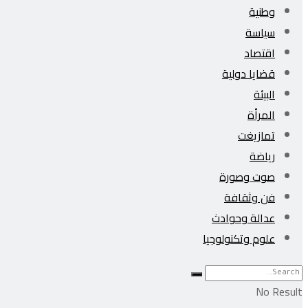
وطنية
سياسة
اقتصاد
قضايا دولية
البيئة
المرأة
تمازيغت
رياضة
صوت وصورة
فن وثقافة
عدالة وحوادث
علوم وتكنولوجيا
No Result