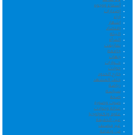
24 ساعة
أسماء ووجوه
إصدارات
اراء
اشهار
اقتصاد
البيئة
المرأة
تمازيغت
جامعة
جهات
حــــوارات
حوادث
خارج الحدود
خلف المشهد
رياضة
سياسة
صحة
صوت وصورة
عدالة وحوادث
علوم وتكنولوجيا
عين الحقيقة
غير مصنف
فن وثقافة