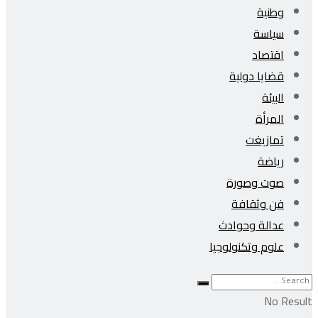
وطنية
سياسة
اقتصاد
قضايا دولية
البيئة
المرأة
تمازيغت
رياضة
صوت وصورة
فن وثقافة
عدالة وحوادث
علوم وتكنولوجيا
No Result