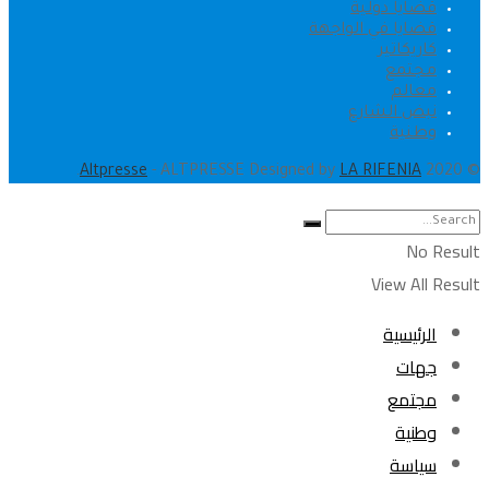
قضايا دولية
قضايا في الواجهة
كاريكاتير
مجتمع
معالم
نبض الشارع
وطنية
.
Altpresse
- ALTPRESSE Designed by
LA RIFENIA
© 2020
No Result
View All Result
الرئيسية
جهات
مجتمع
وطنية
سياسة