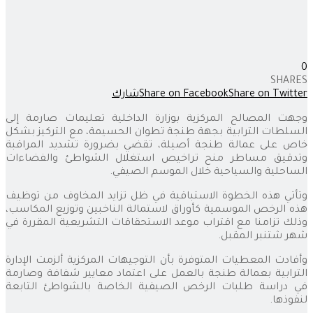
0
SHARES
Share on Twitter
Share on Facebook
شارك
وجهت المصالح المركزية بوزارة الداخلية تعليمات صارمة إلى
السلطات الترابية بجهة طنجة تطوان الحسيمة، مع التركيز بشكل
خاص على عمالة طنجة أصيلة، تقضي بضرورة تشديد المراقبة
وتدقيق مساطر منح تراخيص استغلال الشواطئ والفضاءات
الساحلية والسياحية خلال الموسم الصيفي.
وتأتي هذه الخطوة الاستباقية في ظل تزايد المخاوف من توظيف
هذه الرخص الموسمية كأوراق لاستمالة الناخبين وتوزيع المكاسب،
وذلك تزامنا مع اقتراب موعد الاستحقاقات التشريعية المقررة في
شهر شتنبر المقبل.
وأفادت المعطيات المتوفرة بأن التوجيهات المركزية ألزمت الإدارة
الترابية بعمالة طنجة بالعمل على اعتماد معايير شفافة وصارمة
في دراسة طلبات الرخص الصيفية الخاصة بالشواطئ التابعة
لنفوذها.