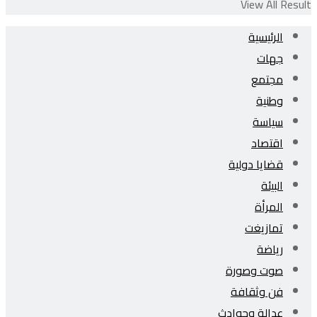
View All Result
الرئيسية
جهات
مجتمع
وطنية
سياسة
اقتصاد
قضايا دولية
البيئة
المرأة
تمازيغت
رياضة
صوت وصورة
فن وثقافة
عدالة وحوادث