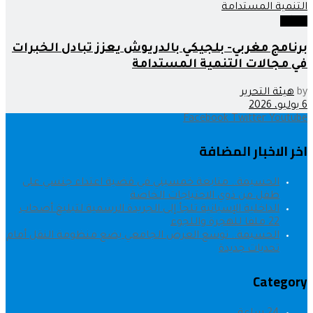
جهات
برنامج مغربي- بلجيكي بالدريوش يعزز تبادل الخبرات
في مجالات التنمية المستدامة
by
هيئة التحرير
6 يوليو، 2026
Facebook
Twitter
Youtube
اخر الاخبار المضافة
الحسيمة.. متابعة خمسيني في قضية اعتداء جنسي على
طفل من ذوي الاحتياجات الخاصة
الداخلية الإسبانية تلجأ إلى الجريدة الرسمية لتبليغ أصحاب
22 ملفا للهجرة واللجوء
الحسيمة.. توسع العرض الجامعي يضع منظومة النقل أمام
تحديات جديدة
Category