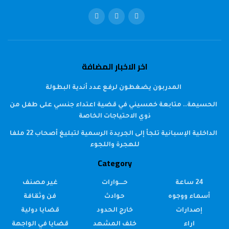
اخر الاخبار المضافة
المدربون يضغطون لرفع عدد أندية البطولة
الحسيمة.. متابعة خمسيني في قضية اعتداء جنسي على طفل من
ذوي الاحتياجات الخاصة
الداخلية الإسبانية تلجأ إلى الجريدة الرسمية لتبليغ أصحاب 22 ملفا
للهجرة واللجوء
Category
24 ساعة
حــــوارات
غير مصنف
أسماء ووجوه
حوادث
فن وثقافة
إصدارات
خارج الحدود
قضايا دولية
اراء
خلف المشهد
قضايا في الواجهة