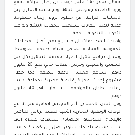
إجمالي يناهز 1.62 مليار درهم، في إطار شراكة تجمع
وزارة الداخلية ومجلس الجهة ومؤسسة التعاون بين
الجماعات الترابية، في خطوة تروم إرساء منظومة
حديثة لتدبير النفايات تستجيب للمعايير البيئية وتواكب
التحولات التنموية بالجهة.
وامتدت المصادقات إلى مشاريع تهم تأهيل الفضاءات
العمومية المحاذية لمدخل ميناء طنجة المتوسط،
وتعديل برنامج تأهيل الأحياء ناقصة التجهيز بكل من
المضيق والفنيدق ومرتيل، بغلاف مالي يبلغ 20 مليون
درهم، يساهم مجلس الجهة بنصفه. كما حظي
مشروع إحداث مجزرة إقليمية عصرية بجماعة عليين
بإقليم تطوان بالموافقة، باستثمار يناهز 40 مليون
درهم.
وفي الشق الاجتماعي، أقر المجلس اتفاقية شراكة مع
الوكالة الوطنية لمحاربة الأمية لتنفيذ برنامج للتأهيل
والإدماج السوسيو- اقتصادي يستهدف عشرة آلاف
شاب وشابة، باعتماد سنوي يصل إلى خمسة ملايين