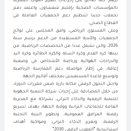
درهم. كما صادق على إجراءات لتعزيز الموارد البشرية
بالمؤسسات الصحية بإقليم شفشاون، واعتمد دفتر
تحملات جديدا لتنظيم دعم الجمعيات العاملة في
القطاع الصحي.
وعلى المستوى الرياضي، وافق المجلس على لوائح
الجمعيات والأندية المستفيدة من الدعم برسم سنة
2026، والتي تشمل عددا من التخصصات الرياضية، من
بينها كرة القدم وكرة السلة والكرة الطائرة وكرة اليد
والدراجات الهوائية ورياضة الأشخاص في وضعية
إعاقة، في إطار مواصلة دعم الممارسة الرياضية
وتوسيع قاعدة المستفيدين بمختلف أقاليم الجهة.
واحتل التحول الرقمي مكانة بارزة ضمن مقررات الدورة،
من خلال المصادقة على إحداث شركة التنمية الجهوية
للتنمية الرقمية والذكاء الترابي، بشراكة مع المديرية
العامة للجماعات الترابية وولاية الجهة، بهدف تسريع
رقمنة المرافق العمومية، وتطوير البنية التحتية
الرقمية، وتعزيز الذكاء الترابي، ومواكبة أهداف
استراتيجية “المغرب الرقمي 2030”.