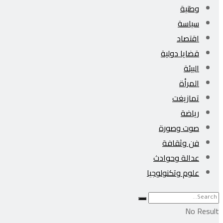
وطنية
سياسة
اقتصاد
قضايا دولية
البيئة
المرأة
تمازيغت
رياضة
صوت وصورة
فن وثقافة
عدالة وحوادث
علوم وتكنولوجيا
No Result