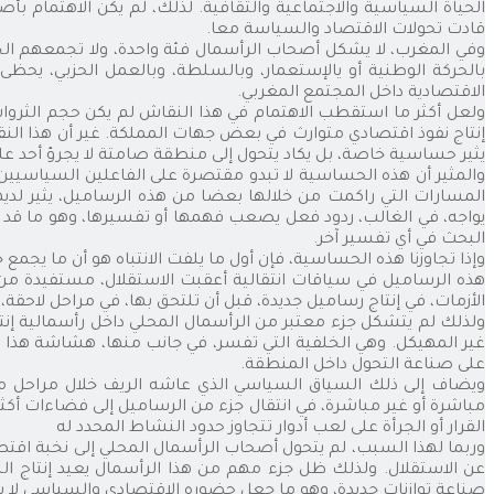
الحياة السياسية والاجتماعية والثقافية. لذلك، لم يكن الاهتمام ب
قادت تحولات الاقتصاد والسياسة معا.
وفي المغرب، لا يشكل أصحاب الرأسمال فئة واحدة، ولا تجمعهم الخل
بالحركة الوطنية أو يالإستعمار، وبالسلطة، وبالعمل الحزبي، يحظى
الاقتصادية داخل المجتمع المغربي.
ولعل أكثر ما استقطب الاهتمام في هذا النقاش لم يكن حجم الثروات
إنتاج نفوذ اقتصادي متوارث في بعض جهات المملكة. غير أن هذا الن
يثير حساسية خاصة، بل يكاد يتحول إلى منطقة صامتة لا يجرؤ أحد على
والمثير أن هذه الحساسية لا تبدو مقتصرة على الفاعلين السياسيين 
المسارات التي راكمت من خلالها بعضا من هذه الرساميل، يثير لديه
يواجه، في الغالب، ردود فعل يصعب فهمها أو تفسيرها، وهو ما ق
البحث في أي تفسير آخر.
وإذا تجاوزنا هذه الحساسية، فإن أول ما يلفت الانتباه هو أن ما يج
هذه الرساميل في سياقات انتقالية أعقبت الاستقلال، مستفيدة من
الأزمات، في إنتاج رساميل جديدة، قبل أن تلتحق بها، في مراحل لاحقة،
ولذلك لم يتشكل جزء معتبر من الرأسمال المحلي داخل رأسمالية إنتاج
غير المهيكل. وهي الخلفية التي تفسر، في جانب منها، هشاشة هذا ا
على صناعة التحول داخل المنطقة.
ويضاف إلى ذلك السياق السياسي الذي عاشه الريف خلال مراحل مخ
مباشرة أو غير مباشرة، في انتقال جزء من الرساميل إلى فضاءات أكثر
القرار أو الجرأة على لعب أدوار تتجاوز حدود النشاط المحدد له
وربما لهذا السبب، لم يتحول أصحاب الرأسمال المحلي إلى نخبة اقتص
عن الاستقلال. ولذلك ظل جزء مهم من هذا الرأسمال يعيد إنتاج الب
صناعة توازنات جديدة، وهو ما جعل حضوره الاقتصادي والسياسي لا يو