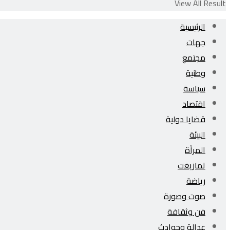
View All Result
الرئيسية
جهات
مجتمع
وطنية
سياسة
اقتصاد
قضايا دولية
البيئة
المرأة
تمازيغت
رياضة
صوت وصورة
فن وثقافة
عدالة وحوادث