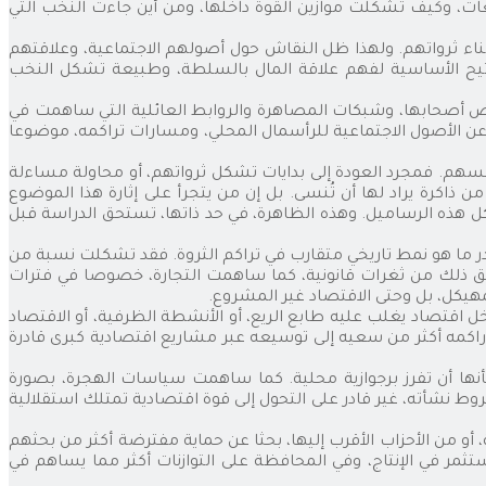
معات، وكيف تشكلت موازين القوة داخلها، ومن أين جاءت النخب التي
ناء ثرواتهم. ولهذا ظل النقاش حول أصولهم الاجتماعية، وعلاقتهم
لمفاتيح الأساسية لفهم علاقة المال بالسلطة، وطبيعة تشكل النخب
بعض أصحابها، وشبكات المصاهرة والروابط العائلية التي ساهمت في
عن الأصول الاجتماعية للرأسمال المحلي، ومسارات تراكمه، موضوعا
نفسهم. فمجرد العودة إلى بدايات تشكل ثرواتهم، أو محاولة مساءلة
اكرة يراد لها أن تُنسى. بل إن من يتجرأ على إثارة هذا الموضوع
ذه الرساميل. وهذه الظاهرة، في حد ذاتها، تستحق الدراسة قبل
قدر ما هو نمط تاريخي متقارب في تراكم الثروة. فقد تشكلت نسبة من
فق ذلك من ثغرات قانونية، كما ساهمت التجارة، خصوصا في فترات
لمهيكل، بل وحتى الاقتصاد غير المشروع.
ل اقتصاد يغلب عليه طابع الريع، أو الأنشطة الظرفية، أو الاقتصاد
راكمه أكثر من سعيه إلى توسيعه عبر مشاريع اقتصادية كبرى قادرة
ها أن تفرز برجوازية محلية. كما ساهمت سياسات الهجرة، بصورة
وط نشأته، غير قادر على التحول إلى قوة اقتصادية تمتلك استقلالية
و من الأحزاب الأقرب إليها، بحثا عن حماية مفترضة أكثر من بحثهم
ثمر في الإنتاج، وفي المحافظة على التوازنات أكثر مما يساهم في