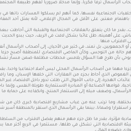
أصحاب الرأسمال ترفا فكريا، وإنما مدخلا ضروريا لفهم طبيعة المجت
فيات الاجتماعية نفسها، كما أنهم لم يسلكوا المسارات ذاتها في ب
 باهتمام معتبر، على الأقل في المجال الإعلامي، لأنه يمثل أحد ا
، بقدر ما كان يتعلق بالعلاقات الاجتماعية والقبلية التي أحاطت ب
قاش، على أهميته، ظل غائبا بشكل لافت في الريف، حيث يبدو الحديث 
 الاقتراب منها.
أو الجمعويين، بل تمتد، في كثير من الأحيان، إلى أصحاب الرأسمال أ
م حالة من التوجس، وكأن الماضي الاقتصادي للمنطقة أصبح جزءا من ذ
د يوحي بأن طرح هذا السؤال يلامس محطات مظلمة ضمن مسار تشكل ه
مع جزءا مهما من أصحاب الرأسمال المحلي ليس أصلا اجتماعيا واحدا، ب
 الغموض الذي أحاط بجزء من العقارات التي خلفها الإسبان، وما را
 عائدات الهجرة، إلى جانب الأموال التي ظلت تدور داخل الاقتصاد غير ا
ية، قوامها الصناعة أو المبادرة الاستثمارية طويلة النفس، وإنما داخ
لرأسمال، وضعف ميله إلى الاستثمار المنتج، وانكفاءه على حماية ما 
تلفة، وما ترتب عنه من غياب مشاريع اقتصادية كبرى كان من شأن
 استقرارا وضمانا، بينما بقي الرأسمال الذي استقر بالمنطقة أسير شر
ادية مؤثرة، بقدر ما ظل جزء مهم منهم يفضل الاقتراب من السلطة، أ
يئة الاقتصادية التي تشكل في ظلها، مستثمرا في الريع أكثر مما يست
ازي حضوره المالي.