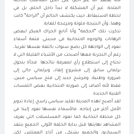
لأنه يعتقد أنه عثر أخيرا على الحل المناسب لحاجته
الملحة. غير أن المشكلة لا تبدأ داخل الحلم، بل في
لحظة الاستيقاظ، حيث يكتشف الحالم أن “الراحة” كانت
وهما، وأن النتيجة ملوثة ومزعجة للغاية.
تذكرت تلك “الحكمة” وأنا أتابع الحراك المبكر لبعض
الرهانات والوجوه الانتخابية في مدينتي. فثمة أسماء
تعود إلى الواجهة كل بضع سنوات بالثقة نفسها تقريبا،
رغم أن التجربة معها أصبحت من الأشياء القليلة التي لا
تحتاج إلى استطلاع رأي لمعرفة نتائجها. فجأة يتحول
برلماني سابق إلى مشروع إنقاذ، وبرلماني حالي إلى
ضرورة وطنية، ومرشح جديد إلى فتح سياسي مبين،
فقط لأنه أضاف إلى صورته الانتخابية بعض اللمسات
الفنية الجديدة.
لقد أصبح لهذه المدينة تقليد سياسي راسخ، إعادة تدوير
الأمل أكثر من إنتاجه. فالأسماء نفسها تعود إلينا في
كل محطة انتخابية كما تعود المسلسلات التي يعرف
المشاهد نهايتها قبل بداية الحلقة الأولى. الجميع ينتقد
السيناريو، والجميع يشتكي من أداء الممثلين، لكن