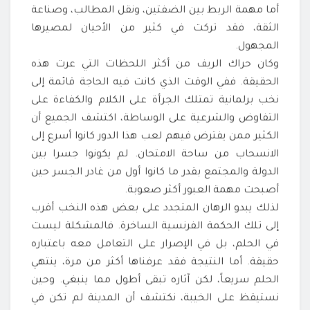
أما مهمة الربط بين الضفتين، ونقل المطالب، وصناعة
الثقة، فقد تركت في كثير من الأحيان لمصيرها
المجهول.
وكان حراك الريف من أكثر اللحظات التي عرت هذه
الحقيقة. ففي الوقت الذي كانت فيه الحاجة قائمة إلى
نخب برلمانية تمتلك الجرأة على الكلام والكفاءة على
التفاوض والشرعية على الوساطة، اكتشف الجميع أن
الكثير ممن يفترض فيهم لعب هذا الدور كانوا أسرع إلى
الانسحاب من ساحة الامتحان. لم يكونوا جسرا بين
الدولة والمجتمع بقدر ما كانوا أول من غادر الجسر حين
أصبحت مهمة العبور أكثر صعوبة.
لذلك يبدو الرهان المتجدد على بعض هذه النخب أقرب
إلى تلك الحكمة الفرنسية الساخرة. فالمشكلة ليست
في الحلم، بل في الإصرار على التعامل معه باعتباره
حقيقة. أما النتيجة فقد عرفناها أكثر من مرة، ينتهي
الحلم سريعاً، لكن آثاره تبقى أطول مما ينبغي. وحين
نستيقظ على الخيبة، نكتشف أن المدينة لم تكن في