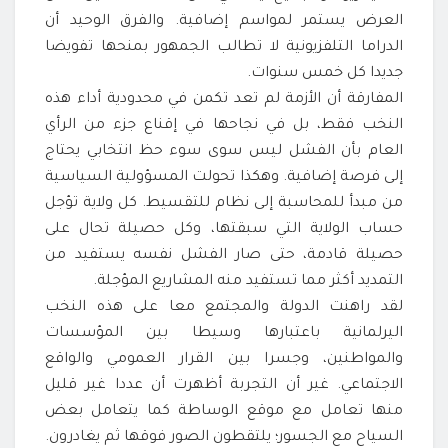
العرض يستمر لمواسم إضافية. والفرق الوحيد أن
الدراما التلفزيونية لا تطالب الجمهور بمنحها تفويضا
جديدا كل خمس سنوات.
المفارقة أن الأزمة لم تعد تكمن في محدودية أداء هذه
النخب فقط، بل في نجاحها في إقناع جزء من الرأي
العام بأن الفشل ليس سوى سوء حظ انتخابي يحتاج
إلى فرصة إضافية. وهكذا تحولت المسؤولية السياسية
من مبدأ للمحاسبة إلى نظام للتقسيط. كل ولاية تؤجل
حساب الولاية التي سبقتها، وكل حصيلة تحال على
حصيلة قادمة، حتى صار الفشل نفسه يستفيد من
التمديد أكثر مما تستفيد منه المشاريع المؤجلة.
لقد راهنت الدولة والمجتمع معا على هذه النخب
اليرلمانية باعتبارها وسيطا بين المؤسسات
والمواطنين، وجسرا بين القرار العمومي والواقع
الاجتماعي. غير أن التجربة أظهرت أن عددا غير قليل
منها تعامل مع موقع الوساطة كما يتعامل بعض
السياح مع الجسور؛ يلتقطون الصور فوقها ثم يغادرون.