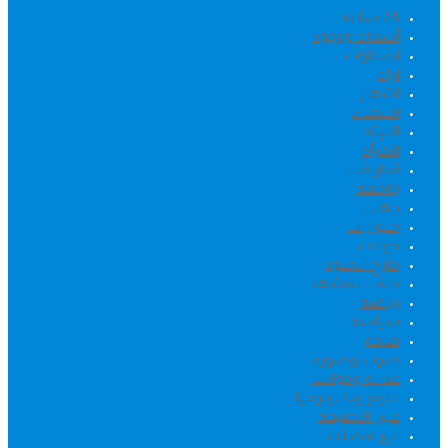
24 ساعة
أسماء ووجوه
إصدارات
اراء
اشهار
اقتصاد
البيئة
المرأة
تمازيغت
جامعة
جهات
حــــوارات
حوادث
خارج الحدود
خلف المشهد
رياضة
سياسة
صحة
صوت وصورة
عدالة وحوادث
علوم وتكنولوجيا
عين الحقيقة
غير مصنف