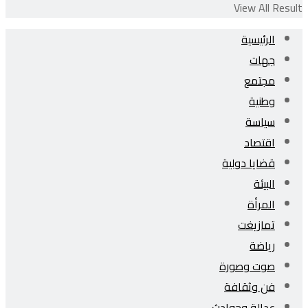
View All Result
الرئيسية
جهات
مجتمع
وطنية
سياسة
اقتصاد
قضايا دولية
البيئة
المرأة
تمازيغت
رياضة
صوت وصورة
فن وثقافة
عدالة وحوادث