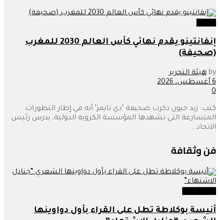
رياضة
إنفانتينو يقدم نهائي كأس العالم 2030 للمغرب
(صحيفة)
by
هيئة التحرير
6 أغسطس، 2026
0
كتب: زيد حيون ذكرت صحيفة "دي تايمز" أنه في إطار التطورات
المتسارعة التي تشهدها المؤسسة الكروية الدولية، يدرس رئيس
الاتحاد...
فن وثقافة
فن وثقافة
أنيسة بوكلاطة تطل على القراء بأول دواوينها