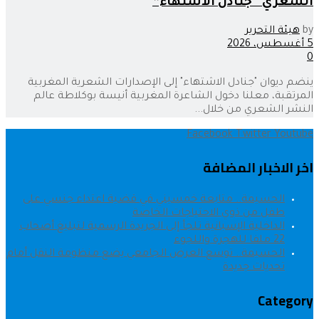
الشعري “جنادل الاشتهاء”
by
هيئة التحرير
5 أغسطس، 2026
0
ينضم ديوان "جنادل الاشتهاء" إلى الإصدارات الشعرية المغربية
المرتقبة، معلنا دخول الشاعرة المغربية أنيسة بوكلاطة عالم
النشر الشعري من خلال...
Facebook
Twitter
Youtube
اخر الاخبار المضافة
الحسيمة.. متابعة خمسيني في قضية اعتداء جنسي على
طفل من ذوي الاحتياجات الخاصة
الداخلية الإسبانية تلجأ إلى الجريدة الرسمية لتبليغ أصحاب
22 ملفا للهجرة واللجوء
الحسيمة.. توسع العرض الجامعي يضع منظومة النقل أمام
تحديات جديدة
Category