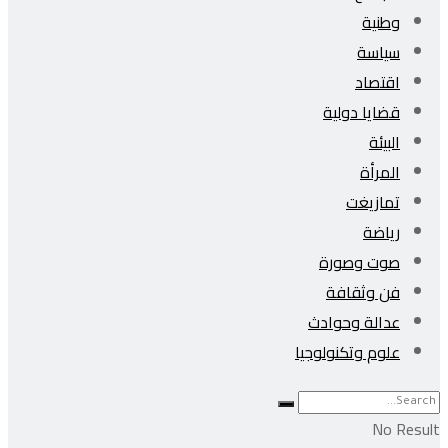
وطنية
سياسة
اقتصاد
قضايا دولية
البيئة
المرأة
تمازيغت
رياضة
صوت وصورة
فن وثقافة
عدالة وحوادث
علوم وتكنولوجيا
No Result