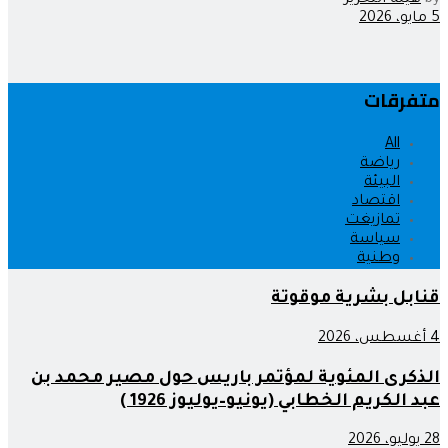
by
هيئة التحرير
5 مايو، 2026
متفرقات
All
رياضة
البيئة
اقتصاد
تمازيغت
سياسة
وطنية
قنابل بشرية موقوتة
4 أغسطس، 2026
الذكرى المئوية لمؤتمر باريس حول مصير محمد بن
عبد الكريم الخطابي (يونيو–يوليوز 1926 )
28 يوليو، 2026