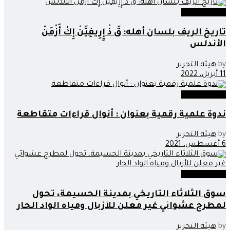
صوت وصورة
تاريخ الريف بلسان أهله: قَ ذْ إِِرِيفِيَّنْ إِكْ أَزْمَنْ
الأندلس
by
هيئة التحرير
11 أبريل، 2022
صوت وصورة
ندوة علمية رقمية بعنوان : أنوال قراءات متقاطعة
by
هيئة التحرير
6 أغسطس، 2021
صوت وصورة
سوق الثلاثاء التاريخي بمدينة الحسيمة، تحول
لمطرح عشوائي غير معلن للأزبال ومياه الواد الحار
by
هيئة التحرير