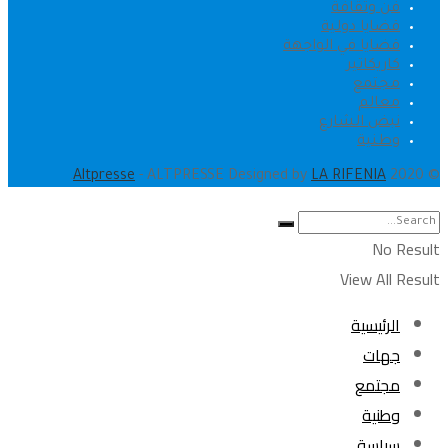
فن وثقافة
قضايا دولية
قضايا في الواجهة
كاريكاتير
مجتمع
معالم
نبض الشارع
وطنية
.
Altpresse
- ALTPRESSE Designed by
LA RIFENIA
© 2020
No Result
View All Result
الرئيسية
جهات
مجتمع
وطنية
سياسة