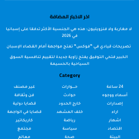
اخر الاخبار المضافة
لا مغاربة ولا فنزويليون: هذه هي الجنسية الأكثر تدفقا على إسبانيا
في 2026
تصريحات قيادي في “فوكس” تفتح مواجهة أمام القضاء الإسبان
الخبير فتحي التوفيق يفتح زاوية جديدة لتقييم تنافسية السوق
السياحية بالحسيمة
Category
24 ساعة
حــــوارات
غير مصنف
أسماء ووجوه
حوادث
فن وثقافة
إصدارات
خارج الحدود
قضايا دولية
اراء
خلف المشهد
قضايا في الواجهة
اشهار
رياضة
كاريكاتير
اقتصاد
سياسة
مجتمع
البيئة
صحة
معالم