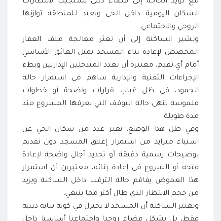
مع تزايد الحاجة إلى فضاء ديني يستجيب لانتظارات
السكان اليومية داخل الحي ويعيد للمنطقة توازنها
الروحي والاجتماعي.
وتشير الساكنة إلى أن تعثر معالجة ملف العقار
المخصص لإعادة بناء المسجد يمثل العائق الأساسي
أمام أي تقدم، معتبرة أن تعدد المتدخلين الإداريين وبطء
الإجراءات التقنية والإدارية ساهم في استمرار حالة
الجمود، في ظل غياب قرارات واضحة أو خطوات
ملموسة تنهي حالة التوقف التي يعرفها المشروع منذ
مدة طويلة.
وفي ظل هذا الوضع، يعبر عدد من سكان الحي عن
استياء متزايد من استمرار إغلاق المسجد دون تقديم
توضيحات رسمية دقيقة أو تحديد آجال واضحة لإعادة
فتحه أو الشروع في إعادة بنائه، معتبرين أن استمرار
هذا الغموض يفاقم حالة الترقب داخل الساكنة ويزيد
من حجم الانتظار الذي طال أكثر مما ينبغي.
وتعتبر الساكنة أن المسجد لا يختزل في كونه بناية دينية
فقط، بل يشكل فضاء روحيا واجتماعيا أساسيا داخل