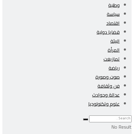
وطنية
سياسة
اقتصاد
قضايا دولية
البيئة
المرأة
تمازيغت
رياضة
صوت وصورة
فن وثقافة
عدالة وحوادث
علوم وتكنولوجيا
No Result