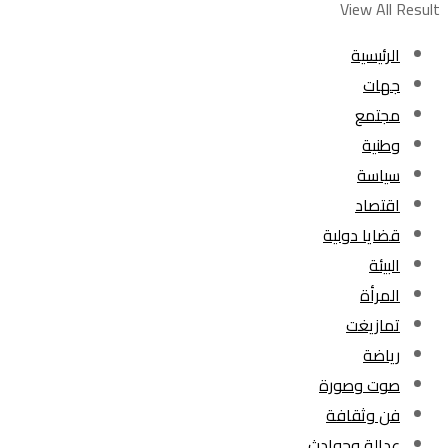
View All Result
الرئيسية
جهات
مجتمع
وطنية
سياسة
اقتصاد
قضايا دولية
البيئة
المرأة
تمازيغت
رياضة
صوت وصورة
فن وثقافة
عدالة وحوادث