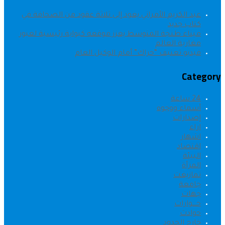
عبد الكريم الأمراني يعود إلى ثلاثة عقود من الصحافة في
كتاب جديد
ميناء طنجة المتوسط يعزز موقعه كبوابة رئيسية لعبور
مغاربة العالم
فيديو تعنيف “حراك” أمام الوكيل العام
Category
24 ساعة
أسماء ووجوه
إصدارات
اراء
اشهار
اقتصاد
البيئة
المرأة
تمازيغت
جامعة
جهات
حــــوارات
حوادث
خارج الحدود