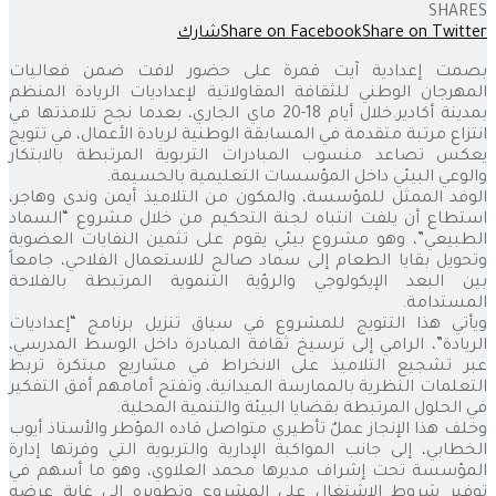
SHARES
Share on Twitter
Share on Facebook
شارك
بصمت إعدادية آيت قمرة على حضور لافت ضمن فعاليات
المهرجان الوطني للثقافة المقاولاتية لإعداديات الريادة المنظم
بمدينة أكادير.خلال أيام 18-20 ماي الجاري، بعدما نجح تلامذتها في
انتزاع مرتبة متقدمة في المسابقة الوطنية لريادة الأعمال، في تتويج
يعكس تصاعد منسوب المبادرات التربوية المرتبطة بالابتكار
والوعي البيئي داخل المؤسسات التعليمية بالحسيمة.
الوفد الممثل للمؤسسة، والمكون من التلاميذ أيمن وندى وهاجر،
استطاع أن يلفت انتباه لجنة التحكيم من خلال مشروع “السماد
الطبيعي”، وهو مشروع بيئي يقوم على تثمين النفايات العضوية
وتحويل بقايا الطعام إلى سماد صالح للاستعمال الفلاحي، جامعاً
بين البعد الإيكولوجي والرؤية التنموية المرتبطة بالفلاحة
المستدامة.
ويأتي هذا التتويج للمشروع في سياق تنزيل برنامج “إعداديات
الريادة”، الرامي إلى ترسيخ ثقافة المبادرة داخل الوسط المدرسي،
عبر تشجيع التلاميذ على الانخراط في مشاريع مبتكرة تربط
التعلمات النظرية بالممارسة الميدانية، وتفتح أمامهم أفق التفكير
في الحلول المرتبطة بقضايا البيئة والتنمية المحلية.
وخلف هذا الإنجاز عملٌ تأطيري متواصل قاده المؤطر والأستاذ أيوب
الخطابي، إلى جانب المواكبة الإدارية والتربوية التي وفرتها إدارة
المؤسسة تحت إشراف مديرها محمد العلاوي، وهو ما أسهم في
توفير شروط الاشتغال على المشروع وتطويره إلى غاية عرضه