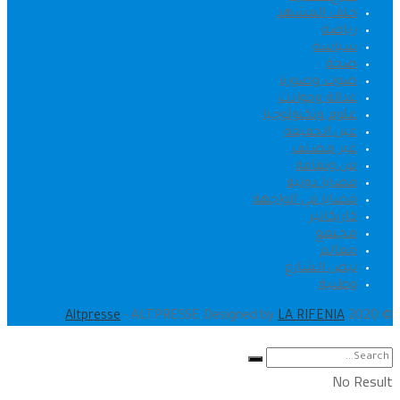
خلف المشهد
رياضة
سياسة
صحة
صوت وصورة
عدالة وحوادث
علوم وتكنولوجيا
عين الحقيقة
غير مصنف
فن وثقافة
قضايا دولية
قضايا في الواجهة
كاريكاتير
مجتمع
معالم
نبض الشارع
وطنية
.
Altpresse
- ALTPRESSE Designed by
LA RIFENIA
© 2020
No Result