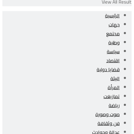
View All Result
الرئيسية
جهات
مجتمع
وطنية
سياسة
اقتصاد
قضايا دولية
البيئة
المرأة
تمازيغت
رياضة
صوت وصورة
فن وثقافة
عدالة وحوادث