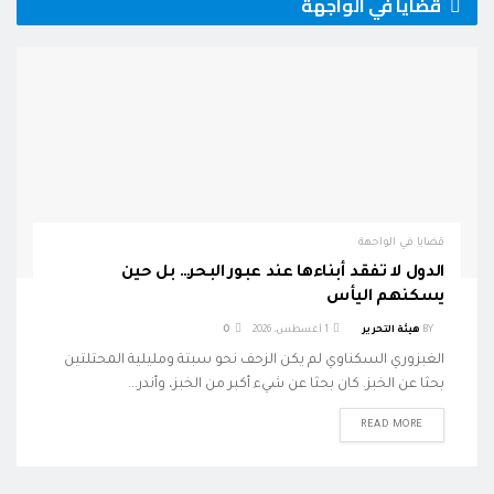
قضايا في الواجهة
قضايا في الواجهة
الدول لا تفقد أبناءها عند عبور البحر… بل حين
يسكنهم اليأس
BY
هيئة التحرير
1 أغسطس، 2026
0
الغبزوري السكناوي لم يكن الزحف نحو سبتة ومليلية المحتلتين
بحثا عن الخبز. كان بحثا عن شيء أكبر من الخبز، وأندر...
READ MORE