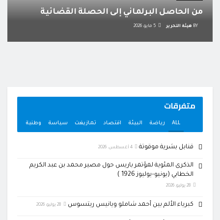
من الحاصل البرلماني إلى الحصلة القضائية
BY
هيئة التحرير
5 مايو، 2026
متفرقات
ALL
رياضة
البيئة
اقتصاد
تمازيغت
سياسة
وطنية
قنابل بشرية موقوتة
4 أغسطس، 2026
الذكرى المئوية لمؤتمر باريس حول مصير محمد بن عبد الكريم
الخطابي (يونيو–يوليوز 1926 )
28 يوليو، 2026
كبرياء الألم بين أحمد شاملو ويانيس ريتسوس
28 يوليو، 2026