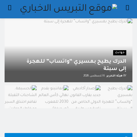
حوادث
الدرك يطيح بمسيري “واتساب” للهجرة
إلى سبتة
BY
هيئة التحرير
6 أغسطس، 2026