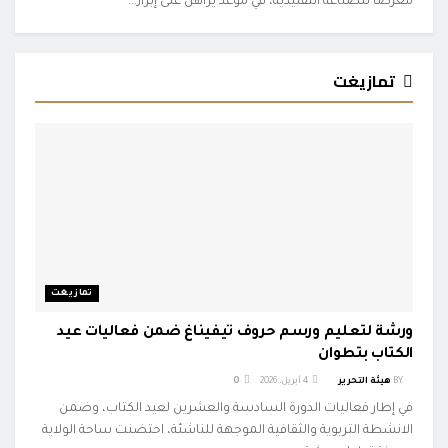
معرضا للصناعة التقليدية، في موعد يراهن على إبراز...
تمازيغت
تمازيغت
ورشة لتعليم ورسم حروف تيفيناغ ضمن فعاليات عيد
الكتاب بتطوان
BY
هيئة التحرير
4 أبريل، 2026
0
في إطار فعاليات الدورة السادسة والعشرين لعيد الكتاب، وضمن
الانشطة التربوية والثقافية الموجهة للناشئة، احتضنت ساحة الولاية