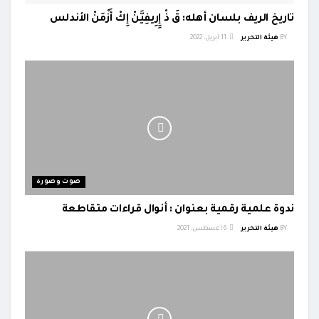
تاريخ الريف بلسان أهله: قَ ذْ إِِرِيفِيَّنْ إِكْ أَزْمَنْ الأندلس
BY
هيئة التحرير
11 أبريل، 2022
صوت وصورة
ندوة علمية رقمية بعنوان : أنوال قراءات متقاطعة
BY
هيئة التحرير
6 أغسطس، 2021