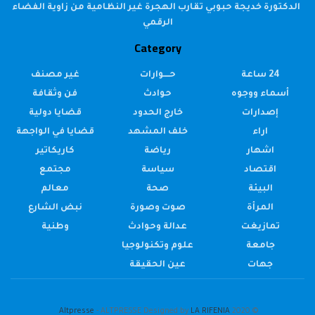
الدكتورة خديجة حبوبي تقارب الهجرة غير النظامية من زاوية الفضاء
الرقمي
Category
24 ساعة
حــــوارات
غير مصنف
أسماء ووجوه
حوادث
فن وثقافة
إصدارات
خارج الحدود
قضايا دولية
اراء
خلف المشهد
قضايا في الواجهة
اشهار
رياضة
كاريكاتير
اقتصاد
سياسة
مجتمع
البيئة
صحة
معالم
المرأة
صوت وصورة
نبض الشارع
تمازيغت
عدالة وحوادث
وطنية
جامعة
علوم وتكنولوجيا
جهات
عين الحقيقة
.
Altpresse
- ALTPRESSE Designed by
LA RIFENIA
© 2020