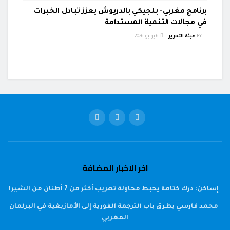
برنامج مغربي- بلجيكي بالدريوش يعزز تبادل الخبرات
في مجالات التنمية المستدامة
BY
هيئة التحرير
6 يوليو، 2026
اخر الاخبار المضافة
إساكن: درك كتامة يحبط محاولة تهريب أكثر من 7 أطنان من الشيرا
محمد فارسي يطرق باب الترجمة الفورية إلى الأمازيغية في البرلمان
المغربي